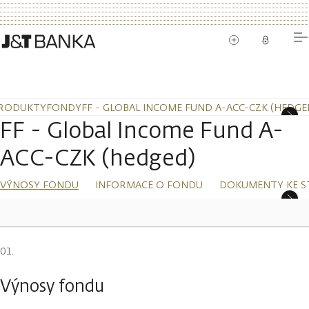
RODUKTY
FONDY
FF - GLOBAL INCOME FUND A-ACC-CZK (HEDGE
FF - Global Income Fund A-
ACC-CZK (hedged)
VÝNOSY FONDU
INFORMACE O FONDU
DOKUMENTY KE S
Výnosy fondu