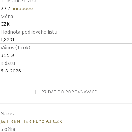
Tolerance rizika
2
/ 7
Měna
CZK
Hodnota podílového listu
1,8231
Výnos (1 rok)
3,55 %
K datu
6. 8. 2026
PŘIDAT DO POROVNÁVAČE
Název
J&T RENTIER Fund A1 CZK
Složka