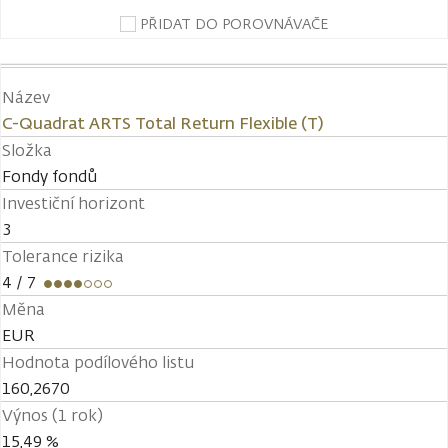
PŘIDAT DO POROVNÁVAČE
Název
C-Quadrat ARTS Total Return Flexible (T)
Složka
Fondy fondů
Investiční horizont
3
Tolerance rizika
4
/ 7
Měna
EUR
Hodnota podílového listu
160,2670
Výnos (1 rok)
15,49 %