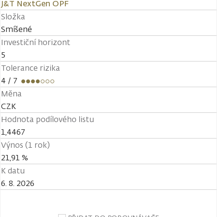
J&T NextGen OPF
Složka
Smíšené
Investiční horizont
5
Tolerance rizika
4
/ 7
Měna
CZK
Hodnota podílového listu
1,4467
Výnos (1 rok)
21,91 %
K datu
6. 8. 2026