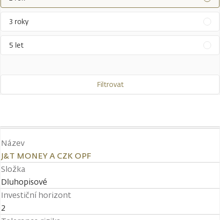
3 roky
5 let
Filtrovat
Název
J&T MONEY A CZK OPF
Složka
Dluhopisové
Investiční horizont
2