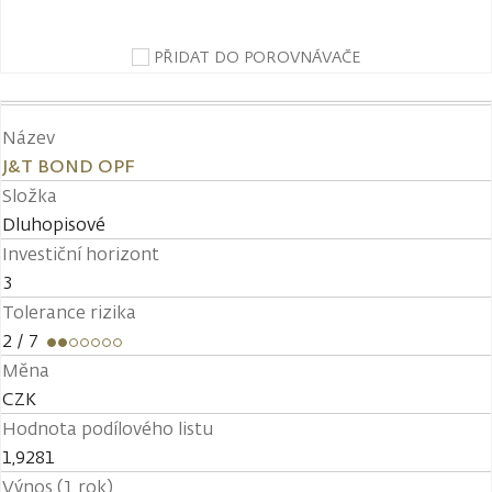
PŘIDAT DO POROVNÁVAČE
Název
J&T BOND OPF
Složka
Dluhopisové
Investiční horizont
3
Tolerance rizika
2
/ 7
Měna
CZK
Hodnota podílového listu
1,9281
Výnos (1 rok)