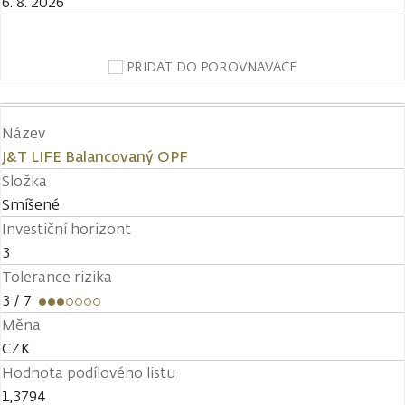
6. 8. 2026
PŘIDAT DO POROVNÁVAČE
Název
J&T LIFE Balancovaný OPF
Složka
Smíšené
Investiční horizont
3
Tolerance rizika
3
/ 7
Měna
CZK
Hodnota podílového listu
1,3794