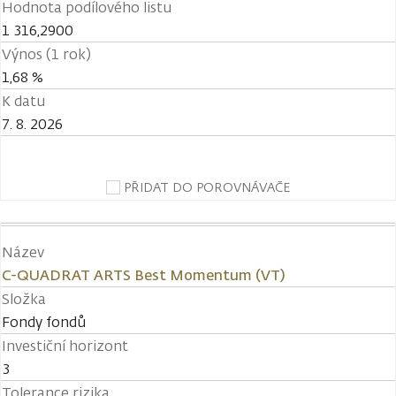
Hodnota podílového listu
1 316,2900
Výnos (1 rok)
1,68 %
K datu
7. 8. 2026
PŘIDAT DO POROVNÁVAČE
Název
C-QUADRAT ARTS Best Momentum (VT)
Složka
Fondy fondů
Investiční horizont
3
Tolerance rizika