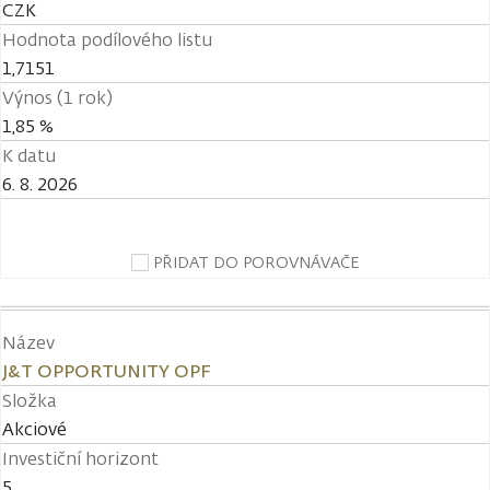
CZK
Hodnota podílového listu
1,7151
Výnos (1 rok)
1,85 %
K datu
6. 8. 2026
PŘIDAT DO POROVNÁVAČE
Název
J&T OPPORTUNITY OPF
Složka
Akciové
Investiční horizont
5