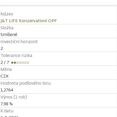
Název
J&T LIFE Konzervativní OPF
Složka
Smíšené
Investiční horizont
2
Tolerance rizika
2
/ 7
Měna
CZK
Hodnota podílového listu
1,2764
Výnos (1 rok)
7,98 %
K datu