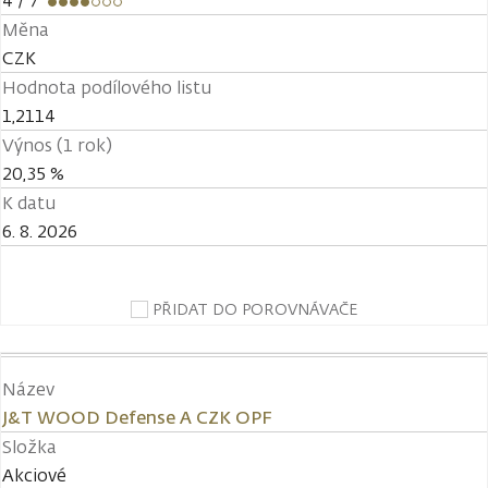
4
/ 7
Měna
CZK
Hodnota podílového listu
1,2114
Výnos (1 rok)
20,35 %
K datu
6. 8. 2026
PŘIDAT DO POROVNÁVAČE
Název
J&T WOOD Defense A CZK OPF
Složka
Akciové