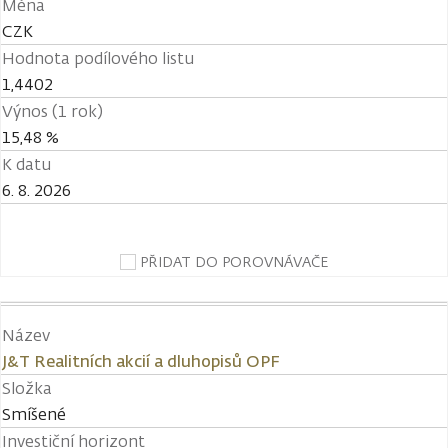
Měna
CZK
Hodnota podílového listu
1,4402
Výnos (1 rok)
15,48 %
K datu
6. 8. 2026
PŘIDAT DO POROVNÁVAČE
Název
J&T Realitních akcií a dluhopisů OPF
Složka
Smíšené
Investiční horizont