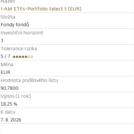
Název
I-AM ETFs-Portfolio Select t (EUR)
Složka
Fondy fondů
Investiční horizont
3
Tolerance rizika
5
/ 7
Měna
EUR
Hodnota podílového listu
90,7800
Výnos (1 rok)
18,25 %
K datu
7. 8. 2026