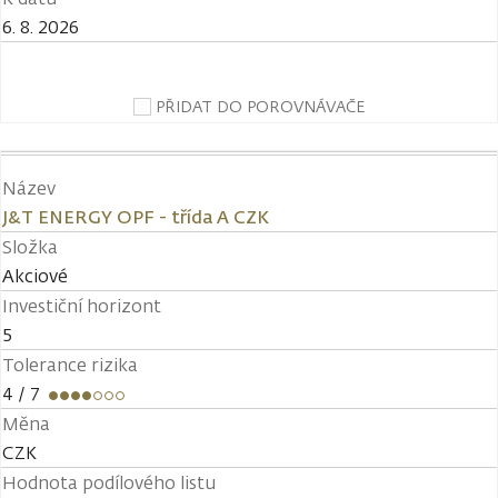
6. 8. 2026
PŘIDAT DO POROVNÁVAČE
Název
J&T ENERGY OPF - třída A CZK
Složka
Akciové
Investiční horizont
5
Tolerance rizika
4
/ 7
Měna
CZK
Hodnota podílového listu