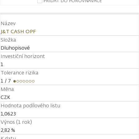
PŘIDAT DO POROVNÁVAČE
Název
J&T CASH OPF
Složka
Dluhopisové
Investiční horizont
1
Tolerance rizika
1
/ 7
Měna
CZK
Hodnota podílového listu
1,0623
Výnos (1 rok)
2,82 %
K datu