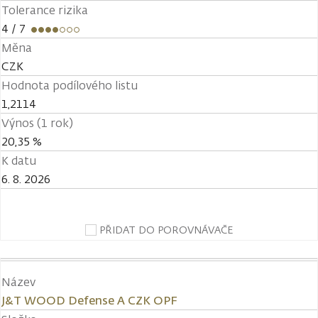
Tolerance rizika
4
/ 7
Měna
CZK
Hodnota podílového listu
1,2114
Výnos (1 rok)
20,35 %
K datu
6. 8. 2026
PŘIDAT DO POROVNÁVAČE
Název
J&T WOOD Defense A CZK OPF