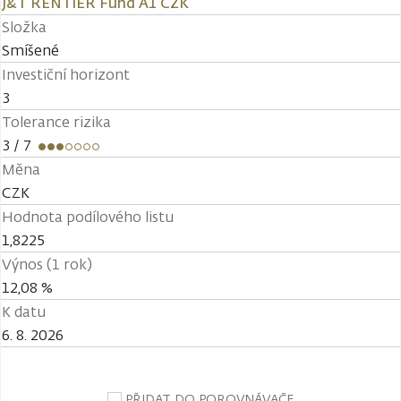
J&T RENTIER Fund A1 CZK
Složka
Smíšené
Investiční horizont
3
Tolerance rizika
3
/ 7
Měna
CZK
Hodnota podílového listu
1,8225
Výnos (1 rok)
12,08 %
K datu
6. 8. 2026
PŘIDAT DO POROVNÁVAČE