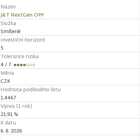
Název
J&T NextGen OPF
Složka
Smíšené
Investiční horizont
5
Tolerance rizika
4
/ 7
Měna
CZK
Hodnota podílového listu
1,4467
Výnos (1 rok)
21,91 %
K datu
6. 8. 2026