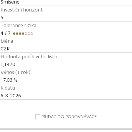
Smíšené
Investiční horizont
5
Tolerance rizika
4
/ 7
Měna
CZK
Hodnota podílového listu
1,1470
Výnos (1 rok)
-7,03 %
K datu
6. 8. 2026
PŘIDAT DO POROVNÁVAČE