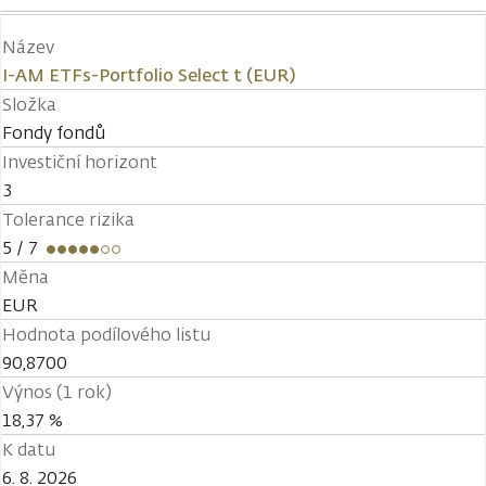
Název
I-AM ETFs-Portfolio Select t (EUR)
Složka
Fondy fondů
Investiční horizont
3
Tolerance rizika
5
/ 7
Měna
EUR
Hodnota podílového listu
90,8700
Výnos (1 rok)
18,37 %
K datu
6. 8. 2026