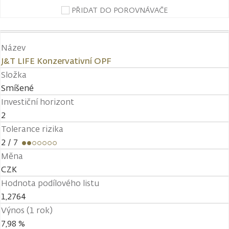
PŘIDAT DO POROVNÁVAČE
Název
J&T LIFE Konzervativní OPF
Složka
Smíšené
Investiční horizont
2
Tolerance rizika
2
/ 7
Měna
CZK
Hodnota podílového listu
1,2764
Výnos (1 rok)
7,98 %