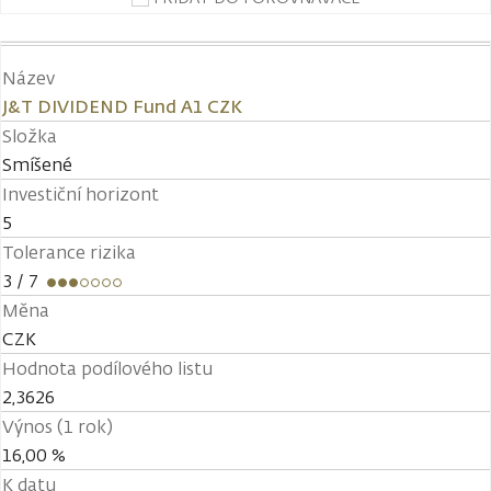
Název
J&T DIVIDEND Fund A1 CZK
Složka
Smíšené
Investiční horizont
5
Tolerance rizika
3
/ 7
Měna
CZK
Hodnota podílového listu
2,3626
Výnos (1 rok)
16,00 %
K datu