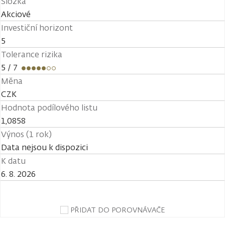
Složka
Akciové
Investiční horizont
5
Tolerance rizika
5
/ 7
Měna
CZK
Hodnota podílového listu
1,0858
Výnos (1 rok)
Data nejsou k dispozici
K datu
6. 8. 2026
PŘIDAT DO POROVNÁVAČE