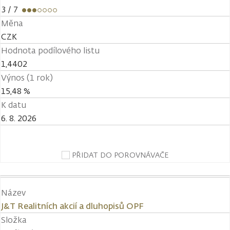
3
/ 7
Měna
CZK
Hodnota podílového listu
1,4402
Výnos (1 rok)
15,48 %
K datu
6. 8. 2026
PŘIDAT DO POROVNÁVAČE
Název
J&T Realitních akcií a dluhopisů OPF
Složka