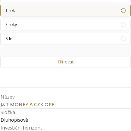
1 rok
3 roky
5 let
Filtrovat
Název
J&T MONEY A CZK OPF
Složka
Dluhopisové
Investiční horizont