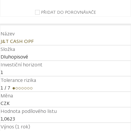
PŘIDAT DO POROVNÁVAČE
Název
J&T CASH OPF
Složka
Dluhopisové
Investiční horizont
1
Tolerance rizika
1
/ 7
Měna
CZK
Hodnota podílového listu
1,0623
Výnos (1 rok)