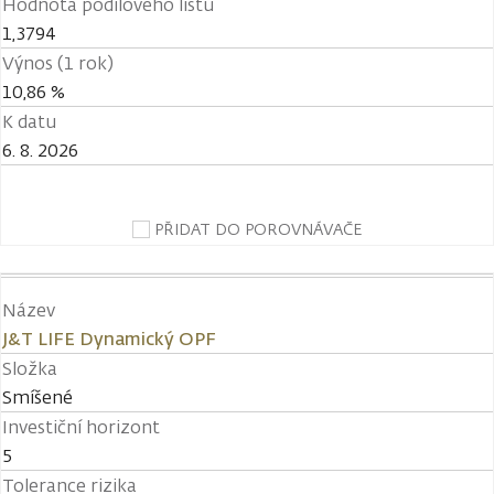
Hodnota podílového listu
1,3794
Výnos (1 rok)
10,86 %
K datu
6. 8. 2026
PŘIDAT DO POROVNÁVAČE
Název
J&T LIFE Dynamický OPF
Složka
Smíšené
Investiční horizont
5
Tolerance rizika