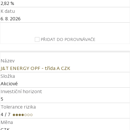
2,82 %
K datu
6. 8. 2026
PŘIDAT DO POROVNÁVAČE
Název
J&T ENERGY OPF - třída A CZK
Složka
Akciové
Investiční horizont
5
Tolerance rizika
4
/ 7
Měna
CZK