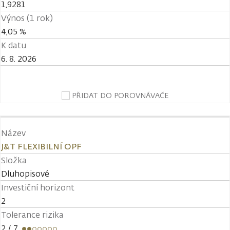
1,9281
Výnos (1 rok)
4,05 %
K datu
6. 8. 2026
PŘIDAT DO POROVNÁVAČE
Název
J&T FLEXIBILNÍ OPF
Složka
Dluhopisové
Investiční horizont
2
Tolerance rizika
2
/ 7