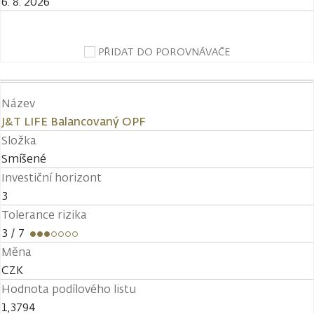
6. 8. 2026
PŘIDAT DO POROVNÁVAČE
Název
J&T LIFE Balancovaný OPF
Složka
Smíšené
Investiční horizont
3
Tolerance rizika
3
/ 7
Měna
CZK
Hodnota podílového listu
1,3794