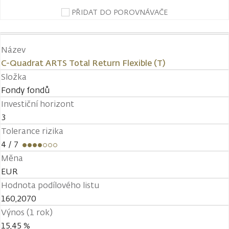
PŘIDAT DO POROVNÁVAČE
Název
C-Quadrat ARTS Total Return Flexible (T)
Složka
Fondy fondů
Investiční horizont
3
Tolerance rizika
4
/ 7
Měna
EUR
Hodnota podílového listu
160,2070
Výnos (1 rok)
15,45 %