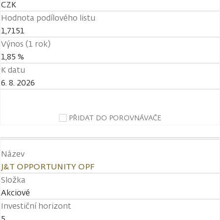
CZK
Hodnota podílového listu
1,7151
Výnos (1 rok)
1,85 %
K datu
6. 8. 2026
PŘIDAT DO POROVNÁVAČE
Název
J&T OPPORTUNITY OPF
Složka
Akciové
Investiční horizont
5