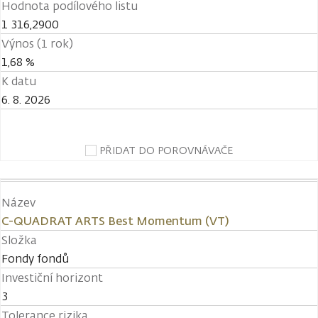
Hodnota podílového listu
1 316,2900
Výnos (1 rok)
1,68 %
K datu
6. 8. 2026
PŘIDAT DO POROVNÁVAČE
Název
C-QUADRAT ARTS Best Momentum (VT)
Složka
Fondy fondů
Investiční horizont
3
Tolerance rizika