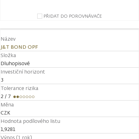
PŘIDAT DO POROVNÁVAČE
Název
J&T BOND OPF
Složka
Dluhopisové
Investiční horizont
3
Tolerance rizika
2
/ 7
Měna
CZK
Hodnota podílového listu
1,9281
Výnos (1 rok)