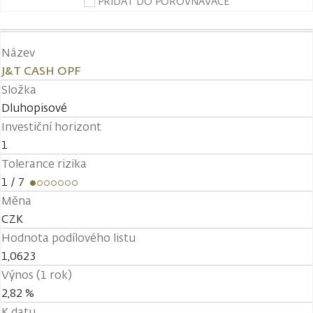
PŘIDAT DO POROVNÁVAČE
Název
J&T CASH OPF
Složka
Dluhopisové
Investiční horizont
1
Tolerance rizika
1
/ 7
Měna
CZK
Hodnota podílového listu
1,0623
Výnos (1 rok)
2,82 %
K datu