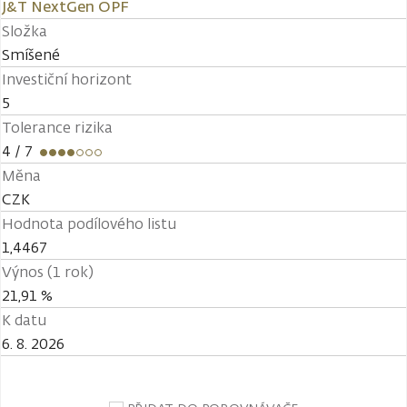
J&T NextGen OPF
Složka
Smíšené
Investiční horizont
5
Tolerance rizika
4
/ 7
Měna
CZK
Hodnota podílového listu
1,4467
Výnos (1 rok)
21,91 %
K datu
6. 8. 2026