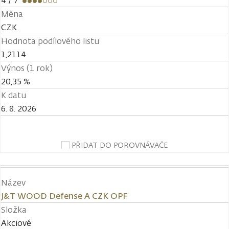
4
/ 7
Měna
CZK
Hodnota podílového listu
1,2114
Výnos (1 rok)
20,35 %
K datu
6. 8. 2026
PŘIDAT DO POROVNÁVAČE
Název
J&T WOOD Defense A CZK OPF
Složka
Akciové