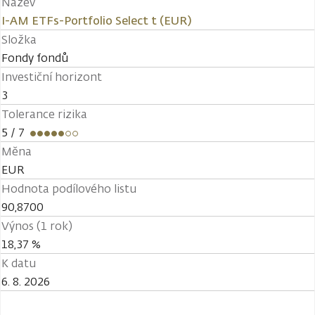
Název
I-AM ETFs-Portfolio Select t (EUR)
Složka
Fondy fondů
Investiční horizont
3
Tolerance rizika
5
/ 7
Měna
EUR
Hodnota podílového listu
90,8700
Výnos (1 rok)
18,37 %
K datu
6. 8. 2026