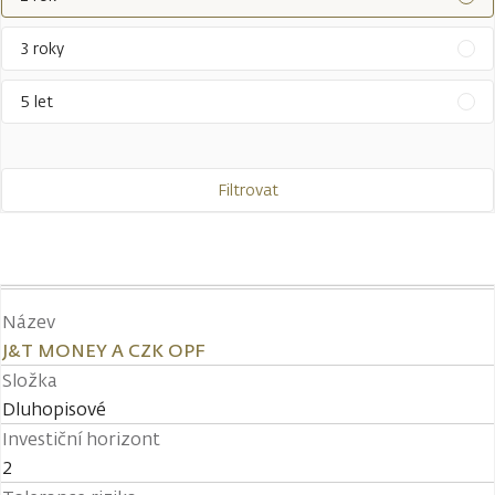
3 roky
5 let
Filtrovat
Název
J&T MONEY A CZK OPF
Složka
Dluhopisové
Investiční horizont
2