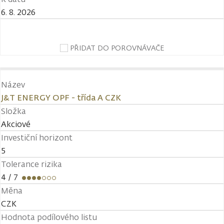
6. 8. 2026
PŘIDAT DO POROVNÁVAČE
Název
J&T ENERGY OPF - třída A CZK
Složka
Akciové
Investiční horizont
5
Tolerance rizika
4
/ 7
Měna
CZK
Hodnota podílového listu