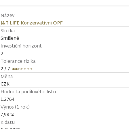
Název
J&T LIFE Konzervativní OPF
Složka
Smíšené
Investiční horizont
2
Tolerance rizika
2
/ 7
Měna
CZK
Hodnota podílového listu
1,2764
Výnos (1 rok)
7,98 %
K datu