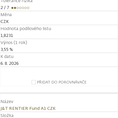
Tolerance rizika
2
/ 7
Měna
CZK
Hodnota podílového listu
1,8231
Výnos (1 rok)
3,55 %
K datu
6. 8. 2026
PŘIDAT DO POROVNÁVAČE
Název
J&T RENTIER Fund A1 CZK
Složka