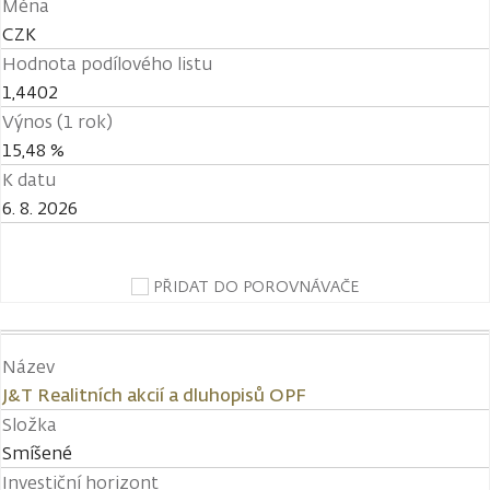
Měna
CZK
Hodnota podílového listu
1,4402
Výnos (1 rok)
15,48 %
K datu
6. 8. 2026
PŘIDAT DO POROVNÁVAČE
Název
J&T Realitních akcií a dluhopisů OPF
Složka
Smíšené
Investiční horizont