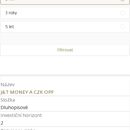
3 roky
5 let
Filtrovat
Název
J&T MONEY A CZK OPF
Složka
Dluhopisové
Investiční horizont
2