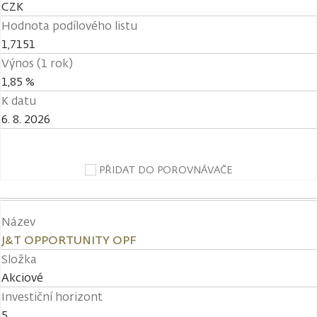
CZK
Hodnota podílového listu
1,7151
Výnos (1 rok)
1,85 %
K datu
6. 8. 2026
PŘIDAT DO POROVNÁVAČE
Název
J&T OPPORTUNITY OPF
Složka
Akciové
Investiční horizont
5