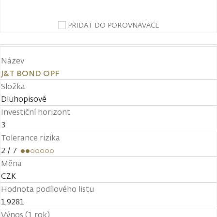
PŘIDAT DO POROVNÁVAČE
Název
J&T BOND OPF
Složka
Dluhopisové
Investiční horizont
3
Tolerance rizika
2
/ 7
Měna
CZK
Hodnota podílového listu
1,9281
Výnos (1 rok)