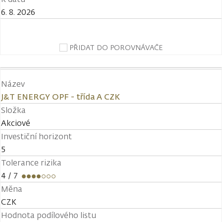
6. 8. 2026
PŘIDAT DO POROVNÁVAČE
Název
J&T ENERGY OPF - třída A CZK
Složka
Akciové
Investiční horizont
5
Tolerance rizika
4
/ 7
Měna
CZK
Hodnota podílového listu