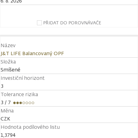
6. 8. 2026
PŘIDAT DO POROVNÁVAČE
Název
J&T LIFE Balancovaný OPF
Složka
Smíšené
Investiční horizont
3
Tolerance rizika
3
/ 7
Měna
CZK
Hodnota podílového listu
1,3794