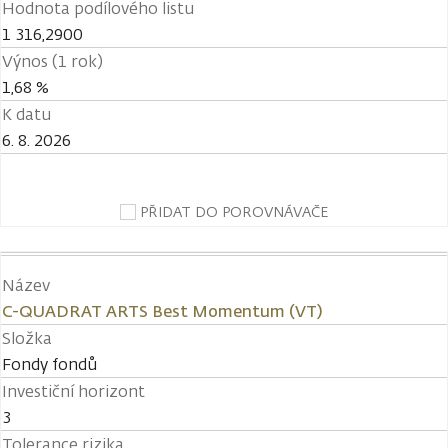
Hodnota podílového listu
1 316,2900
Výnos (1 rok)
1,68 %
K datu
6. 8. 2026
PŘIDAT DO POROVNÁVAČE
Název
C-QUADRAT ARTS Best Momentum (VT)
Složka
Fondy fondů
Investiční horizont
3
Tolerance rizika