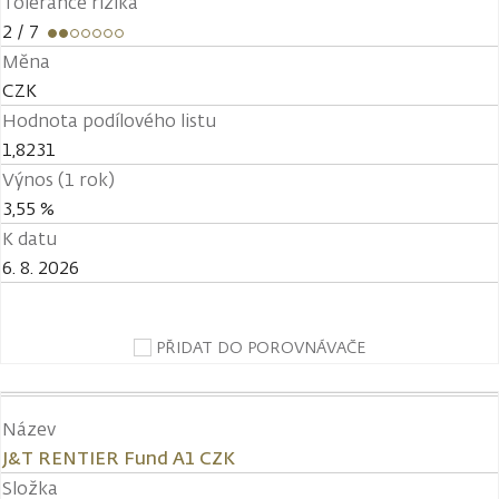
Tolerance rizika
2
/ 7
Měna
CZK
Hodnota podílového listu
1,8231
Výnos (1 rok)
3,55 %
K datu
6. 8. 2026
PŘIDAT DO POROVNÁVAČE
Název
J&T RENTIER Fund A1 CZK
Složka