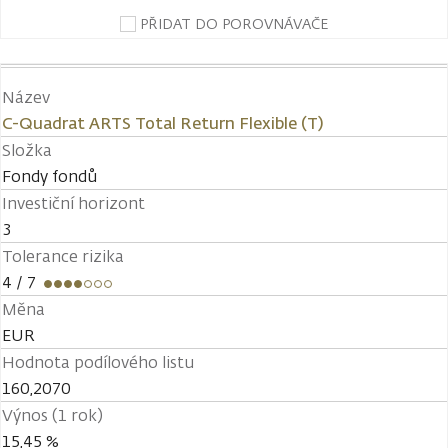
PŘIDAT DO POROVNÁVAČE
Název
C-Quadrat ARTS Total Return Flexible (T)
Složka
Fondy fondů
Investiční horizont
3
Tolerance rizika
4
/ 7
Měna
EUR
Hodnota podílového listu
160,2070
Výnos (1 rok)
15,45 %