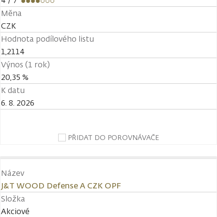
4
/ 7
Měna
CZK
Hodnota podílového listu
1,2114
Výnos (1 rok)
20,35 %
K datu
6. 8. 2026
PŘIDAT DO POROVNÁVAČE
Název
J&T WOOD Defense A CZK OPF
Složka
Akciové