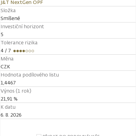
J&T NextGen OPF
Složka
Smíšené
Investiční horizont
5
Tolerance rizika
4
/ 7
Měna
CZK
Hodnota podílového listu
1,4467
Výnos (1 rok)
21,91 %
K datu
6. 8. 2026