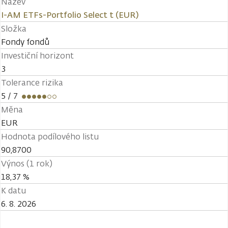
Název
I-AM ETFs-Portfolio Select t (EUR)
Složka
Fondy fondů
Investiční horizont
3
Tolerance rizika
5
/ 7
Měna
EUR
Hodnota podílového listu
90,8700
Výnos (1 rok)
18,37 %
K datu
6. 8. 2026