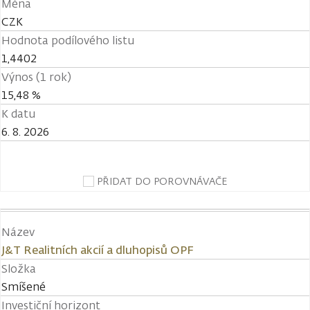
Měna
CZK
Hodnota podílového listu
1,4402
Výnos (1 rok)
15,48 %
K datu
6. 8. 2026
PŘIDAT DO POROVNÁVAČE
Název
J&T Realitních akcií a dluhopisů OPF
Složka
Smíšené
Investiční horizont