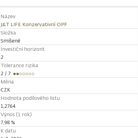
Název
J&T LIFE Konzervativní OPF
Složka
Smíšené
Investiční horizont
2
Tolerance rizika
2
/ 7
Měna
CZK
Hodnota podílového listu
1,2764
Výnos (1 rok)
7,98 %
K datu