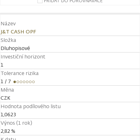
PŘIDAT DO POROVNÁVAČE
Název
J&T CASH OPF
Složka
Dluhopisové
Investiční horizont
1
Tolerance rizika
1
/ 7
Měna
CZK
Hodnota podílového listu
1,0623
Výnos (1 rok)
2,82 %
K datu