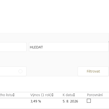
Filtrovat
ho listu
Výnos (1 rok)
K datu
Porovnání
3,49 %
5. 8. 2026