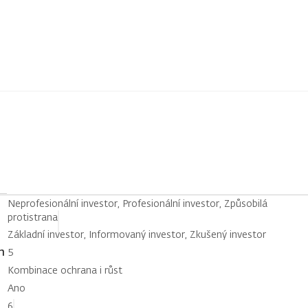
Neprofesionální investor, Profesionální investor, Způsobilá
protistrana
Základní investor, Informovaný investor, Zkušený investor
h
5
Kombinace ochrana i růst
Ano
6