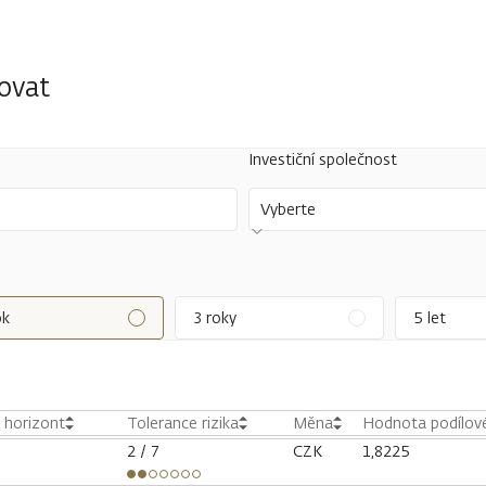
tovat
Investiční společnost
Vyberte
ok
3 roky
5 let
í horizont
Tolerance rizika
Měna
Hodnota podílové
2
/ 7
CZK
1,8225