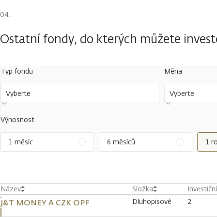
Ostatní fondy, do kterých můžete inves
Typ fondu
Měna
Vyberte
Vyberte
Výnosnost
1 měsíc
6 měsíců
1 r
Název
Složka
Investičn
Dluhopisové
2
J&T MONEY A CZK OPF