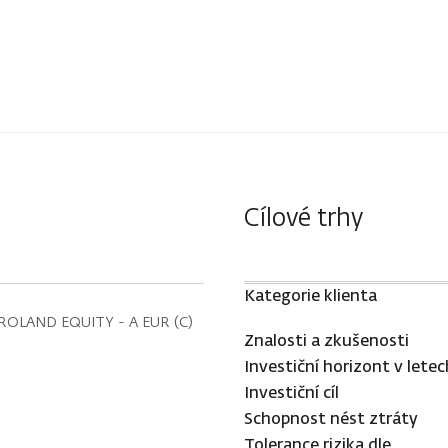
Cílové trhy
Kategorie klienta
OLAND EQUITY - A EUR (C)
Znalosti a zkušenosti
Investiční horizont v letec
Investiční cíl
Schopnost nést ztráty
Tolerance rizika dle