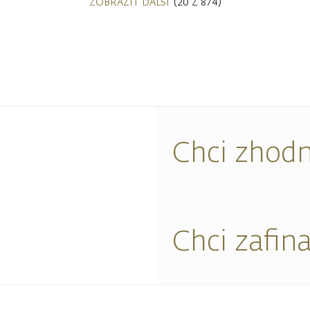
ZOBRAZIT DALŠÍ
(20 Z 874)
Chci zhodn
Chci zafin