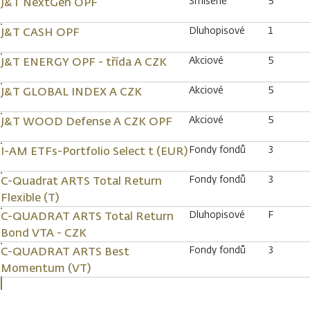
Smíšené
5
J&T NextGen OPF
Dluhopisové
1
J&T CASH OPF
Akciové
5
J&T ENERGY OPF - třída A CZK
Akciové
5
J&T GLOBAL INDEX A CZK
Akciové
5
J&T WOOD Defense A CZK OPF
Fondy fondů
3
I-AM ETFs-Portfolio Select t (EUR)
Fondy fondů
3
C-Quadrat ARTS Total Return
Flexible (T)
Dluhopisové
F
C-QUADRAT ARTS Total Return
Bond VTA - CZK
Fondy fondů
3
C-QUADRAT ARTS Best
Momentum (VT)