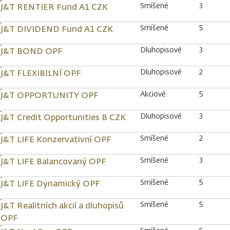
Smíšené
3
J&T RENTIER Fund A1 CZK
Smíšené
5
J&T DIVIDEND Fund A1 CZK
Dluhopisové
3
J&T BOND OPF
Dluhopisové
2
J&T FLEXIBILNÍ OPF
Akciové
5
J&T OPPORTUNITY OPF
Dluhopisové
3
J&T Credit Opportunities B CZK
Smíšené
2
J&T LIFE Konzervativní OPF
Smíšené
3
J&T LIFE Balancovaný OPF
Smíšené
5
J&T LIFE Dynamický OPF
Smíšené
5
J&T Realitních akcií a dluhopisů
OPF