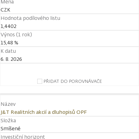
Měna
CZK
Hodnota podílového listu
1,4402
Výnos (1 rok)
15,48 %
K datu
6. 8. 2026
PŘIDAT DO POROVNÁVAČE
Název
J&T Realitních akcií a dluhopisů OPF
Složka
Smíšené
Investiční horizont