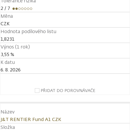
Tolerance rizika
2
/ 7
Měna
CZK
Hodnota podílového listu
1,8231
Výnos (1 rok)
3,55 %
K datu
6. 8. 2026
PŘIDAT DO POROVNÁVAČE
Název
J&T RENTIER Fund A1 CZK
Složka