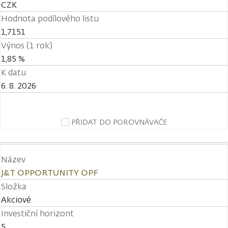
CZK
Hodnota podílového listu
1,7151
Výnos (1 rok)
1,85 %
K datu
6. 8. 2026
PŘIDAT DO POROVNÁVAČE
Název
J&T OPPORTUNITY OPF
Složka
Akciové
Investiční horizont
5