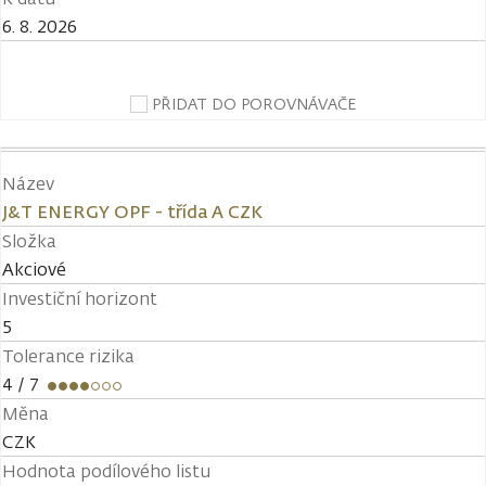
6. 8. 2026
PŘIDAT DO POROVNÁVAČE
Název
J&T ENERGY OPF - třída A CZK
Složka
Akciové
Investiční horizont
5
Tolerance rizika
4
/ 7
Měna
CZK
Hodnota podílového listu