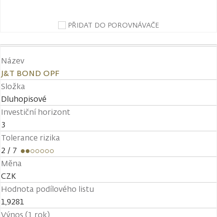
PŘIDAT DO POROVNÁVAČE
Název
J&T BOND OPF
Složka
Dluhopisové
Investiční horizont
3
Tolerance rizika
2
/ 7
Měna
CZK
Hodnota podílového listu
1,9281
Výnos (1 rok)