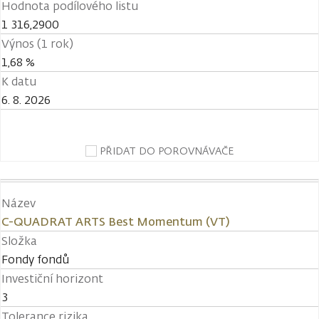
Hodnota podílového listu
1 316,2900
Výnos (1 rok)
1,68 %
K datu
6. 8. 2026
PŘIDAT DO POROVNÁVAČE
Název
C-QUADRAT ARTS Best Momentum (VT)
Složka
Fondy fondů
Investiční horizont
3
Tolerance rizika