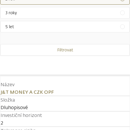
3 roky
5 let
Filtrovat
Název
J&T MONEY A CZK OPF
Složka
Dluhopisové
Investiční horizont
2