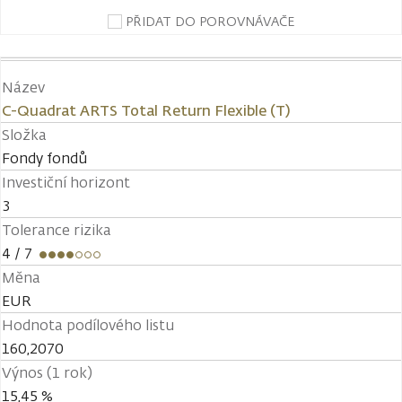
PŘIDAT DO POROVNÁVAČE
Název
C-Quadrat ARTS Total Return Flexible (T)
Složka
Fondy fondů
Investiční horizont
3
Tolerance rizika
4
/ 7
Měna
EUR
Hodnota podílového listu
160,2070
Výnos (1 rok)
15,45 %