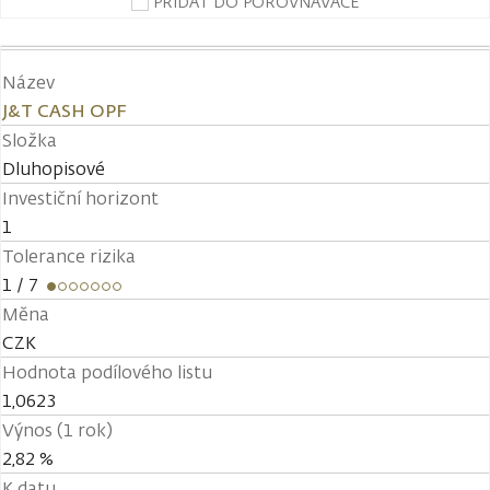
PŘIDAT DO POROVNÁVAČE
Název
J&T CASH OPF
Složka
Dluhopisové
Investiční horizont
1
Tolerance rizika
1
/ 7
Měna
CZK
Hodnota podílového listu
1,0623
Výnos (1 rok)
2,82 %
K datu