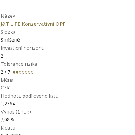
Název
J&T LIFE Konzervativní OPF
Složka
Smíšené
Investiční horizont
2
Tolerance rizika
2
/ 7
Měna
CZK
Hodnota podílového listu
1,2764
Výnos (1 rok)
7,98 %
K datu