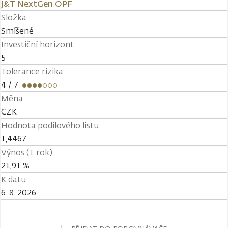
J&T NextGen OPF
Složka
Smíšené
Investiční horizont
5
Tolerance rizika
4
/ 7
Měna
CZK
Hodnota podílového listu
1,4467
Výnos (1 rok)
21,91 %
K datu
6. 8. 2026