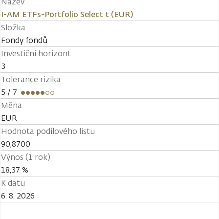
Název
I-AM ETFs-Portfolio Select t (EUR)
Složka
Fondy fondů
Investiční horizont
3
Tolerance rizika
5
/ 7
Měna
EUR
Hodnota podílového listu
90,8700
Výnos (1 rok)
18,37 %
K datu
6. 8. 2026