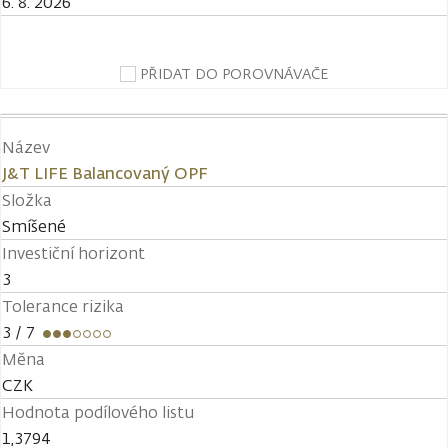
6. 8. 2026
PŘIDAT DO POROVNÁVAČE
Název
J&T LIFE Balancovaný OPF
Složka
Smíšené
Investiční horizont
3
Tolerance rizika
3
/ 7
Měna
CZK
Hodnota podílového listu
1,3794