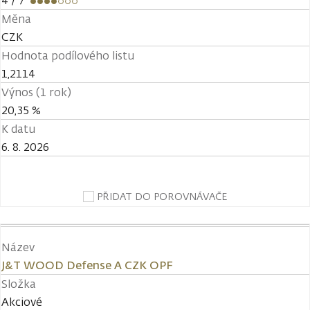
4
/ 7
Měna
CZK
Hodnota podílového listu
1,2114
Výnos (1 rok)
20,35 %
K datu
6. 8. 2026
PŘIDAT DO POROVNÁVAČE
Název
J&T WOOD Defense A CZK OPF
Složka
Akciové