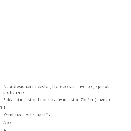
Neprofesionální investor, Profesionální investor, Způsobilá
protistrana
Základní investor, Informovaný investor, Zkušený investor
h
1
Kombinace ochrana i růst
Ano
4