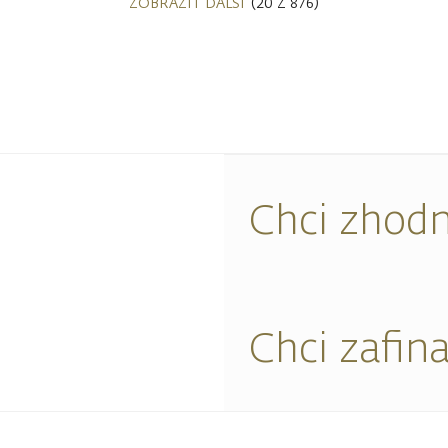
ZOBRAZIT DALŠÍ
(20 Z 876)
Chci zhodn
Chci zafin