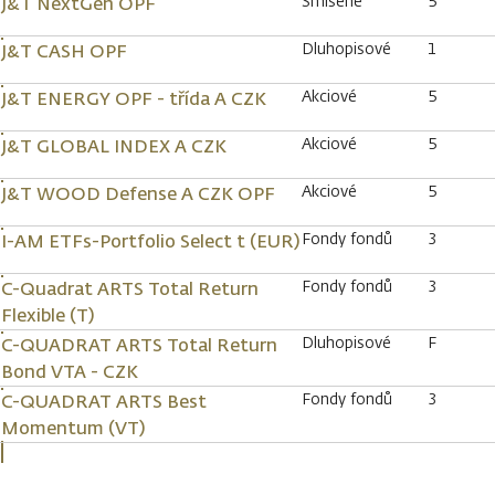
Smíšené
5
J&T NextGen OPF
Dluhopisové
1
J&T CASH OPF
Akciové
5
J&T ENERGY OPF - třída A CZK
Akciové
5
J&T GLOBAL INDEX A CZK
Akciové
5
J&T WOOD Defense A CZK OPF
Fondy fondů
3
I-AM ETFs-Portfolio Select t (EUR)
Fondy fondů
3
C-Quadrat ARTS Total Return
Flexible (T)
Dluhopisové
F
C-QUADRAT ARTS Total Return
Bond VTA - CZK
Fondy fondů
3
C-QUADRAT ARTS Best
Momentum (VT)