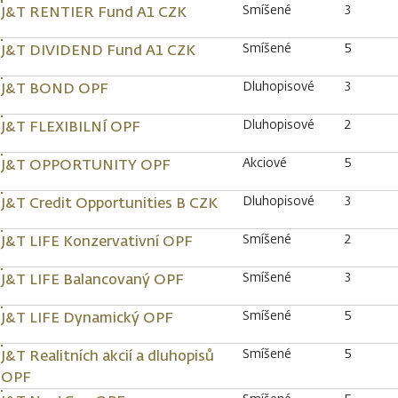
Smíšené
3
J&T RENTIER Fund A1 CZK
Smíšené
5
J&T DIVIDEND Fund A1 CZK
Dluhopisové
3
J&T BOND OPF
Dluhopisové
2
J&T FLEXIBILNÍ OPF
Akciové
5
J&T OPPORTUNITY OPF
Dluhopisové
3
J&T Credit Opportunities B CZK
Smíšené
2
J&T LIFE Konzervativní OPF
Smíšené
3
J&T LIFE Balancovaný OPF
Smíšené
5
J&T LIFE Dynamický OPF
Smíšené
5
J&T Realitních akcií a dluhopisů
OPF