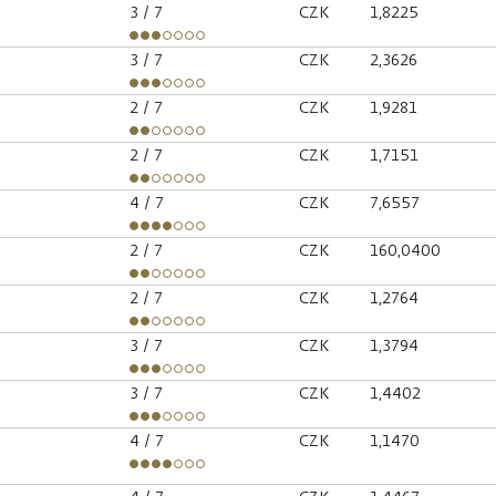
3
/ 7
CZK
1,8225
3
/ 7
CZK
2,3626
2
/ 7
CZK
1,9281
2
/ 7
CZK
1,7151
4
/ 7
CZK
7,6557
2
/ 7
CZK
160,0400
2
/ 7
CZK
1,2764
3
/ 7
CZK
1,3794
3
/ 7
CZK
1,4402
4
/ 7
CZK
1,1470