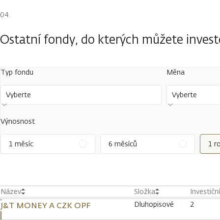
Ostatní fondy, do kterých můžete inves
Typ fondu
Měna
Vyberte
Vyberte
Výnosnost
1 měsíc
6 měsíců
1 r
Název
Složka
Investičn
Dluhopisové
2
J&T MONEY A CZK OPF