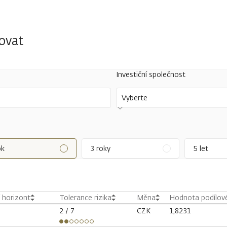
tovat
Investiční společnost
Vyberte
ok
3 roky
5 let
í horizont
Tolerance rizika
Měna
Hodnota podílové
2
/ 7
CZK
1,8231