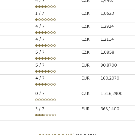
4
/ 7
CZK
1,4467
1
/ 7
CZK
1,0623
4
/ 7
CZK
1,2924
4
/ 7
CZK
1,2114
5
/ 7
CZK
1,0858
5
/ 7
EUR
90,8700
4
/ 7
EUR
160,2070
0
/ 7
CZK
1 316,2900
3
/ 7
EUR
366,1400