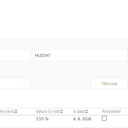
Filtrovat
ho listu
Výnos (1 rok)
K datu
Porovnání
3,55 %
6. 8. 2026