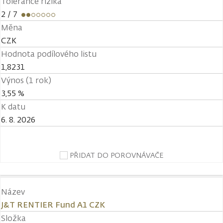
Tolerance rizika
2
/ 7
Měna
CZK
Hodnota podílového listu
1,8231
Výnos (1 rok)
3,55 %
K datu
6. 8. 2026
PŘIDAT DO POROVNÁVAČE
Název
J&T RENTIER Fund A1 CZK
Složka