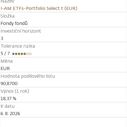
Název
I-AM ETFs-Portfolio Select t (EUR)
Složka
Fondy fondů
Investiční horizont
3
Tolerance rizika
5
/ 7
Měna
EUR
Hodnota podílového listu
90,8700
Výnos (1 rok)
18,37 %
K datu
6. 8. 2026