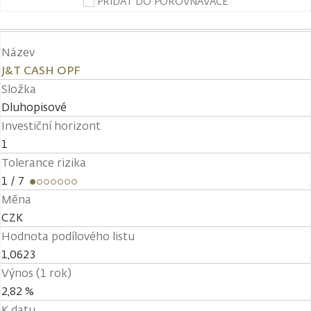
PŘIDAT DO POROVNÁVAČE
Název
J&T CASH OPF
Složka
Dluhopisové
Investiční horizont
1
Tolerance rizika
1
/ 7
Měna
CZK
Hodnota podílového listu
1,0623
Výnos (1 rok)
2,82 %
K datu