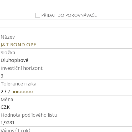
PŘIDAT DO POROVNÁVAČE
Název
J&T BOND OPF
Složka
Dluhopisové
Investiční horizont
3
Tolerance rizika
2
/ 7
Měna
CZK
Hodnota podílového listu
1,9281
Výnos (1 rok)