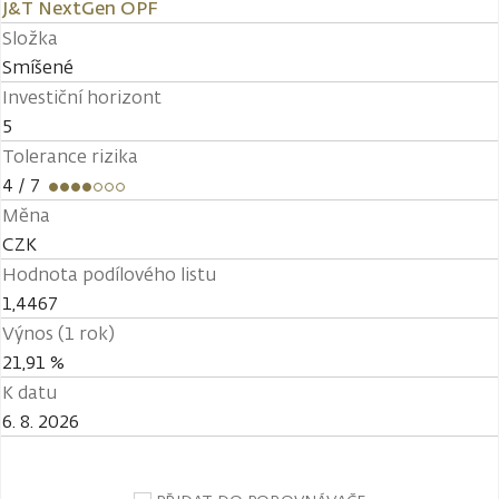
J&T NextGen OPF
Složka
Smíšené
Investiční horizont
5
Tolerance rizika
4
/ 7
Měna
CZK
Hodnota podílového listu
1,4467
Výnos (1 rok)
21,91 %
K datu
6. 8. 2026