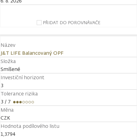
6. 8. 2026
PŘIDAT DO POROVNÁVAČE
Název
J&T LIFE Balancovaný OPF
Složka
Smíšené
Investiční horizont
3
Tolerance rizika
3
/ 7
Měna
CZK
Hodnota podílového listu
1,3794