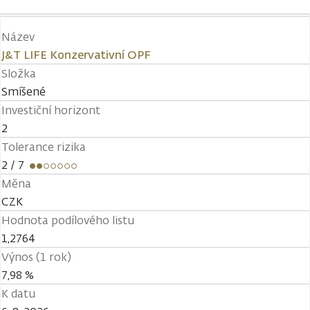
Název
J&T LIFE Konzervativní OPF
Složka
Smíšené
Investiční horizont
2
Tolerance rizika
2
/ 7
Měna
CZK
Hodnota podílového listu
1,2764
Výnos (1 rok)
7,98 %
K datu