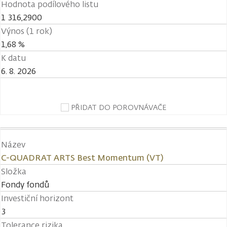
Hodnota podílového listu
1 316,2900
Výnos (1 rok)
1,68 %
K datu
6. 8. 2026
PŘIDAT DO POROVNÁVAČE
Název
C-QUADRAT ARTS Best Momentum (VT)
Složka
Fondy fondů
Investiční horizont
3
Tolerance rizika