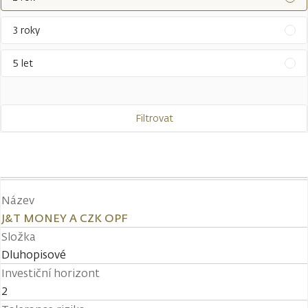
3 roky
5 let
Filtrovat
Název
J&T MONEY A CZK OPF
Složka
Dluhopisové
Investiční horizont
2