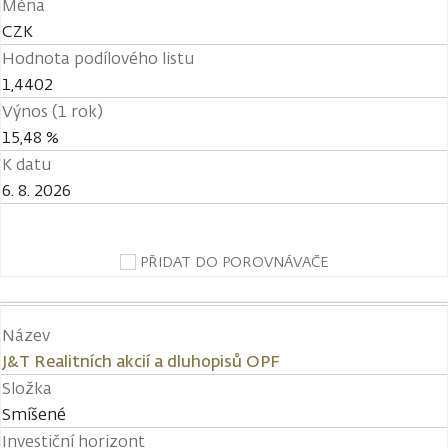
Měna
CZK
Hodnota podílového listu
1,4402
Výnos (1 rok)
15,48 %
K datu
6. 8. 2026
PŘIDAT DO POROVNÁVAČE
Název
J&T Realitních akcií a dluhopisů OPF
Složka
Smíšené
Investiční horizont