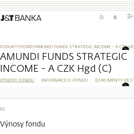
RODUKTY
FONDY
AMUNDI FUNDS STRATEGIC INCOME - A CZK HG
AMUNDI FUNDS STRATEGIC
INCOME - A CZK Hgd (C)
VÝNOSY FONDU
INFORMACE O FONDU
DOKUMENTY KE S
Výnosy fondu