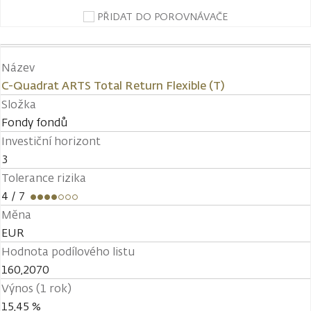
PŘIDAT DO POROVNÁVAČE
Název
C-Quadrat ARTS Total Return Flexible (T)
Složka
Fondy fondů
Investiční horizont
3
Tolerance rizika
4
/ 7
Měna
EUR
Hodnota podílového listu
160,2070
Výnos (1 rok)
15,45 %