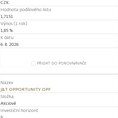
CZK
Hodnota podílového listu
1,7151
Výnos (1 rok)
1,85 %
K datu
6. 8. 2026
PŘIDAT DO POROVNÁVAČE
Název
J&T OPPORTUNITY OPF
Složka
Akciové
Investiční horizont
5