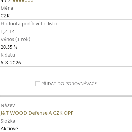
4
/ 7
Měna
CZK
Hodnota podílového listu
1,2114
Výnos (1 rok)
20,35 %
K datu
6. 8. 2026
PŘIDAT DO POROVNÁVAČE
Název
J&T WOOD Defense A CZK OPF
Složka
Akciové