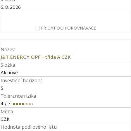
6. 8. 2026
PŘIDAT DO POROVNÁVAČE
Název
J&T ENERGY OPF - třída A CZK
Složka
Akciové
Investiční horizont
5
Tolerance rizika
4
/ 7
Měna
CZK
Hodnota podílového listu