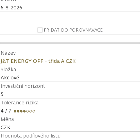
6. 8. 2026
PŘIDAT DO POROVNÁVAČE
Název
J&T ENERGY OPF - třída A CZK
Složka
Akciové
Investiční horizont
5
Tolerance rizika
4
/ 7
Měna
CZK
Hodnota podílového listu