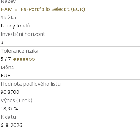
Název
I-AM ETFs-Portfolio Select t (EUR)
Složka
Fondy fondů
Investiční horizont
3
Tolerance rizika
5
/ 7
Měna
EUR
Hodnota podílového listu
90,8700
Výnos (1 rok)
18,37 %
K datu
6. 8. 2026