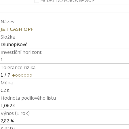
PŘIDAT DO POROVNÁVAČE
Název
J&T CASH OPF
Složka
Dluhopisové
Investiční horizont
1
Tolerance rizika
1
/ 7
Měna
CZK
Hodnota podílového listu
1,0623
Výnos (1 rok)
2,82 %
K datu