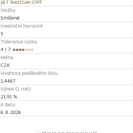
J&T NextGen OPF
Složka
Smíšené
Investiční horizont
5
Tolerance rizika
4
/ 7
Měna
CZK
Hodnota podílového listu
1,4467
Výnos (1 rok)
21,91 %
K datu
6. 8. 2026