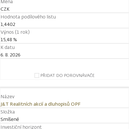
Měna
CZK
Hodnota podílového listu
1,4402
Výnos (1 rok)
15,48 %
K datu
6. 8. 2026
PŘIDAT DO POROVNÁVAČE
Název
J&T Realitních akcií a dluhopisů OPF
Složka
Smíšené
Investiční horizont