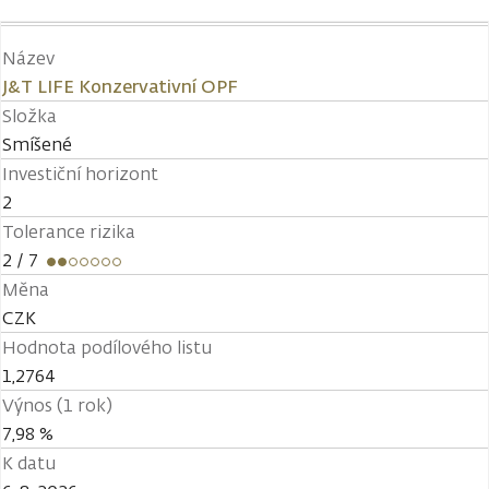
Název
J&T LIFE Konzervativní OPF
Složka
Smíšené
Investiční horizont
2
Tolerance rizika
2
/ 7
Měna
CZK
Hodnota podílového listu
1,2764
Výnos (1 rok)
7,98 %
K datu