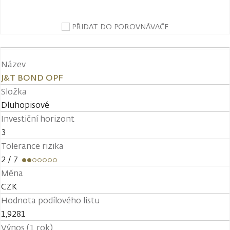
PŘIDAT DO POROVNÁVAČE
Název
J&T BOND OPF
Složka
Dluhopisové
Investiční horizont
3
Tolerance rizika
2
/ 7
Měna
CZK
Hodnota podílového listu
1,9281
Výnos (1 rok)