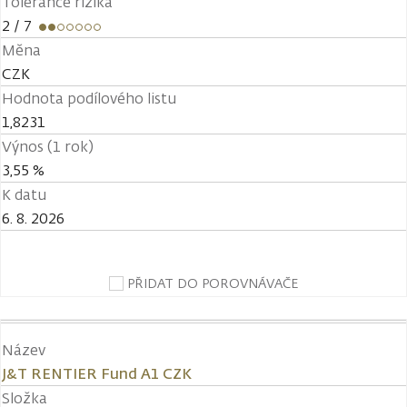
Tolerance rizika
2
/ 7
Měna
CZK
Hodnota podílového listu
1,8231
Výnos (1 rok)
3,55 %
K datu
6. 8. 2026
PŘIDAT DO POROVNÁVAČE
Název
J&T RENTIER Fund A1 CZK
Složka