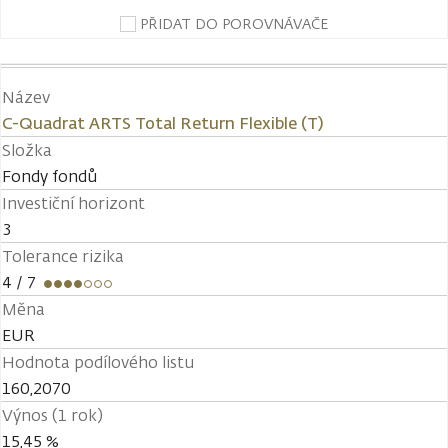
PŘIDAT DO POROVNÁVAČE
Název
C-Quadrat ARTS Total Return Flexible (T)
Složka
Fondy fondů
Investiční horizont
3
Tolerance rizika
4
/ 7
Měna
EUR
Hodnota podílového listu
160,2070
Výnos (1 rok)
15,45 %