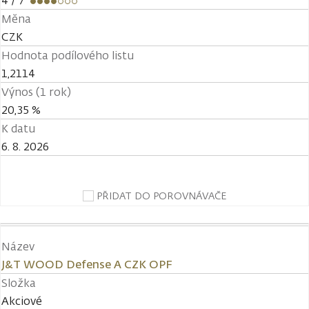
4
/ 7
Měna
CZK
Hodnota podílového listu
1,2114
Výnos (1 rok)
20,35 %
K datu
6. 8. 2026
PŘIDAT DO POROVNÁVAČE
Název
J&T WOOD Defense A CZK OPF
Složka
Akciové