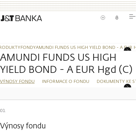
RODUKTY
FONDY
AMUNDI FUNDS US HIGH YIELD BOND - A EUR H
AMUNDI FUNDS US HIGH
YIELD BOND - A EUR Hgd (C)
VÝNOSY FONDU
INFORMACE O FONDU
DOKUMENTY KE S
Výnosy fondu