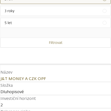
3 roky
5 let
Filtrovat
Název
J&T MONEY A CZK OPF
Složka
Dluhopisové
Investiční horizont
2