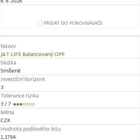
6. 8. 2026
PŘIDAT DO POROVNÁVAČE
Název
J&T LIFE Balancovaný OPF
Složka
Smíšené
Investiční horizont
3
Tolerance rizika
3
/ 7
Měna
CZK
Hodnota podílového listu
1,3794