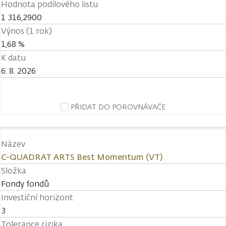
Hodnota podílového listu
1 316,2900
Výnos (1 rok)
1,68 %
K datu
6. 8. 2026
PŘIDAT DO POROVNÁVAČE
Název
C-QUADRAT ARTS Best Momentum (VT)
Složka
Fondy fondů
Investiční horizont
3
Tolerance rizika