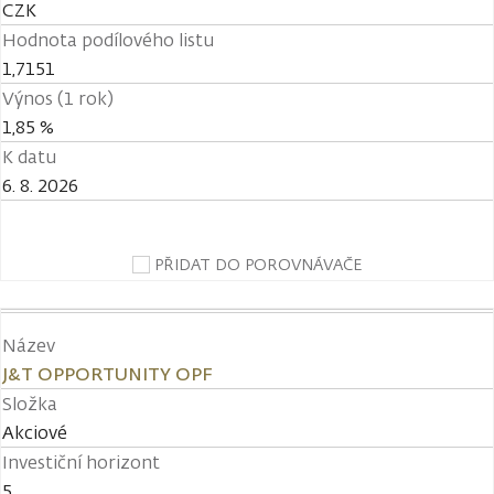
CZK
Hodnota podílového listu
1,7151
Výnos (1 rok)
1,85 %
K datu
6. 8. 2026
PŘIDAT DO POROVNÁVAČE
Název
J&T OPPORTUNITY OPF
Složka
Akciové
Investiční horizont
5