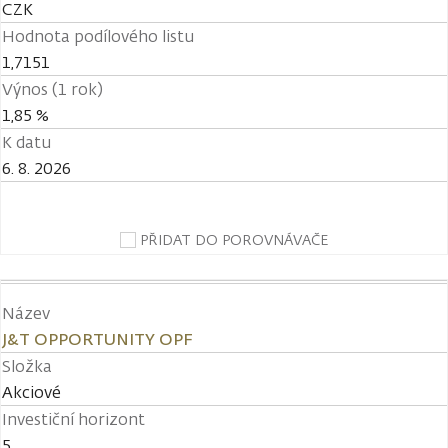
CZK
Hodnota podílového listu
1,7151
Výnos (1 rok)
1,85 %
K datu
6. 8. 2026
PŘIDAT DO POROVNÁVAČE
Název
J&T OPPORTUNITY OPF
Složka
Akciové
Investiční horizont
5