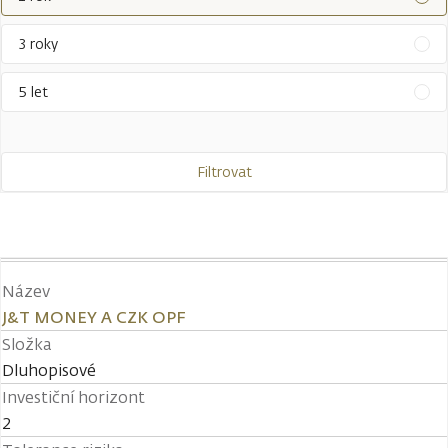
3 roky
5 let
Filtrovat
Název
J&T MONEY A CZK OPF
Složka
Dluhopisové
Investiční horizont
2