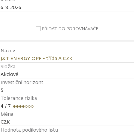
6. 8. 2026
PŘIDAT DO POROVNÁVAČE
Název
J&T ENERGY OPF - třída A CZK
Složka
Akciové
Investiční horizont
5
Tolerance rizika
4
/ 7
Měna
CZK
Hodnota podílového listu