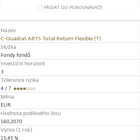
PŘIDAT DO POROVNÁVAČE
Název
C-Quadrat ARTS Total Return Flexible (T)
Složka
Fondy fondů
Investiční horizont
3
Tolerance rizika
4
/ 7
Měna
EUR
Hodnota podílového listu
160,2070
Výnos (1 rok)
15,45 %