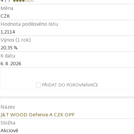
4
/ 7
Měna
CZK
Hodnota podílového listu
1,2114
Výnos (1 rok)
20,35 %
K datu
6. 8. 2026
PŘIDAT DO POROVNÁVAČE
Název
J&T WOOD Defense A CZK OPF
Složka
Akciové