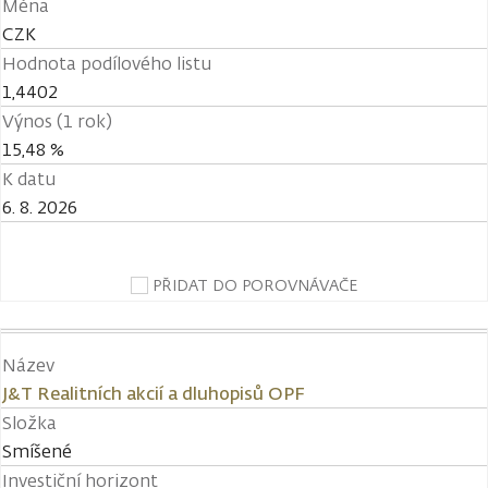
Měna
CZK
Hodnota podílového listu
1,4402
Výnos (1 rok)
15,48 %
K datu
6. 8. 2026
PŘIDAT DO POROVNÁVAČE
Název
J&T Realitních akcií a dluhopisů OPF
Složka
Smíšené
Investiční horizont