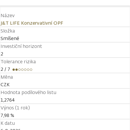
Název
J&T LIFE Konzervativní OPF
Složka
Smíšené
Investiční horizont
2
Tolerance rizika
2
/ 7
Měna
CZK
Hodnota podílového listu
1,2764
Výnos (1 rok)
7,98 %
K datu