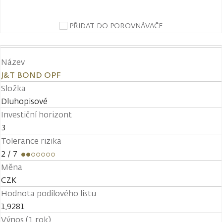
PŘIDAT DO POROVNÁVAČE
Název
J&T BOND OPF
Složka
Dluhopisové
Investiční horizont
3
Tolerance rizika
2
/ 7
Měna
CZK
Hodnota podílového listu
1,9281
Výnos (1 rok)