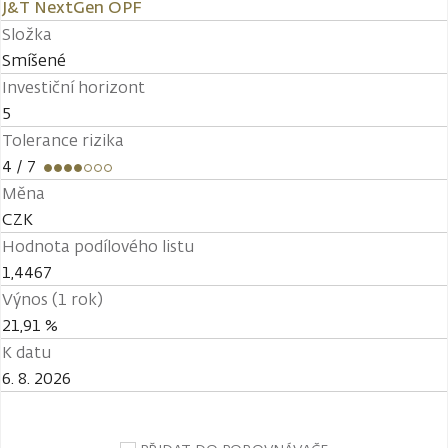
J&T NextGen OPF
Složka
Smíšené
Investiční horizont
5
Tolerance rizika
4
/ 7
Měna
CZK
Hodnota podílového listu
1,4467
Výnos (1 rok)
21,91 %
K datu
6. 8. 2026