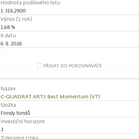
Hodnota podílového listu
1 316,2900
Výnos (1 rok)
1,68 %
K datu
6. 8. 2026
PŘIDAT DO POROVNÁVAČE
Název
C-QUADRAT ARTS Best Momentum (VT)
Složka
Fondy fondů
Investiční horizont
3
Tolerance rizika