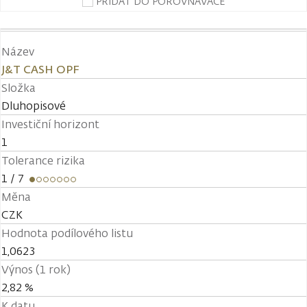
PŘIDAT DO POROVNÁVAČE
Název
J&T CASH OPF
Složka
Dluhopisové
Investiční horizont
1
Tolerance rizika
1
/ 7
Měna
CZK
Hodnota podílového listu
1,0623
Výnos (1 rok)
2,82 %
K datu