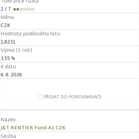
Tolerance rizika
2
/ 7
Měna
CZK
Hodnota podílového listu
1,8231
Výnos (1 rok)
3,55 %
K datu
6. 8. 2026
PŘIDAT DO POROVNÁVAČE
Název
J&T RENTIER Fund A1 CZK
Složka