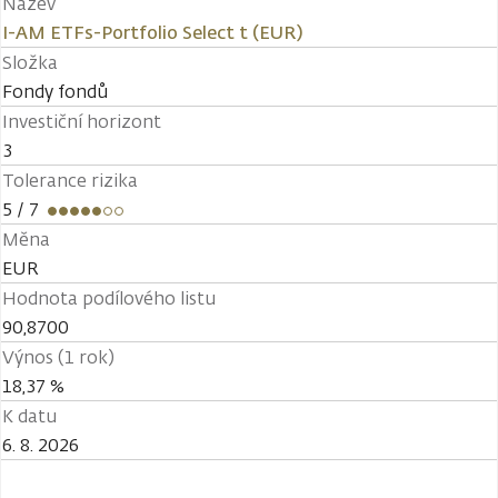
Název
I-AM ETFs-Portfolio Select t (EUR)
Složka
Fondy fondů
Investiční horizont
3
Tolerance rizika
5
/ 7
Měna
EUR
Hodnota podílového listu
90,8700
Výnos (1 rok)
18,37 %
K datu
6. 8. 2026