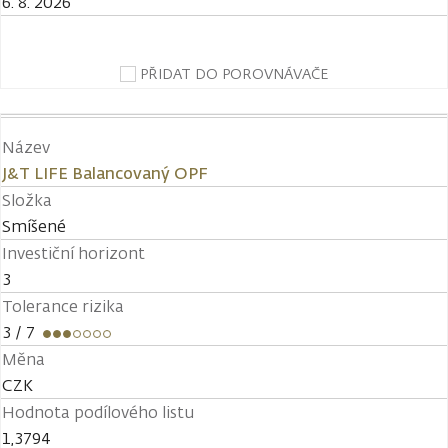
6. 8. 2026
PŘIDAT DO POROVNÁVAČE
Název
J&T LIFE Balancovaný OPF
Složka
Smíšené
Investiční horizont
3
Tolerance rizika
3
/ 7
Měna
CZK
Hodnota podílového listu
1,3794