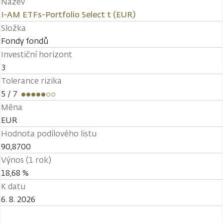
Název
I-AM ETFs-Portfolio Select t (EUR)
Složka
Fondy fondů
Investiční horizont
3
Tolerance rizika
5
/ 7
Měna
EUR
Hodnota podílového listu
90,8700
Výnos (1 rok)
18,68 %
K datu
6. 8. 2026