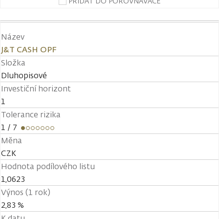
PŘIDAT DO POROVNÁVAČE
Název
J&T CASH OPF
Složka
Dluhopisové
Investiční horizont
1
Tolerance rizika
1
/ 7
Měna
CZK
Hodnota podílového listu
1,0623
Výnos (1 rok)
2,83 %
K datu