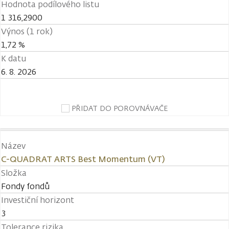
Hodnota podílového listu
1 316,2900
Výnos (1 rok)
1,72 %
K datu
6. 8. 2026
PŘIDAT DO POROVNÁVAČE
Název
C-QUADRAT ARTS Best Momentum (VT)
Složka
Fondy fondů
Investiční horizont
3
Tolerance rizika