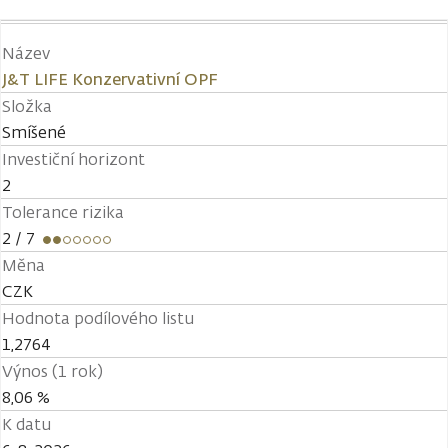
Název
J&T LIFE Konzervativní OPF
Složka
Smíšené
Investiční horizont
2
Tolerance rizika
2
/ 7
Měna
CZK
Hodnota podílového listu
1,2764
Výnos (1 rok)
8,06 %
K datu