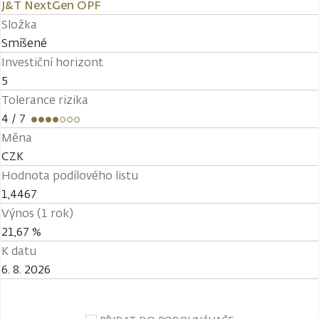
J&T NextGen OPF
Složka
Smíšené
Investiční horizont
5
Tolerance rizika
4
/ 7
Měna
CZK
Hodnota podílového listu
1,4467
Výnos (1 rok)
21,67 %
K datu
6. 8. 2026