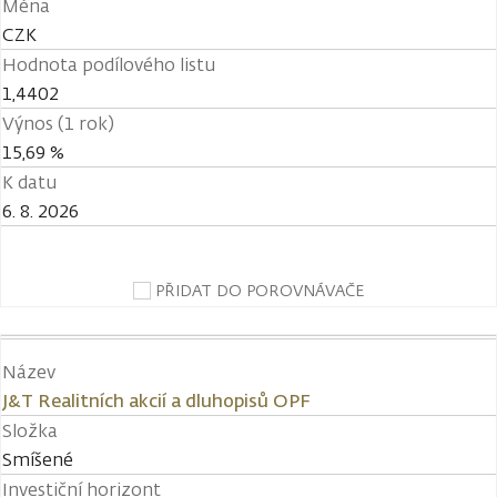
Měna
CZK
Hodnota podílového listu
1,4402
Výnos (1 rok)
15,69 %
K datu
6. 8. 2026
PŘIDAT DO POROVNÁVAČE
Název
J&T Realitních akcií a dluhopisů OPF
Složka
Smíšené
Investiční horizont