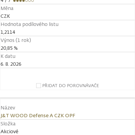
4
/ 7
Měna
CZK
Hodnota podílového listu
1,2114
Výnos (1 rok)
20,85 %
K datu
6. 8. 2026
PŘIDAT DO POROVNÁVAČE
Název
J&T WOOD Defense A CZK OPF
Složka
Akciové