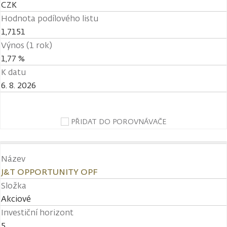
CZK
Hodnota podílového listu
1,7151
Výnos (1 rok)
1,77 %
K datu
6. 8. 2026
PŘIDAT DO POROVNÁVAČE
Název
J&T OPPORTUNITY OPF
Složka
Akciové
Investiční horizont
5