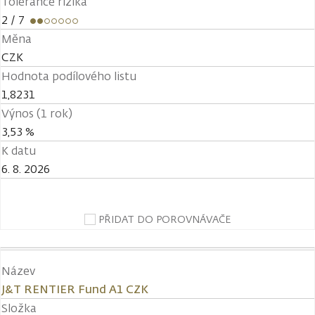
Tolerance rizika
2
/ 7
Měna
CZK
Hodnota podílového listu
1,8231
Výnos (1 rok)
3,53 %
K datu
6. 8. 2026
PŘIDAT DO POROVNÁVAČE
Název
J&T RENTIER Fund A1 CZK
Složka