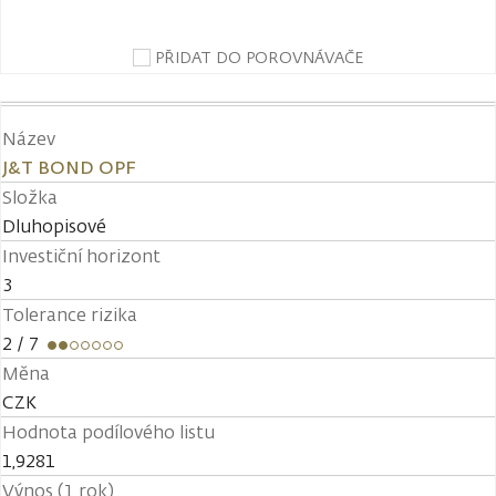
PŘIDAT DO POROVNÁVAČE
Název
J&T BOND OPF
Složka
Dluhopisové
Investiční horizont
3
Tolerance rizika
2
/ 7
Měna
CZK
Hodnota podílového listu
1,9281
Výnos (1 rok)