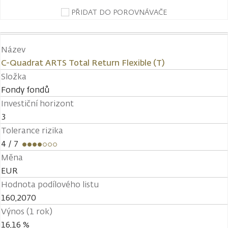
PŘIDAT DO POROVNÁVAČE
Název
C-Quadrat ARTS Total Return Flexible (T)
Složka
Fondy fondů
Investiční horizont
3
Tolerance rizika
4
/ 7
Měna
EUR
Hodnota podílového listu
160,2070
Výnos (1 rok)
16,16 %