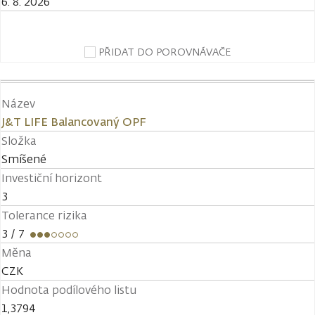
6. 8. 2026
PŘIDAT DO POROVNÁVAČE
Název
J&T LIFE Balancovaný OPF
Složka
Smíšené
Investiční horizont
3
Tolerance rizika
3
/ 7
Měna
CZK
Hodnota podílového listu
1,3794