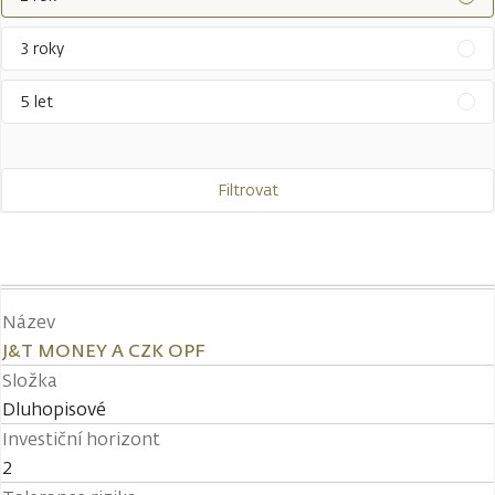
3 roky
5 let
Filtrovat
Název
J&T MONEY A CZK OPF
Složka
Dluhopisové
Investiční horizont
2