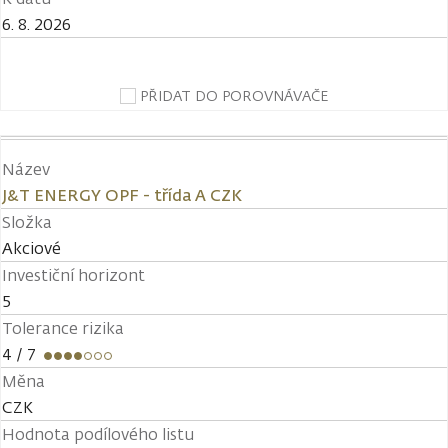
6. 8. 2026
PŘIDAT DO POROVNÁVAČE
Název
J&T ENERGY OPF - třída A CZK
Složka
Akciové
Investiční horizont
5
Tolerance rizika
4
/ 7
Měna
CZK
Hodnota podílového listu