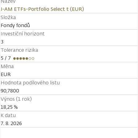
Název
I-AM ETFs-Portfolio Select t (EUR)
Složka
Fondy fondů
Investiční horizont
3
Tolerance rizika
5
/ 7
Měna
EUR
Hodnota podílového listu
90,7800
Výnos (1 rok)
18,25 %
K datu
7. 8. 2026