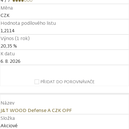
4
/ 7
Měna
CZK
Hodnota podílového listu
1,2114
Výnos (1 rok)
20,35 %
K datu
6. 8. 2026
PŘIDAT DO POROVNÁVAČE
Název
J&T WOOD Defense A CZK OPF
Složka
Akciové