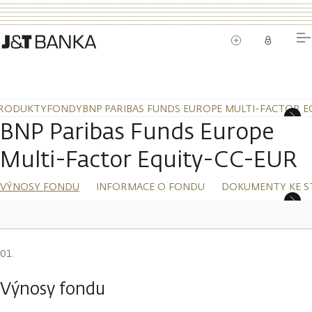
RODUKTY
FONDY
BNP PARIBAS FUNDS EUROPE MULTI-FACTOR E
BNP Paribas Funds Europe
Multi-Factor Equity-CC-EUR
VÝNOSY FONDU
INFORMACE O FONDU
DOKUMENTY KE S
Výnosy fondu