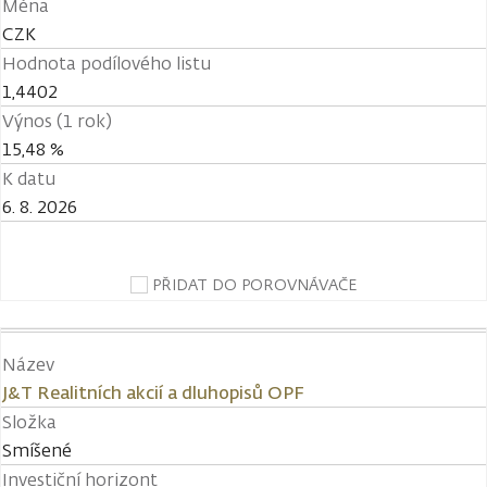
Měna
CZK
Hodnota podílového listu
1,4402
Výnos (1 rok)
15,48 %
K datu
6. 8. 2026
PŘIDAT DO POROVNÁVAČE
Název
J&T Realitních akcií a dluhopisů OPF
Složka
Smíšené
Investiční horizont