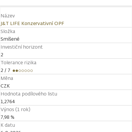
Název
J&T LIFE Konzervativní OPF
Složka
Smíšené
Investiční horizont
2
Tolerance rizika
2
/ 7
Měna
CZK
Hodnota podílového listu
1,2764
Výnos (1 rok)
7,98 %
K datu