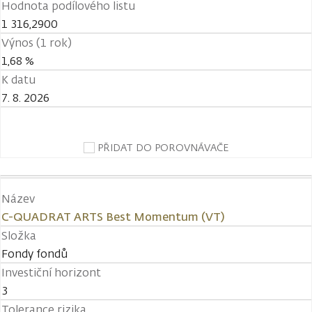
Hodnota podílového listu
1 316,2900
Výnos (1 rok)
1,68 %
K datu
7. 8. 2026
PŘIDAT DO POROVNÁVAČE
Název
C-QUADRAT ARTS Best Momentum (VT)
Složka
Fondy fondů
Investiční horizont
3
Tolerance rizika