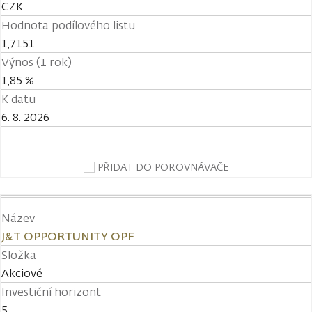
CZK
Hodnota podílového listu
1,7151
Výnos (1 rok)
1,85 %
K datu
6. 8. 2026
PŘIDAT DO POROVNÁVAČE
Název
J&T OPPORTUNITY OPF
Složka
Akciové
Investiční horizont
5