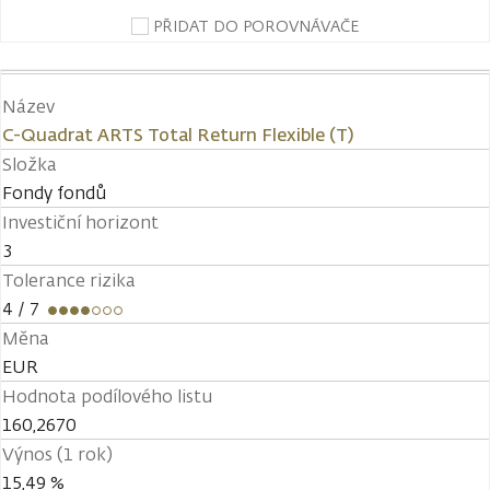
PŘIDAT DO POROVNÁVAČE
Název
C-Quadrat ARTS Total Return Flexible (T)
Složka
Fondy fondů
Investiční horizont
3
Tolerance rizika
4
/ 7
Měna
EUR
Hodnota podílového listu
160,2670
Výnos (1 rok)
15,49 %