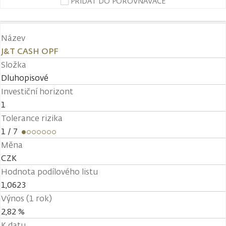
PŘIDAT DO POROVNÁVAČE
Název
J&T CASH OPF
Složka
Dluhopisové
Investiční horizont
1
Tolerance rizika
1
/ 7
Měna
CZK
Hodnota podílového listu
1,0623
Výnos (1 rok)
2,82 %
K datu