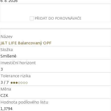
6. 8. 2026
PŘIDAT DO POROVNÁVAČE
Název
J&T LIFE Balancovaný OPF
Složka
Smíšené
Investiční horizont
3
Tolerance rizika
3
/ 7
Měna
CZK
Hodnota podílového listu
1,3794