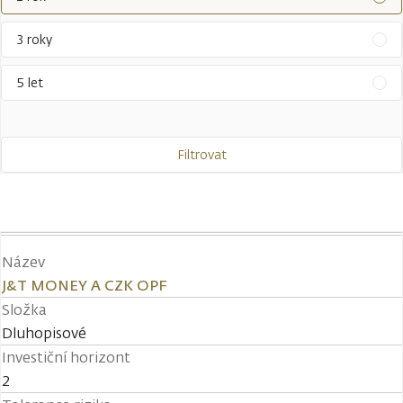
3 roky
5 let
Filtrovat
Název
J&T MONEY A CZK OPF
Složka
Dluhopisové
Investiční horizont
2