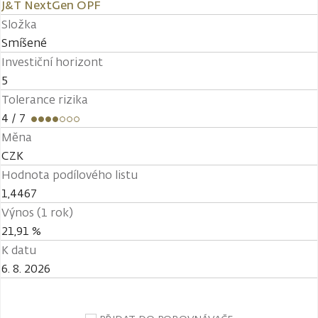
J&T NextGen OPF
Složka
Smíšené
Investiční horizont
5
Tolerance rizika
4
/ 7
Měna
CZK
Hodnota podílového listu
1,4467
Výnos (1 rok)
21,91 %
K datu
6. 8. 2026