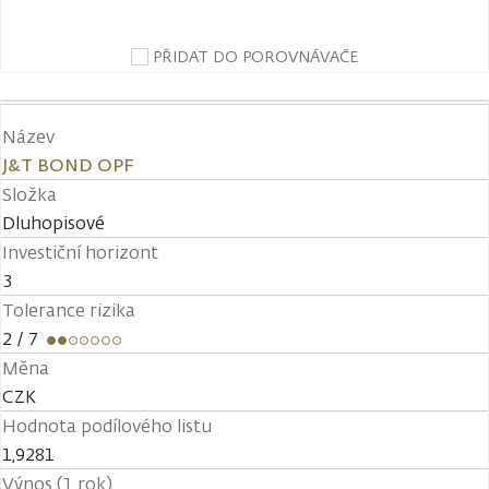
PŘIDAT DO POROVNÁVAČE
Název
J&T BOND OPF
Složka
Dluhopisové
Investiční horizont
3
Tolerance rizika
2
/ 7
Měna
CZK
Hodnota podílového listu
1,9281
Výnos (1 rok)