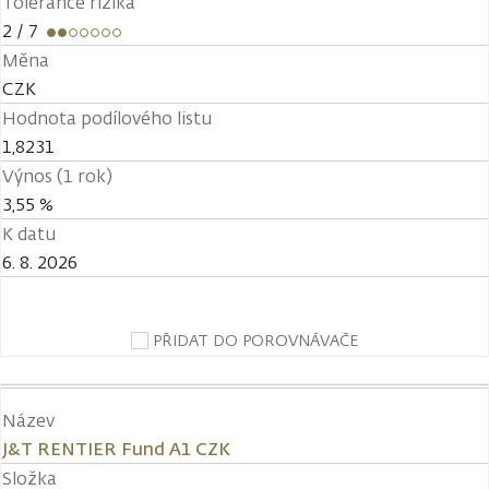
Tolerance rizika
2
/ 7
Měna
CZK
Hodnota podílového listu
1,8231
Výnos (1 rok)
3,55 %
K datu
6. 8. 2026
PŘIDAT DO POROVNÁVAČE
Název
J&T RENTIER Fund A1 CZK
Složka