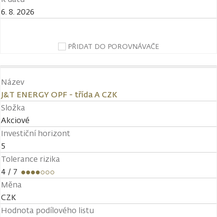
6. 8. 2026
PŘIDAT DO POROVNÁVAČE
Název
J&T ENERGY OPF - třída A CZK
Složka
Akciové
Investiční horizont
5
Tolerance rizika
4
/ 7
Měna
CZK
Hodnota podílového listu