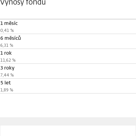
Výnosy fondu
1 měsíc
0,41 %
6 měsíců
6,31 %
1 rok
11,62 %
3 roky
7,44 %
5 let
1,89 %