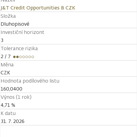
J&T Credit Opportunities B CZK
Složka
Dluhopisové
Investiční horizont
3
Tolerance rizika
2
/ 7
Měna
CZK
Hodnota podílového listu
160,0400
Výnos (1 rok)
4,71 %
K datu
31. 7. 2026