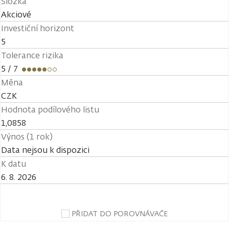
Složka
Akciové
Investiční horizont
5
Tolerance rizika
5
/ 7
Měna
CZK
Hodnota podílového listu
1,0858
Výnos (1 rok)
Data nejsou k dispozici
K datu
6. 8. 2026
PŘIDAT DO POROVNÁVAČE