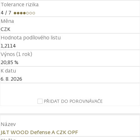
Tolerance rizika
4
/ 7
Měna
CZK
Hodnota podílového listu
1,2114
Výnos (1 rok)
20,85 %
K datu
6. 8. 2026
PŘIDAT DO POROVNÁVAČE
Název
J&T WOOD Defense A CZK OPF