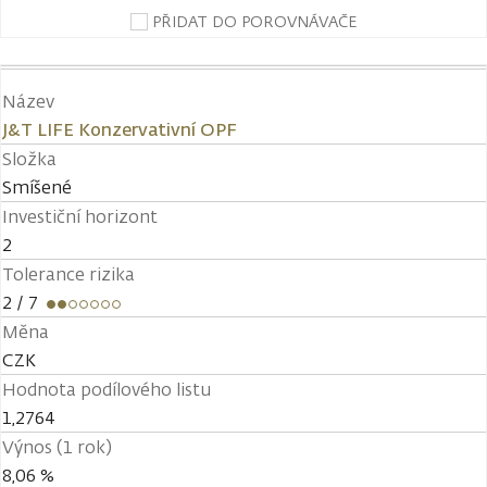
PŘIDAT DO POROVNÁVAČE
Název
J&T LIFE Konzervativní OPF
Složka
Smíšené
Investiční horizont
2
Tolerance rizika
2
/ 7
Měna
CZK
Hodnota podílového listu
1,2764
Výnos (1 rok)
8,06 %