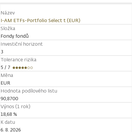
Název
I-AM ETFs-Portfolio Select t (EUR)
Složka
Fondy fondů
Investiční horizont
3
Tolerance rizika
5
/ 7
Měna
EUR
Hodnota podílového listu
90,8700
Výnos (1 rok)
18,68 %
K datu
6. 8. 2026