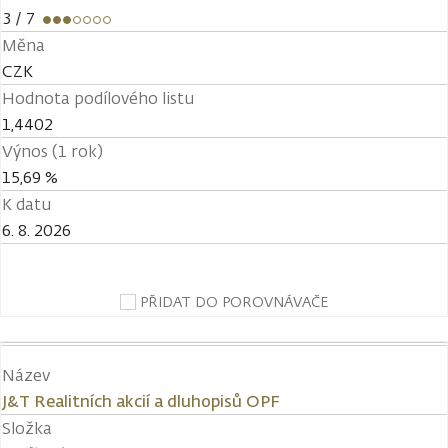
3
/ 7
Měna
CZK
Hodnota podílového listu
1,4402
Výnos (1 rok)
15,69 %
K datu
6. 8. 2026
PŘIDAT DO POROVNÁVAČE
Název
J&T Realitních akcií a dluhopisů OPF
Složka