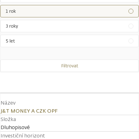
1 rok
3 roky
5 let
Filtrovat
Název
J&T MONEY A CZK OPF
Složka
Dluhopisové
Investiční horizont