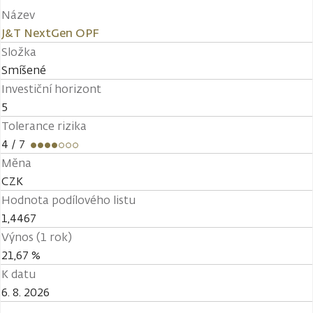
Název
J&T NextGen OPF
Složka
Smíšené
Investiční horizont
5
Tolerance rizika
4
/ 7
Měna
CZK
Hodnota podílového listu
1,4467
Výnos (1 rok)
21,67 %
K datu
6. 8. 2026