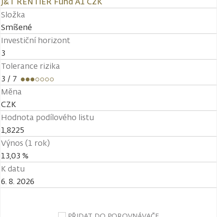
J&T RENTIER Fund A1 CZK
Složka
Smíšené
Investiční horizont
3
Tolerance rizika
3
/ 7
Měna
CZK
Hodnota podílového listu
1,8225
Výnos (1 rok)
13,03 %
K datu
6. 8. 2026
PŘIDAT DO POROVNÁVAČE