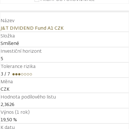
Název
J&T DIVIDEND Fund A1 CZK
Složka
Smíšené
Investiční horizont
5
Tolerance rizika
3
/ 7
Měna
CZK
Hodnota podílového listu
2,3626
Výnos (1 rok)
19,50 %
K datu