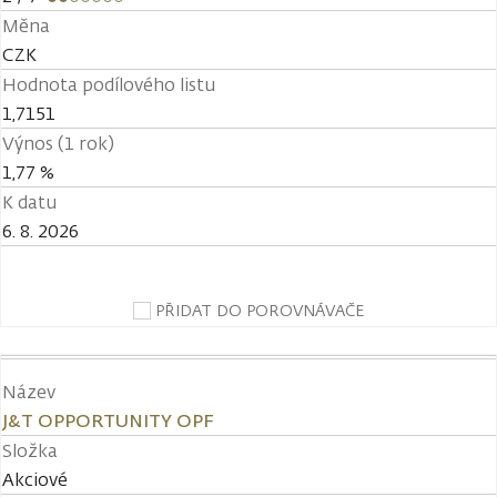
Měna
CZK
Hodnota podílového listu
1,7151
Výnos (1 rok)
1,77 %
K datu
6. 8. 2026
PŘIDAT DO POROVNÁVAČE
Název
J&T OPPORTUNITY OPF
Složka
Akciové