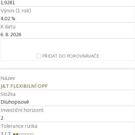
1,9281
Výnos (1 rok)
4,02 %
K datu
6. 8. 2026
PŘIDAT DO POROVNÁVAČE
Název
J&T FLEXIBILNÍ OPF
Složka
Dluhopisové
Investiční horizont
2
Tolerance rizika
2
/ 7