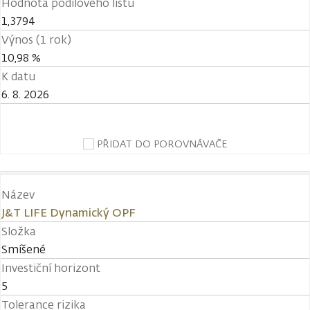
Hodnota podílového listu
1,3794
Výnos (1 rok)
10,98 %
K datu
6. 8. 2026
PŘIDAT DO POROVNÁVAČE
Název
J&T LIFE Dynamický OPF
Složka
Smíšené
Investiční horizont
5
Tolerance rizika