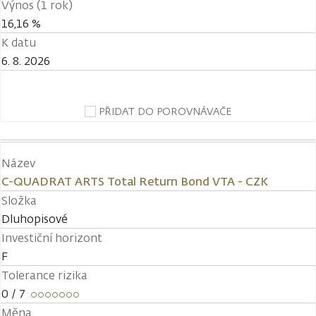
Výnos (1 rok)
16,16 %
K datu
6. 8. 2026
PŘIDAT DO POROVNÁVAČE
Název
C-QUADRAT ARTS Total Return Bond VTA - CZK
Složka
Dluhopisové
Investiční horizont
F
Tolerance rizika
0
/ 7
Měna