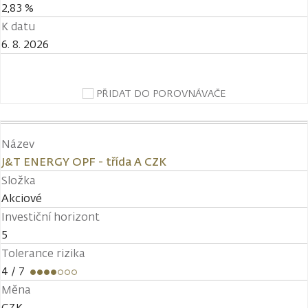
2,83 %
K datu
6. 8. 2026
PŘIDAT DO POROVNÁVAČE
Název
J&T ENERGY OPF - třída A CZK
Složka
Akciové
Investiční horizont
5
Tolerance rizika
4
/ 7
Měna
CZK