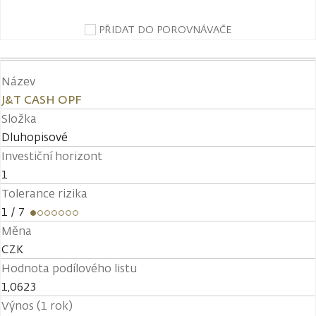
PŘIDAT DO POROVNÁVAČE
Název
J&T CASH OPF
Složka
Dluhopisové
Investiční horizont
1
Tolerance rizika
1
/ 7
Měna
CZK
Hodnota podílového listu
1,0623
Výnos (1 rok)