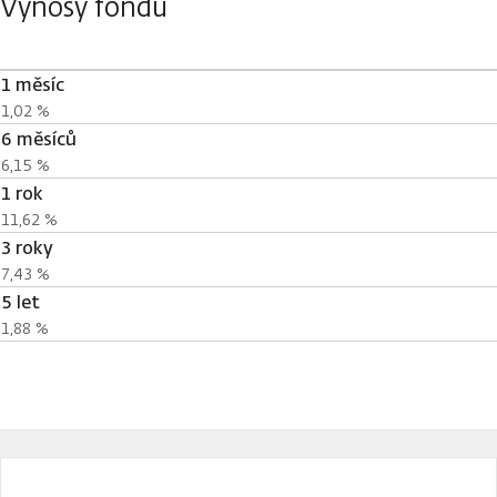
Výnosy fondu
1 měsíc
1,02 %
6 měsíců
6,15 %
1 rok
11,62 %
3 roky
7,43 %
5 let
1,88 %