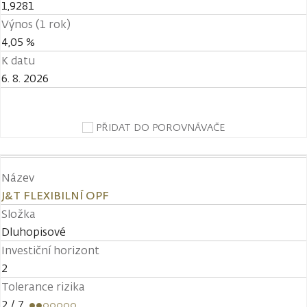
1,9281
Výnos (1 rok)
4,05 %
K datu
6. 8. 2026
PŘIDAT DO POROVNÁVAČE
Název
J&T FLEXIBILNÍ OPF
Složka
Dluhopisové
Investiční horizont
2
Tolerance rizika
2
/ 7