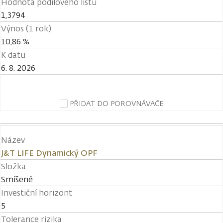
Hodnota podílového listu
1,3794
Výnos (1 rok)
10,86 %
K datu
6. 8. 2026
PŘIDAT DO POROVNÁVAČE
Název
J&T LIFE Dynamický OPF
Složka
Smíšené
Investiční horizont
5
Tolerance rizika