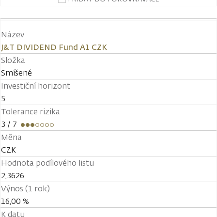
Název
J&T DIVIDEND Fund A1 CZK
Složka
Smíšené
Investiční horizont
5
Tolerance rizika
3
/ 7
Měna
CZK
Hodnota podílového listu
2,3626
Výnos (1 rok)
16,00 %
K datu