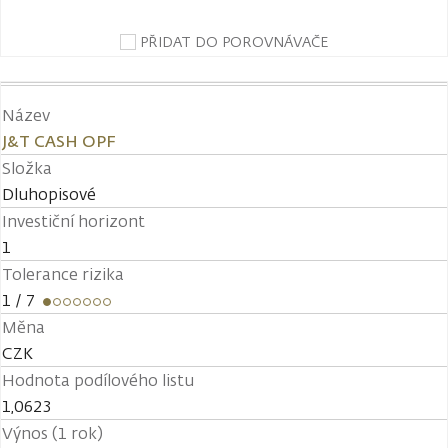
PŘIDAT DO POROVNÁVAČE
Název
J&T CASH OPF
Složka
Dluhopisové
Investiční horizont
1
Tolerance rizika
1
/ 7
Měna
CZK
Hodnota podílového listu
1,0623
Výnos (1 rok)