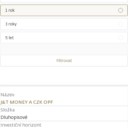
1 rok
3 roky
5 let
Filtrovat
Název
J&T MONEY A CZK OPF
Složka
Dluhopisové
Investiční horizont