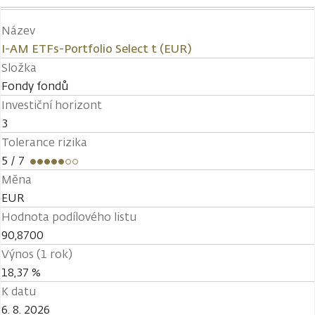
Název
I-AM ETFs-Portfolio Select t (EUR)
Složka
Fondy fondů
Investiční horizont
3
Tolerance rizika
5
/ 7
Měna
EUR
Hodnota podílového listu
90,8700
Výnos (1 rok)
18,37 %
K datu
6. 8. 2026