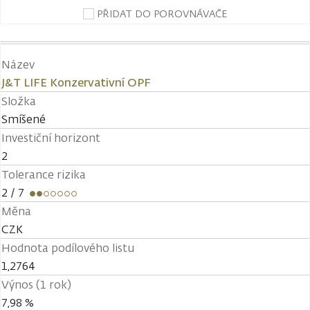
PŘIDAT DO POROVNÁVAČE
Název
J&T LIFE Konzervativní OPF
Složka
Smíšené
Investiční horizont
2
Tolerance rizika
2
/ 7
Měna
CZK
Hodnota podílového listu
1,2764
Výnos (1 rok)
7,98 %