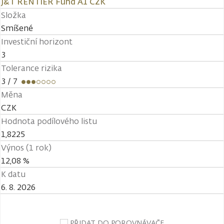
J&T RENTIER Fund A1 CZK
Složka
Smíšené
Investiční horizont
3
Tolerance rizika
3
/ 7
Měna
CZK
Hodnota podílového listu
1,8225
Výnos (1 rok)
12,08 %
K datu
6. 8. 2026
PŘIDAT DO POROVNÁVAČE