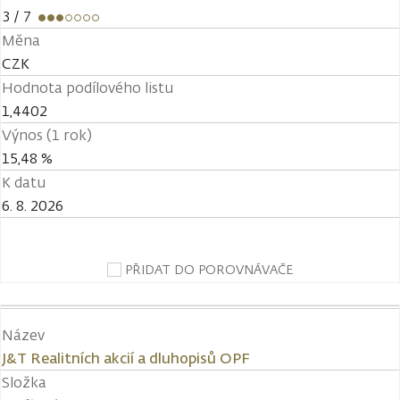
3
/ 7
Měna
CZK
Hodnota podílového listu
1,4402
Výnos (1 rok)
15,48 %
K datu
6. 8. 2026
PŘIDAT DO POROVNÁVAČE
Název
J&T Realitních akcií a dluhopisů OPF
Složka