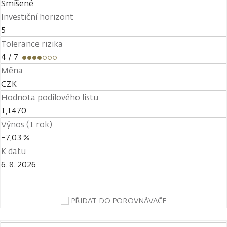
Smíšené
Investiční horizont
5
Tolerance rizika
4
/ 7
Měna
CZK
Hodnota podílového listu
1,1470
Výnos (1 rok)
-7,03 %
K datu
6. 8. 2026
PŘIDAT DO POROVNÁVAČE