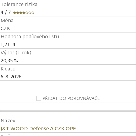
Tolerance rizika
4
/ 7
Měna
CZK
Hodnota podílového listu
1,2114
Výnos (1 rok)
20,35 %
K datu
6. 8. 2026
PŘIDAT DO POROVNÁVAČE
Název
J&T WOOD Defense A CZK OPF