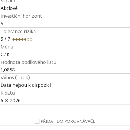
Složka
Akciové
Investiční horizont
5
Tolerance rizika
5
/ 7
Měna
CZK
Hodnota podílového listu
1,0858
Výnos (1 rok)
Data nejsou k dispozici
K datu
6. 8. 2026
PŘIDAT DO POROVNÁVAČE