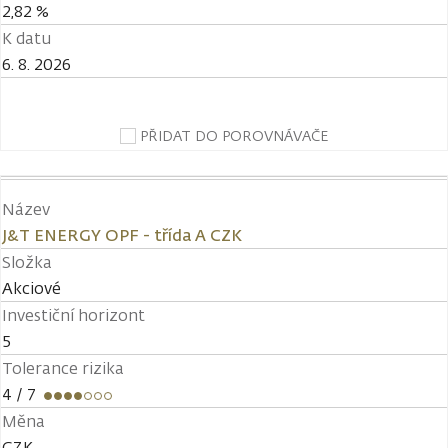
2,82 %
K datu
6. 8. 2026
PŘIDAT DO POROVNÁVAČE
Název
J&T ENERGY OPF - třída A CZK
Složka
Akciové
Investiční horizont
5
Tolerance rizika
4
/ 7
Měna
CZK