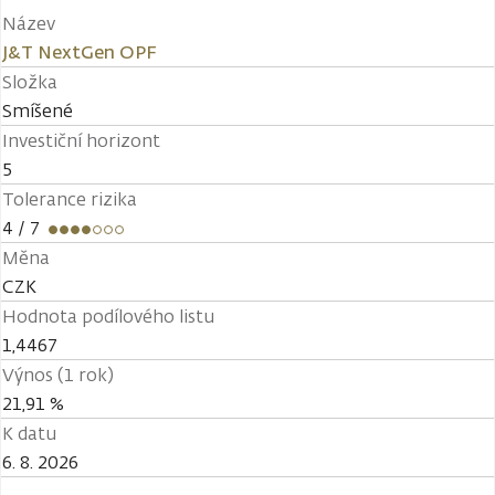
Název
J&T NextGen OPF
Složka
Smíšené
Investiční horizont
5
Tolerance rizika
4
/ 7
Měna
CZK
Hodnota podílového listu
1,4467
Výnos (1 rok)
21,91 %
K datu
6. 8. 2026