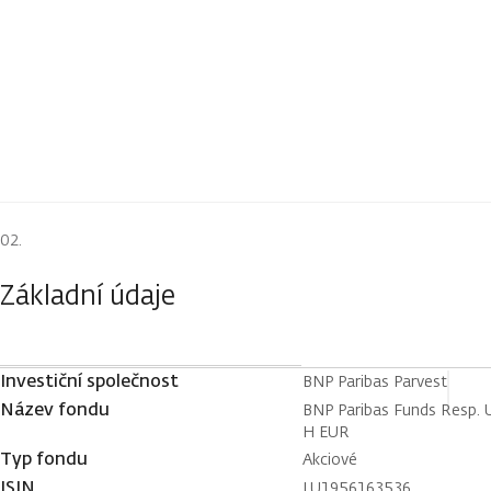
Základní údaje
Investiční společnost
BNP Paribas Parvest
Název fondu
BNP Paribas Funds Resp. U
H EUR
Typ fondu
Akciové
ISIN
LU1956163536