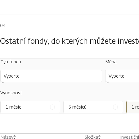
Ostatní fondy, do kterých můžete inves
Typ fondu
Měna
Vyberte
Vyberte
Výnosnost
1 měsíc
6 měsíců
1 r
Název
Složka
Investičn