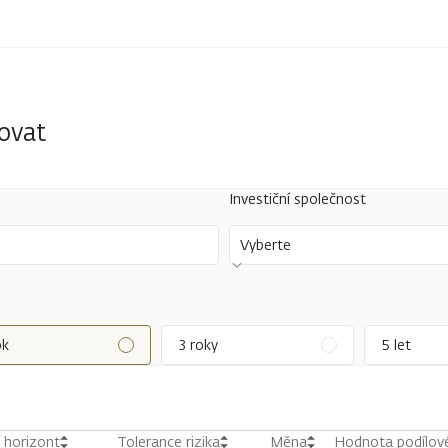
tovat
Investiční společnost
Vyberte
ok
3 roky
5 let
í horizont
Tolerance rizika
Měna
Hodnota podílové