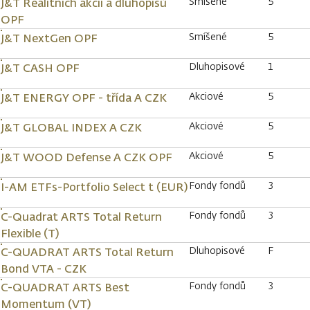
Smíšené
5
J&T Realitních akcií a dluhopisů
OPF
Smíšené
5
J&T NextGen OPF
Dluhopisové
1
J&T CASH OPF
Akciové
5
J&T ENERGY OPF - třída A CZK
Akciové
5
J&T GLOBAL INDEX A CZK
Akciové
5
J&T WOOD Defense A CZK OPF
Fondy fondů
3
I-AM ETFs-Portfolio Select t (EUR)
Fondy fondů
3
C-Quadrat ARTS Total Return
Flexible (T)
Dluhopisové
F
C-QUADRAT ARTS Total Return
Bond VTA - CZK
Fondy fondů
3
C-QUADRAT ARTS Best
Momentum (VT)