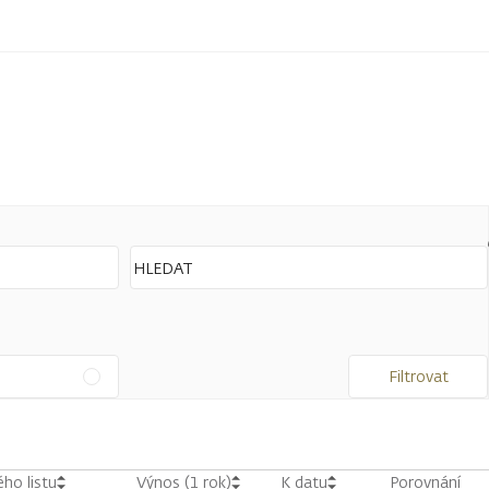
Filtrovat
ho listu
Výnos (1 rok)
K datu
Porovnání