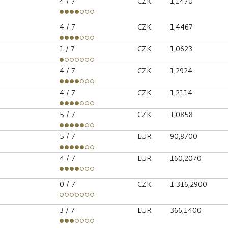
4
/ 7
CZK
1,1470
4
/ 7
CZK
1,4467
1
/ 7
CZK
1,0623
4
/ 7
CZK
1,2924
4
/ 7
CZK
1,2114
5
/ 7
CZK
1,0858
5
/ 7
EUR
90,8700
4
/ 7
EUR
160,2070
0
/ 7
CZK
1 316,2900
3
/ 7
EUR
366,1400