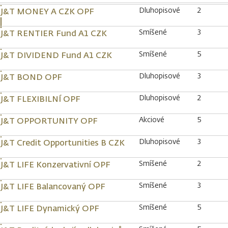
Dluhopisové
2
J&T MONEY A CZK OPF
Smíšené
3
J&T RENTIER Fund A1 CZK
Smíšené
5
J&T DIVIDEND Fund A1 CZK
Dluhopisové
3
J&T BOND OPF
Dluhopisové
2
J&T FLEXIBILNÍ OPF
Akciové
5
J&T OPPORTUNITY OPF
Dluhopisové
3
J&T Credit Opportunities B CZK
Smíšené
2
J&T LIFE Konzervativní OPF
Smíšené
3
J&T LIFE Balancovaný OPF
Smíšené
5
J&T LIFE Dynamický OPF