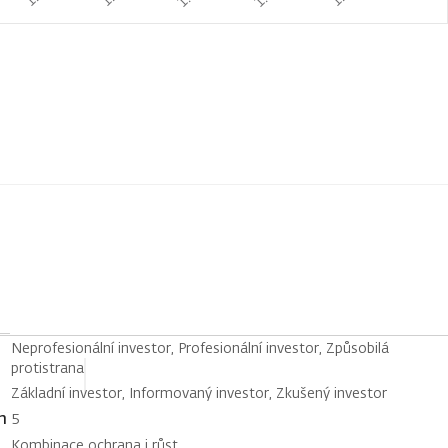
Neprofesionální investor, Profesionální investor, Způsobilá
protistrana
Základní investor, Informovaný investor, Zkušený investor
h
5
Kombinace ochrana i růst