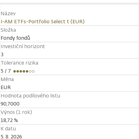
Název
I-AM ETFs-Portfolio Select t (EUR)
Složka
Fondy fondů
Investiční horizont
3
Tolerance rizika
5
/ 7
Měna
EUR
Hodnota podílového listu
90,7000
Výnos (1 rok)
18,72 %
K datu
5. 8. 2026