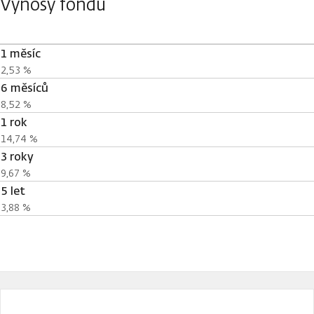
Výnosy fondu
1 měsíc
2,53 %
6 měsíců
8,52 %
1 rok
14,74 %
3 roky
9,67 %
5 let
3,88 %