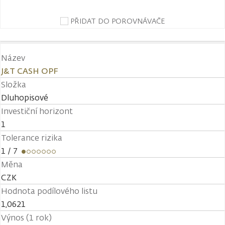
PŘIDAT DO POROVNÁVAČE
Název
J&T CASH OPF
Složka
Dluhopisové
Investiční horizont
1
Tolerance rizika
1
/ 7
Měna
CZK
Hodnota podílového listu
1,0621
Výnos (1 rok)