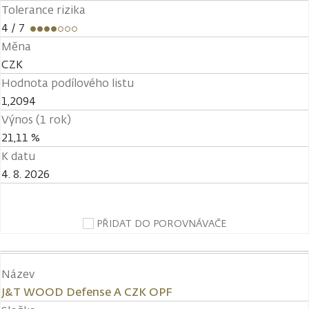
Tolerance rizika
4
/ 7
Měna
CZK
Hodnota podílového listu
1,2094
Výnos (1 rok)
21,11 %
K datu
4. 8. 2026
PŘIDAT DO POROVNÁVAČE
Název
J&T WOOD Defense A CZK OPF