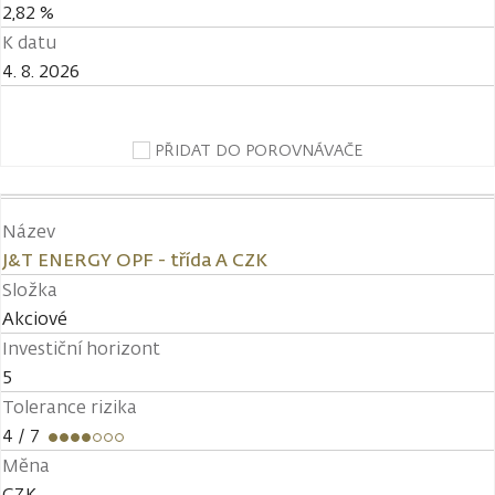
2,82 %
K datu
4. 8. 2026
PŘIDAT DO POROVNÁVAČE
Název
J&T ENERGY OPF - třída A CZK
Složka
Akciové
Investiční horizont
5
Tolerance rizika
4
/ 7
Měna
CZK