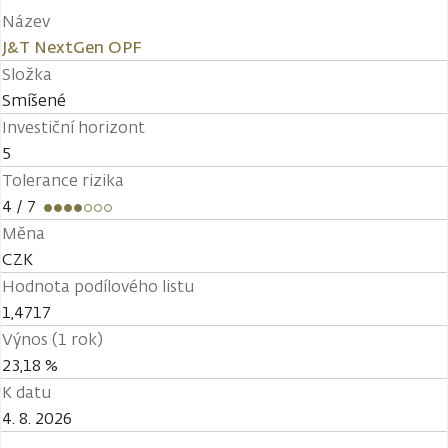
Název
J&T NextGen OPF
Složka
Smíšené
Investiční horizont
5
Tolerance rizika
4
/ 7
Měna
CZK
Hodnota podílového listu
1,4717
Výnos (1 rok)
23,18 %
K datu
4. 8. 2026