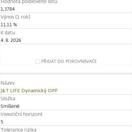
Hodnota podílového listu
1,3784
Výnos (1 rok)
11,11 %
K datu
4. 8. 2026
PŘIDAT DO POROVNÁVAČE
Název
J&T LIFE Dynamický OPF
Složka
Smíšené
Investiční horizont
5
Tolerance rizika