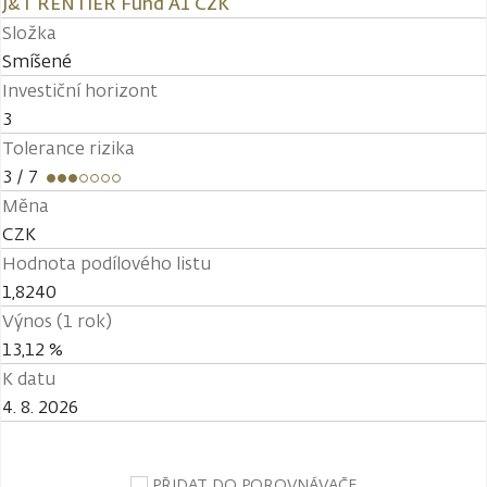
J&T RENTIER Fund A1 CZK
Složka
Smíšené
Investiční horizont
3
Tolerance rizika
3
/ 7
Měna
CZK
Hodnota podílového listu
1,8240
Výnos (1 rok)
13,12 %
K datu
4. 8. 2026
PŘIDAT DO POROVNÁVAČE