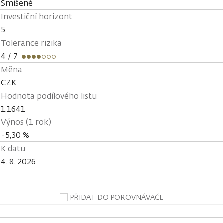
Smíšené
Investiční horizont
5
Tolerance rizika
4
/ 7
Měna
CZK
Hodnota podílového listu
1,1641
Výnos (1 rok)
-5,30 %
K datu
4. 8. 2026
PŘIDAT DO POROVNÁVAČE