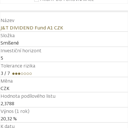
Název
J&T DIVIDEND Fund A1 CZK
Složka
Smíšené
Investiční horizont
5
Tolerance rizika
3
/ 7
Měna
CZK
Hodnota podílového listu
2,3788
Výnos (1 rok)
20,32 %
K datu