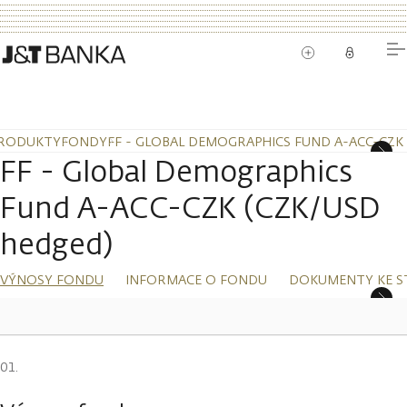
RODUKTY
FONDY
FF - GLOBAL DEMOGRAPHICS FUND A-ACC-CZK
FF - Global Demographics
Fund A-ACC-CZK (CZK/USD
hedged)
VÝNOSY FONDU
INFORMACE O FONDU
DOKUMENTY KE S