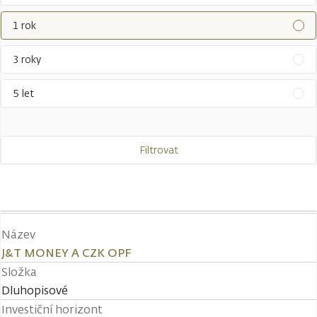
1 rok
3 roky
5 let
Filtrovat
Název
J&T MONEY A CZK OPF
Složka
Dluhopisové
Investiční horizont