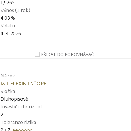
1,9265
Výnos (1 rok)
4,03 %
K datu
4. 8. 2026
PŘIDAT DO POROVNÁVAČE
Název
J&T FLEXIBILNÍ OPF
Složka
Dluhopisové
Investiční horizont
2
Tolerance rizika
2
/ 7