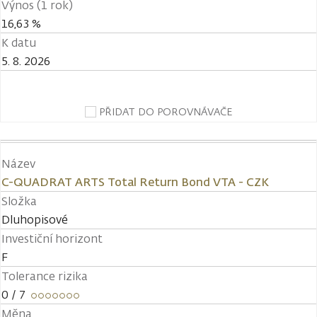
Výnos (1 rok)
16,63 %
K datu
5. 8. 2026
PŘIDAT DO POROVNÁVAČE
Název
C-QUADRAT ARTS Total Return Bond VTA - CZK
Složka
Dluhopisové
Investiční horizont
F
Tolerance rizika
0
/ 7
Měna