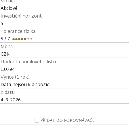
Složka
Akciové
Investiční horizont
5
Tolerance rizika
5
/ 7
Měna
CZK
Hodnota podílového listu
1,0794
Výnos (1 rok)
Data nejsou k dispozici
K datu
4. 8. 2026
PŘIDAT DO POROVNÁVAČE