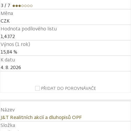
3
/ 7
Měna
CZK
Hodnota podílového listu
1,4372
Výnos (1 rok)
15,84 %
K datu
4. 8. 2026
PŘIDAT DO POROVNÁVAČE
Název
J&T Realitních akcií a dluhopisů OPF
Složka