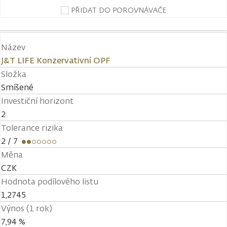
PŘIDAT DO POROVNÁVAČE
Název
J&T LIFE Konzervativní OPF
Složka
Smíšené
Investiční horizont
2
Tolerance rizika
2
/ 7
Měna
CZK
Hodnota podílového listu
1,2745
Výnos (1 rok)
7,94 %