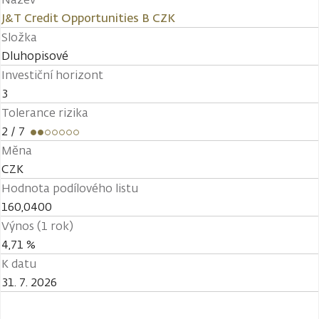
J&T Credit Opportunities B CZK
Složka
Dluhopisové
Investiční horizont
3
Tolerance rizika
2
/ 7
Měna
CZK
Hodnota podílového listu
160,0400
Výnos (1 rok)
4,71 %
K datu
31. 7. 2026