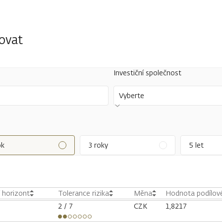
tovat
Investiční společnost
Vyberte
ok
3 roky
5 let
í horizont
Tolerance rizika
Měna
Hodnota podílové
2
/ 7
CZK
1,8217