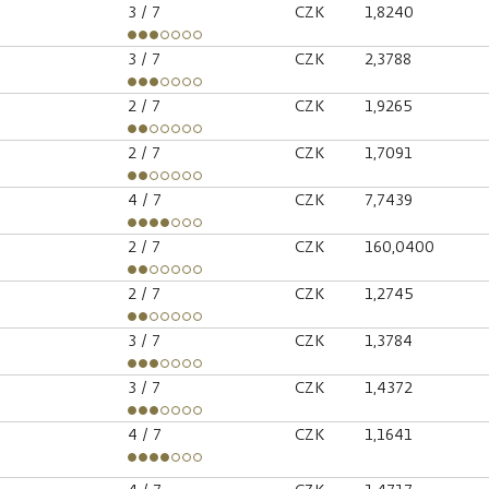
3
/ 7
CZK
1,8240
3
/ 7
CZK
2,3788
2
/ 7
CZK
1,9265
2
/ 7
CZK
1,7091
4
/ 7
CZK
7,7439
2
/ 7
CZK
160,0400
2
/ 7
CZK
1,2745
3
/ 7
CZK
1,3784
3
/ 7
CZK
1,4372
4
/ 7
CZK
1,1641