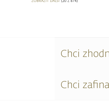
ZOBRAZIT DALŠÍ
(20 Z 874)
Chci zhodn
Chci zafin