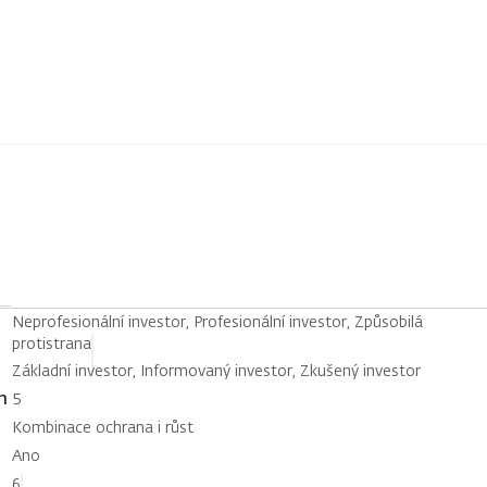
Neprofesionální investor, Profesionální investor, Způsobilá
protistrana
Základní investor, Informovaný investor, Zkušený investor
h
5
Kombinace ochrana i růst
Ano
6