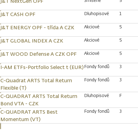
Smíšené
5
J&T NextGen OPF
Dluhopisové
1
J&T CASH OPF
Akciové
5
J&T ENERGY OPF - třída A CZK
Akciové
5
J&T GLOBAL INDEX A CZK
Akciové
5
J&T WOOD Defense A CZK OPF
Fondy fondů
3
I-AM ETFs-Portfolio Select t (EUR)
Fondy fondů
3
C-Quadrat ARTS Total Return
Flexible (T)
Dluhopisové
F
C-QUADRAT ARTS Total Return
Bond VTA - CZK
Fondy fondů
3
C-QUADRAT ARTS Best
Momentum (VT)