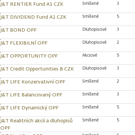
Smíšené
3
J&T RENTIER Fund A1 CZK
Smíšené
5
J&T DIVIDEND Fund A1 CZK
Dluhopisové
3
J&T BOND OPF
Dluhopisové
2
J&T FLEXIBILNÍ OPF
Akciové
5
J&T OPPORTUNITY OPF
Dluhopisové
3
J&T Credit Opportunities B CZK
Smíšené
2
J&T LIFE Konzervativní OPF
Smíšené
3
J&T LIFE Balancovaný OPF
Smíšené
5
J&T LIFE Dynamický OPF
Smíšené
5
J&T Realitních akcií a dluhopisů
OPF