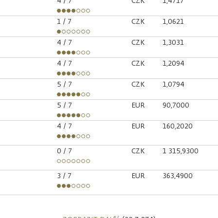
4
/ 7
CZK
1,4717
1
/ 7
CZK
1,0621
4
/ 7
CZK
1,3031
4
/ 7
CZK
1,2094
5
/ 7
CZK
1,0794
5
/ 7
EUR
90,7000
4
/ 7
EUR
160,2020
0
/ 7
CZK
1 315,9300
3
/ 7
EUR
363,4900