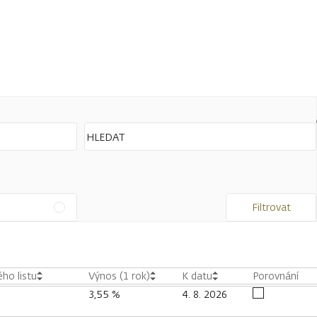
Filtrovat
ho listu
Výnos (1 rok)
K datu
Porovnání
3,55 %
4. 8. 2026