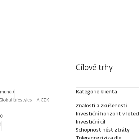
Cílové trhy
Kategorie klienta
Amundi)
Global Lifestyles - A CZK
Znalosti a zkušenosti
Investiční horizont v letec
70
Investiční cíl
K
Schopnost nést ztráty
Tolerance rizika dle