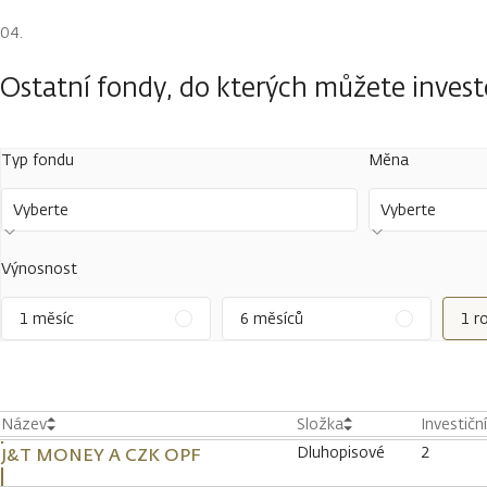
Ostatní fondy, do kterých můžete inves
Typ fondu
Měna
Vyberte
Vyberte
Výnosnost
1 měsíc
6 měsíců
1 r
Název
Složka
Investičn
Dluhopisové
2
J&T MONEY A CZK OPF