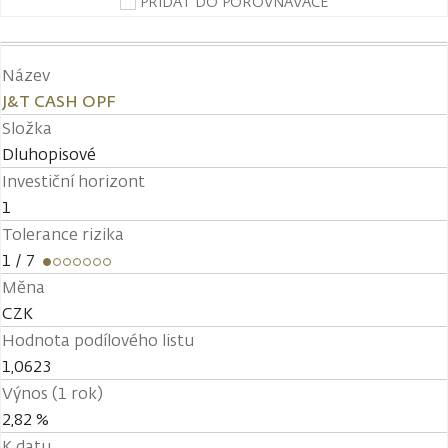
PŘIDAT DO POROVNÁVAČE
Název
J&T CASH OPF
Složka
Dluhopisové
Investiční horizont
1
Tolerance rizika
1
/ 7
Měna
CZK
Hodnota podílového listu
1,0623
Výnos (1 rok)
2,82 %
K datu