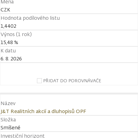
Měna
CZK
Hodnota podílového listu
1,4402
Výnos (1 rok)
15,48 %
K datu
6. 8. 2026
PŘIDAT DO POROVNÁVAČE
Název
J&T Realitních akcií a dluhopisů OPF
Složka
Smíšené
Investiční horizont