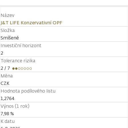
Název
J&T LIFE Konzervativní OPF
Složka
Smíšené
Investiční horizont
2
Tolerance rizika
2
/ 7
Měna
CZK
Hodnota podílového listu
1,2764
Výnos (1 rok)
7,98 %
K datu