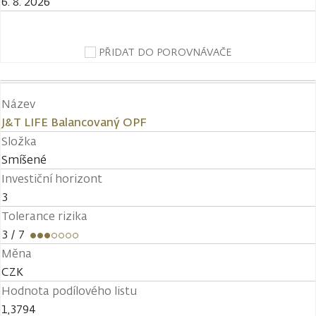
6. 8. 2026
PŘIDAT DO POROVNÁVAČE
Název
J&T LIFE Balancovaný OPF
Složka
Smíšené
Investiční horizont
3
Tolerance rizika
3
/ 7
Měna
CZK
Hodnota podílového listu
1,3794