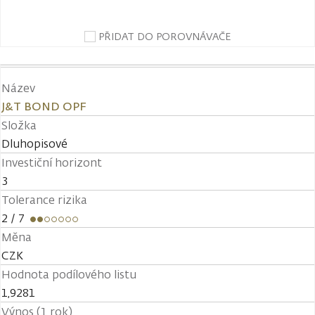
PŘIDAT DO POROVNÁVAČE
Název
J&T BOND OPF
Složka
Dluhopisové
Investiční horizont
3
Tolerance rizika
2
/ 7
Měna
CZK
Hodnota podílového listu
1,9281
Výnos (1 rok)