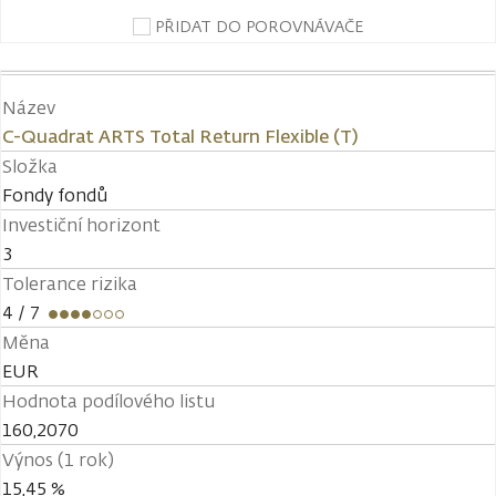
PŘIDAT DO POROVNÁVAČE
Název
C-Quadrat ARTS Total Return Flexible (T)
Složka
Fondy fondů
Investiční horizont
3
Tolerance rizika
4
/ 7
Měna
EUR
Hodnota podílového listu
160,2070
Výnos (1 rok)
15,45 %