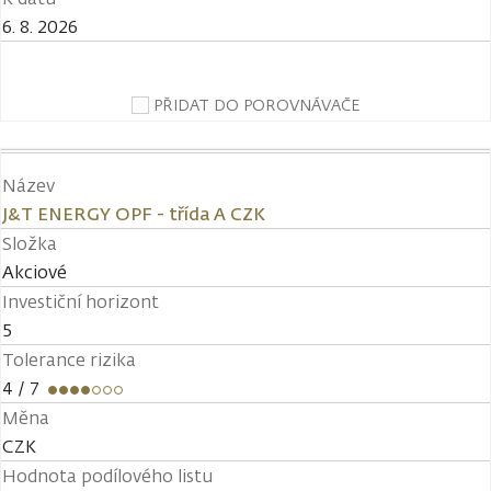
6. 8. 2026
PŘIDAT DO POROVNÁVAČE
Název
J&T ENERGY OPF - třída A CZK
Složka
Akciové
Investiční horizont
5
Tolerance rizika
4
/ 7
Měna
CZK
Hodnota podílového listu