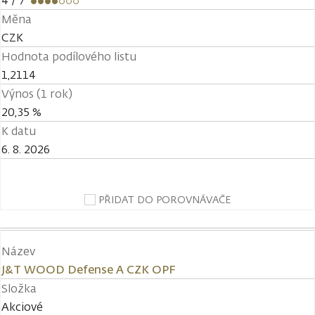
4
/ 7
Měna
CZK
Hodnota podílového listu
1,2114
Výnos (1 rok)
20,35 %
K datu
6. 8. 2026
PŘIDAT DO POROVNÁVAČE
Název
J&T WOOD Defense A CZK OPF
Složka
Akciové