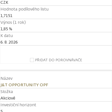
CZK
Hodnota podílového listu
1,7151
Výnos (1 rok)
1,85 %
K datu
6. 8. 2026
PŘIDAT DO POROVNÁVAČE
Název
J&T OPPORTUNITY OPF
Složka
Akciové
Investiční horizont
5