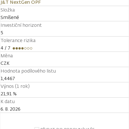
J&T NextGen OPF
Složka
Smíšené
Investiční horizont
5
Tolerance rizika
4
/ 7
Měna
CZK
Hodnota podílového listu
1,4467
Výnos (1 rok)
21,91 %
K datu
6. 8. 2026