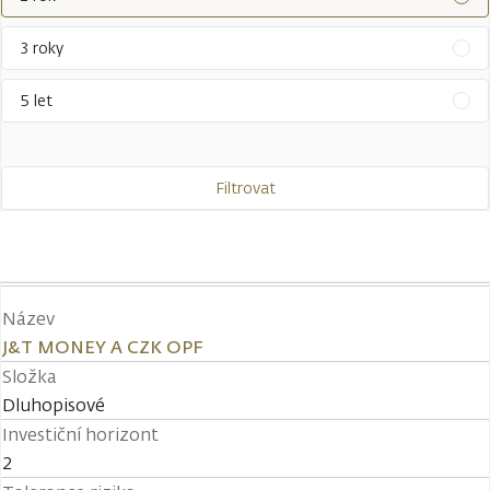
3 roky
5 let
Filtrovat
Název
J&T MONEY A CZK OPF
Složka
Dluhopisové
Investiční horizont
2