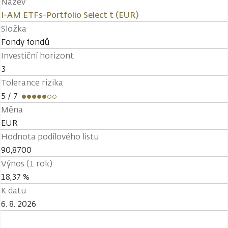
Název
I-AM ETFs-Portfolio Select t (EUR)
Složka
Fondy fondů
Investiční horizont
3
Tolerance rizika
5
/ 7
Měna
EUR
Hodnota podílového listu
90,8700
Výnos (1 rok)
18,37 %
K datu
6. 8. 2026