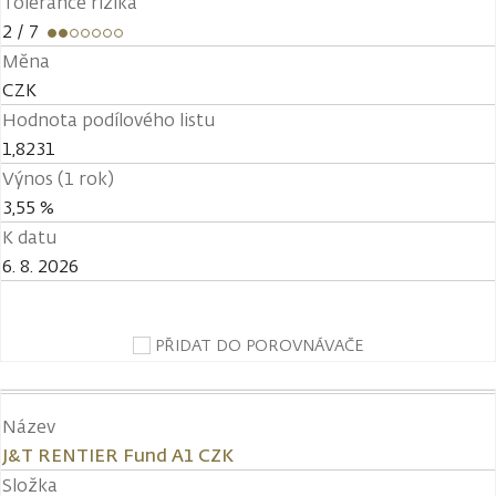
Tolerance rizika
2
/ 7
Měna
CZK
Hodnota podílového listu
1,8231
Výnos (1 rok)
3,55 %
K datu
6. 8. 2026
PŘIDAT DO POROVNÁVAČE
Název
J&T RENTIER Fund A1 CZK
Složka