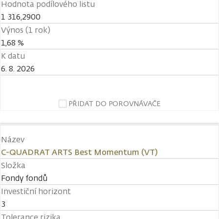
Hodnota podílového listu
1 316,2900
Výnos (1 rok)
1,68 %
K datu
6. 8. 2026
PŘIDAT DO POROVNÁVAČE
Název
C-QUADRAT ARTS Best Momentum (VT)
Složka
Fondy fondů
Investiční horizont
3
Tolerance rizika