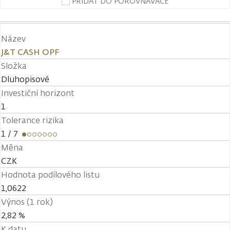
PŘIDAT DO POROVNÁVAČE
Název
J&T CASH OPF
Složka
Dluhopisové
Investiční horizont
1
Tolerance rizika
1
/ 7
Měna
CZK
Hodnota podílového listu
1,0622
Výnos (1 rok)
2,82 %
K datu