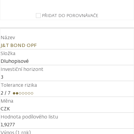
PŘIDAT DO POROVNÁVAČE
Název
J&T BOND OPF
Složka
Dluhopisové
Investiční horizont
3
Tolerance rizika
2
/ 7
Měna
CZK
Hodnota podílového listu
1,9277
Výnos (1 rok)