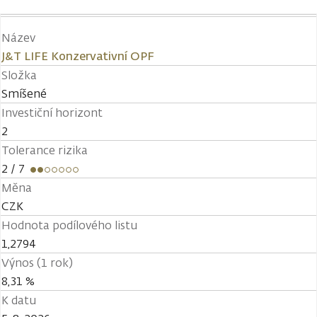
Název
J&T LIFE Konzervativní OPF
Složka
Smíšené
Investiční horizont
2
Tolerance rizika
2
/ 7
Měna
CZK
Hodnota podílového listu
1,2794
Výnos (1 rok)
8,31 %
K datu