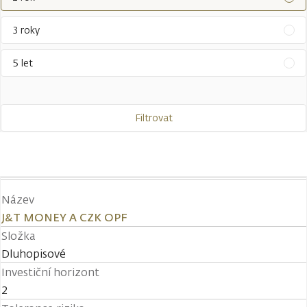
3 roky
5 let
Filtrovat
Název
J&T MONEY A CZK OPF
Složka
Dluhopisové
Investiční horizont
2