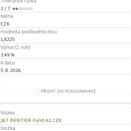
Tolerance rizika
2
/ 7
Měna
CZK
Hodnota podílového listu
1,8225
Výnos (1 rok)
3,49 %
K datu
5. 8. 2026
PŘIDAT DO POROVNÁVAČE
Název
J&T RENTIER Fund A1 CZK
Složka