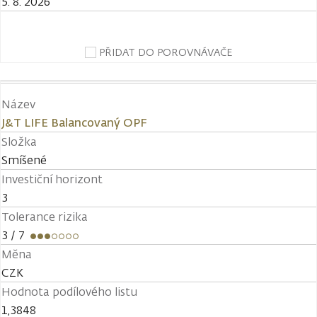
5. 8. 2026
PŘIDAT DO POROVNÁVAČE
Název
J&T LIFE Balancovaný OPF
Složka
Smíšené
Investiční horizont
3
Tolerance rizika
3
/ 7
Měna
CZK
Hodnota podílového listu
1,3848