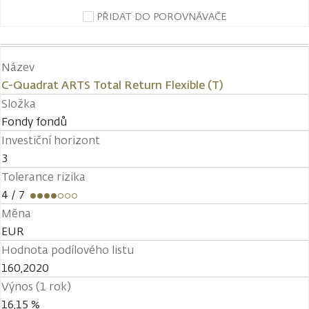
PŘIDAT DO POROVNÁVAČE
Název
C-Quadrat ARTS Total Return Flexible (T)
Složka
Fondy fondů
Investiční horizont
3
Tolerance rizika
4
/ 7
Měna
EUR
Hodnota podílového listu
160,2020
Výnos (1 rok)
16,15 %