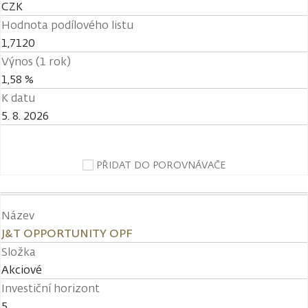
CZK
Hodnota podílového listu
1,7120
Výnos (1 rok)
1,58 %
K datu
5. 8. 2026
PŘIDAT DO POROVNÁVAČE
Název
J&T OPPORTUNITY OPF
Složka
Akciové
Investiční horizont
5