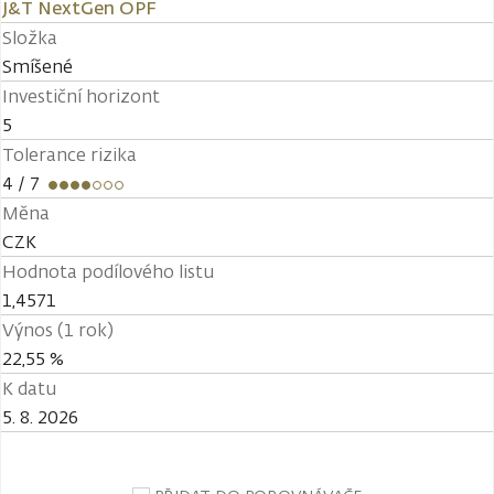
J&T NextGen OPF
Složka
Smíšené
Investiční horizont
5
Tolerance rizika
4
/ 7
Měna
CZK
Hodnota podílového listu
1,4571
Výnos (1 rok)
22,55 %
K datu
5. 8. 2026