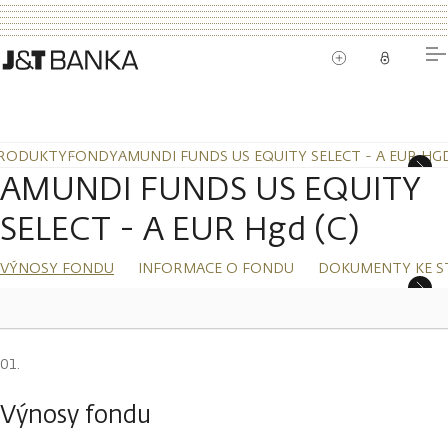
RODUKTY
FONDY
AMUNDI FUNDS US EQUITY SELECT - A EUR HGD
AMUNDI FUNDS US EQUITY
SELECT - A EUR Hgd (C)
VÝNOSY FONDU
INFORMACE O FONDU
DOKUMENTY KE S
Výnosy fondu