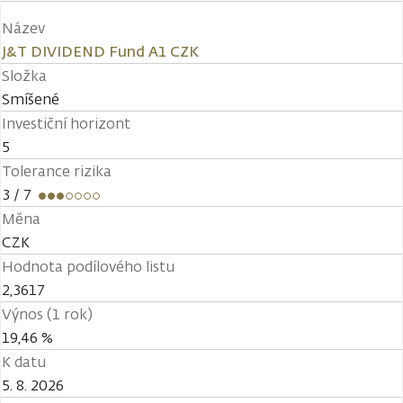
Název
J&T DIVIDEND Fund A1 CZK
Složka
Smíšené
Investiční horizont
5
Tolerance rizika
3
/ 7
Měna
CZK
Hodnota podílového listu
2,3617
Výnos (1 rok)
19,46 %
K datu
5. 8. 2026