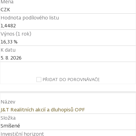
Měna
CZK
Hodnota podílového listu
1,4482
Výnos (1 rok)
16,33 %
K datu
5. 8. 2026
PŘIDAT DO POROVNÁVAČE
Název
J&T Realitních akcií a dluhopisů OPF
Složka
Smíšené
Investiční horizont