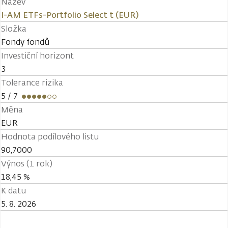
Název
I-AM ETFs-Portfolio Select t (EUR)
Složka
Fondy fondů
Investiční horizont
3
Tolerance rizika
5
/ 7
Měna
EUR
Hodnota podílového listu
90,7000
Výnos (1 rok)
18,45 %
K datu
5. 8. 2026