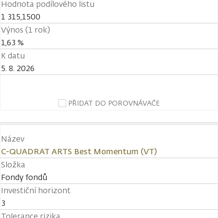
Hodnota podílového listu
1 315,1500
Výnos (1 rok)
1,63 %
K datu
5. 8. 2026
PŘIDAT DO POROVNÁVAČE
Název
C-QUADRAT ARTS Best Momentum (VT)
Složka
Fondy fondů
Investiční horizont
3
Tolerance rizika