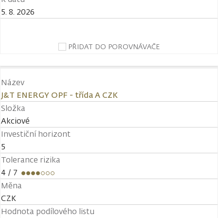
5. 8. 2026
PŘIDAT DO POROVNÁVAČE
Název
J&T ENERGY OPF - třída A CZK
Složka
Akciové
Investiční horizont
5
Tolerance rizika
4
/ 7
Měna
CZK
Hodnota podílového listu