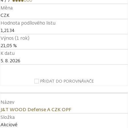
4
/ 7
Měna
CZK
Hodnota podílového listu
1,2134
Výnos (1 rok)
21,05 %
K datu
5. 8. 2026
PŘIDAT DO POROVNÁVAČE
Název
J&T WOOD Defense A CZK OPF
Složka
Akciové