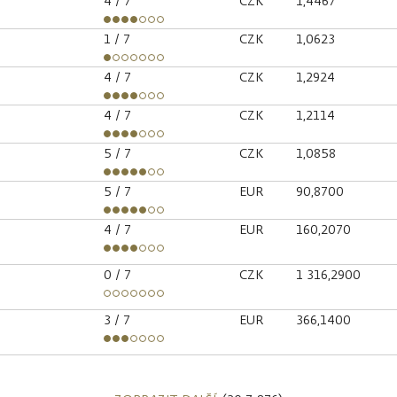
4
/ 7
CZK
1,4467
1
/ 7
CZK
1,0623
4
/ 7
CZK
1,2924
4
/ 7
CZK
1,2114
5
/ 7
CZK
1,0858
5
/ 7
EUR
90,8700
4
/ 7
EUR
160,2070
0
/ 7
CZK
1 316,2900
3
/ 7
EUR
366,1400