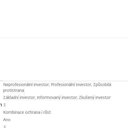
Neprofesionální investor, Profesionální investor, Způsobilá
protistrana
Základní investor, Informovaný investor, Zkušený investor
h
3
Kombinace ochrana i růst
Ano
3