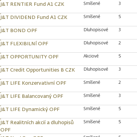
Smíšené
3
J&T RENTIER Fund A1 CZK
Smíšené
5
J&T DIVIDEND Fund A1 CZK
Dluhopisové
3
J&T BOND OPF
Dluhopisové
2
J&T FLEXIBILNÍ OPF
Akciové
5
J&T OPPORTUNITY OPF
Dluhopisové
3
J&T Credit Opportunities B CZK
Smíšené
2
J&T LIFE Konzervativní OPF
Smíšené
3
J&T LIFE Balancovaný OPF
Smíšené
5
J&T LIFE Dynamický OPF
Smíšené
5
J&T Realitních akcií a dluhopisů
OPF