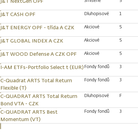
Smíšené
5
J&T NextGen OPF
Dluhopisové
1
J&T CASH OPF
Akciové
5
J&T ENERGY OPF - třída A CZK
Akciové
5
J&T GLOBAL INDEX A CZK
Akciové
5
J&T WOOD Defense A CZK OPF
Fondy fondů
3
I-AM ETFs-Portfolio Select t (EUR)
Fondy fondů
3
C-Quadrat ARTS Total Return
Flexible (T)
Dluhopisové
F
C-QUADRAT ARTS Total Return
Bond VTA - CZK
Fondy fondů
3
C-QUADRAT ARTS Best
Momentum (VT)