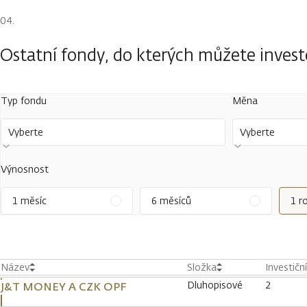
Ostatní fondy, do kterých můžete inves
Typ fondu
Měna
Vyberte
Vyberte
Výnosnost
1 měsíc
6 měsíců
1 r
Název
Složka
Investičn
Dluhopisové
2
J&T MONEY A CZK OPF