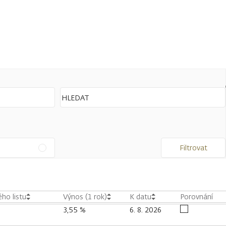
Filtrovat
ho listu
Výnos (1 rok)
K datu
Porovnání
3,55 %
6. 8. 2026