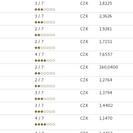
3
/ 7
CZK
1,8225
3
/ 7
CZK
2,3626
2
/ 7
CZK
1,9281
2
/ 7
CZK
1,7151
4
/ 7
CZK
7,6557
2
/ 7
CZK
160,0400
2
/ 7
CZK
1,2764
3
/ 7
CZK
1,3794
3
/ 7
CZK
1,4402
4
/ 7
CZK
1,1470