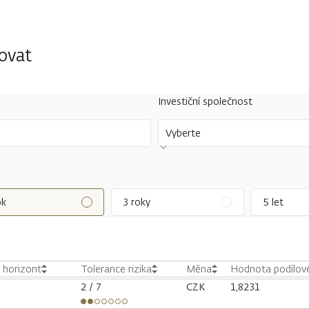
tovat
Investiční společnost
Vyberte
ok
3 roky
5 let
í horizont
Tolerance rizika
Měna
Hodnota podílové
2
/ 7
CZK
1,8231