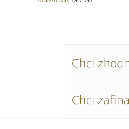
ZOBRAZIT DALŠÍ
(20 Z 876)
Chci zhodn
Chci zafin