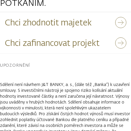
POTKÁNÍM.
Chci zhodnotit majetek
Chci zafinancovat projekt
UPOZORNĚNÍ
Sdělení není návrhem J&T BANKY, a. s., (dále též „Banka“) k uzavření
smlouvy. S investičními nástroji je spojeno riziko kolísání aktuální
hodnoty investované částky a není zaručena její návratnost. Výnosy
jsou uváděny v hrubých hodnotách. Sdělení obsahuje informace o
výkonnosti v minulosti, která není spolehlivým ukazatelem
budoucích výsledků. Pro získání čistých hodnot výnosů musí investor
zohlednit poplatky účtované Bankou dle platného ceníku a případné
zdanění, které závisí na osobních poměrech investora a může se