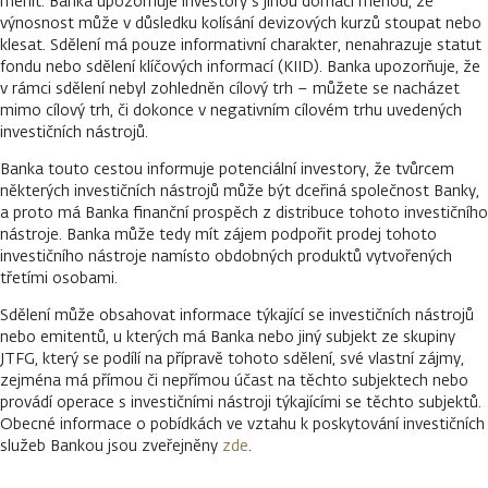
měnit. Banka upozorňuje investory s jinou domácí měnou, že
výnosnost může v důsledku kolísání devizových kurzů stoupat nebo
klesat. Sdělení má pouze informativní charakter, nenahrazuje statut
fondu nebo sdělení klíčových informací (KIID). Banka upozorňuje, že
v rámci sdělení nebyl zohledněn cílový trh – můžete se nacházet
mimo cílový trh, či dokonce v negativním cílovém trhu uvedených
investičních nástrojů.
Banka touto cestou informuje potenciální investory, že tvůrcem
některých investičních nástrojů může být dceřiná společnost Banky,
a proto má Banka finanční prospěch z distribuce tohoto investičního
nástroje. Banka může tedy mít zájem podpořit prodej tohoto
investičního nástroje namísto obdobných produktů vytvořených
třetími osobami.
Sdělení může obsahovat informace týkající se investičních nástrojů
nebo emitentů, u kterých má Banka nebo jiný subjekt ze skupiny
JTFG, který se podílí na přípravě tohoto sdělení, své vlastní zájmy,
zejména má přímou či nepřímou účast na těchto subjektech nebo
provádí operace s investičními nástroji týkajícími se těchto subjektů.
Obecné informace o pobídkách ve vztahu k poskytování investičních
služeb Bankou jsou zveřejněny
zde
.