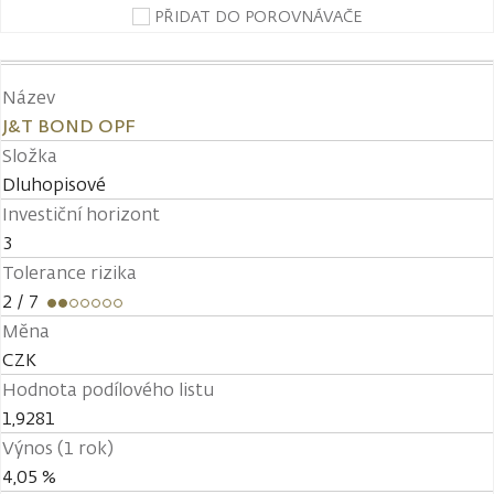
PŘIDAT DO POROVNÁVAČE
Název
J&T BOND OPF
Složka
Dluhopisové
Investiční horizont
3
Tolerance rizika
2
/ 7
Měna
CZK
Hodnota podílového listu
1,9281
Výnos (1 rok)
4,05 %