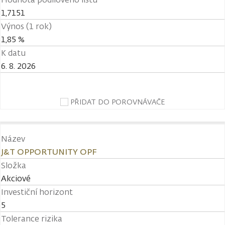
1,7151
Výnos (1 rok)
1,85 %
K datu
6. 8. 2026
PŘIDAT DO POROVNÁVAČE
Název
J&T OPPORTUNITY OPF
Složka
Akciové
Investiční horizont
5
Tolerance rizika