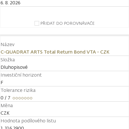
6. 8. 2026
PŘIDAT DO POROVNÁVAČE
Název
C-QUADRAT ARTS Total Return Bond VTA - CZK
Složka
Dluhopisové
Investiční horizont
F
Tolerance rizika
0
/ 7
Měna
CZK
Hodnota podílového listu
1 316,2900