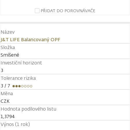
PŘIDAT DO POROVNÁVAČE
Název
J&T LIFE Balancovaný OPF
Složka
Smíšené
Investiční horizont
3
Tolerance rizika
3
/ 7
Měna
CZK
Hodnota podílového listu
1,3794
Výnos (1 rok)