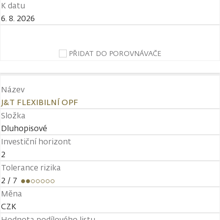
K datu
6. 8. 2026
PŘIDAT DO POROVNÁVAČE
Název
J&T FLEXIBILNÍ OPF
Složka
Dluhopisové
Investiční horizont
2
Tolerance rizika
2
/ 7
Měna
CZK
Hodnota podílového listu