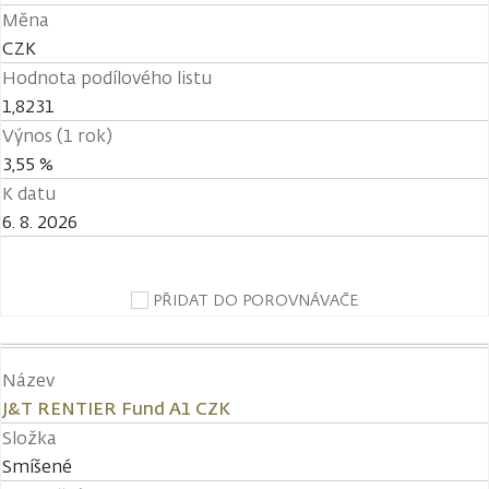
Měna
CZK
Hodnota podílového listu
1,8231
Výnos (1 rok)
3,55 %
K datu
6. 8. 2026
PŘIDAT DO POROVNÁVAČE
Název
J&T RENTIER Fund A1 CZK
Složka
Smíšené