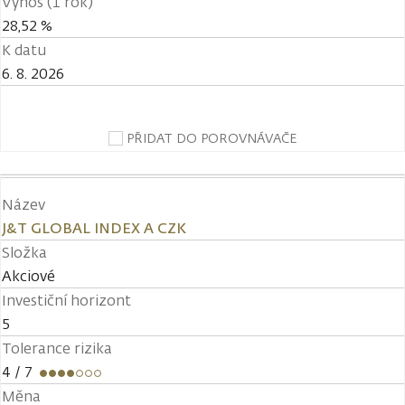
Výnos (1 rok)
28,52 %
K datu
6. 8. 2026
PŘIDAT DO POROVNÁVAČE
Název
J&T GLOBAL INDEX A CZK
Složka
Akciové
Investiční horizont
5
Tolerance rizika
4
/ 7
Měna