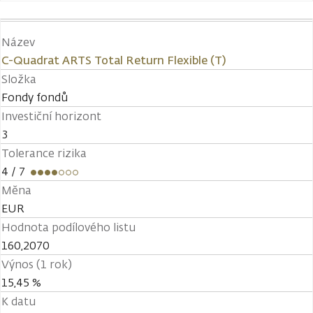
Název
C-Quadrat ARTS Total Return Flexible (T)
Složka
Fondy fondů
Investiční horizont
3
Tolerance rizika
4
/ 7
Měna
EUR
Hodnota podílového listu
160,2070
Výnos (1 rok)
15,45 %
K datu