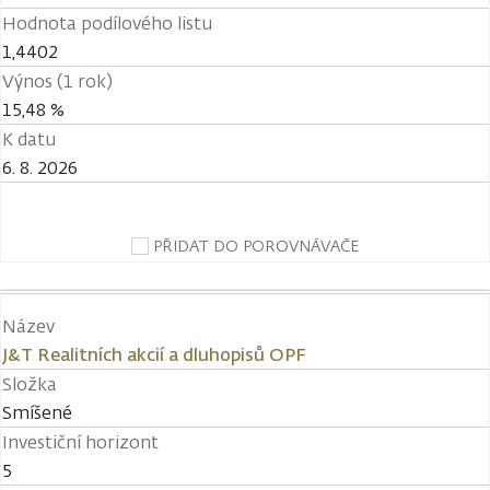
Hodnota podílového listu
1,4402
Výnos (1 rok)
15,48 %
K datu
6. 8. 2026
PŘIDAT DO POROVNÁVAČE
Název
J&T Realitních akcií a dluhopisů OPF
Složka
Smíšené
Investiční horizont
5