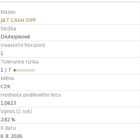
Název
J&T CASH OPF
Složka
Dluhopisové
Investiční horizont
1
Tolerance rizika
1
/ 7
Měna
CZK
Hodnota podílového listu
1,0623
Výnos (1 rok)
2,82 %
K datu
6. 8. 2026