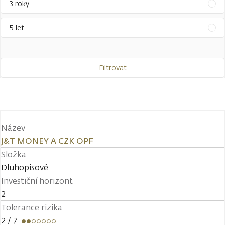
3 roky
5 let
Filtrovat
Název
J&T MONEY A CZK OPF
Složka
Dluhopisové
Investiční horizont
2
Tolerance rizika
2
/ 7