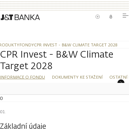
RODUKTY
FONDY
CPR INVEST - B&W CLIMATE TARGET 2028
CPR Invest - B&W Climate
Target 2028
INFORMACE O FONDU
DOKUMENTY KE STAŽENÍ
OSTATNÍ
0
Základní údaje