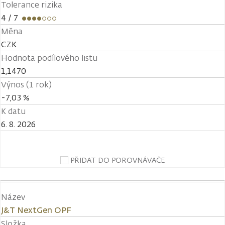
Tolerance rizika
4
/ 7
Měna
CZK
Hodnota podílového listu
1,1470
Výnos (1 rok)
-7,03 %
K datu
6. 8. 2026
PŘIDAT DO POROVNÁVAČE
Název
J&T NextGen OPF
Složka