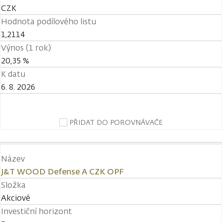
CZK
Hodnota podílového listu
1,2114
Výnos (1 rok)
20,35 %
K datu
6. 8. 2026
PŘIDAT DO POROVNÁVAČE
Název
J&T WOOD Defense A CZK OPF
Složka
Akciové
Investiční horizont