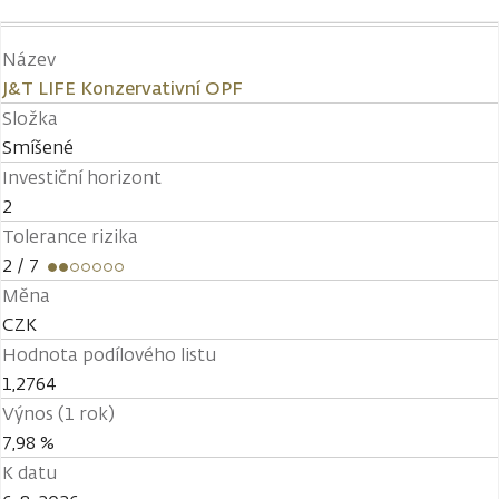
Název
J&T LIFE Konzervativní OPF
Složka
Smíšené
Investiční horizont
2
Tolerance rizika
2
/ 7
Měna
CZK
Hodnota podílového listu
1,2764
Výnos (1 rok)
7,98 %
K datu