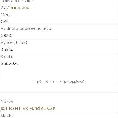
Tolerance rizika
2
/ 7
Měna
CZK
Hodnota podílového listu
1,8231
Výnos (1 rok)
3,55 %
K datu
6. 8. 2026
PŘIDAT DO POROVNÁVAČE
Název
J&T RENTIER Fund A1 CZK
Složka