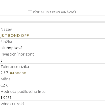
PŘIDAT DO POROVNÁVAČE
Název
J&T BOND OPF
Složka
Dluhopisové
Investiční horizont
3
Tolerance rizika
2
/ 7
Měna
CZK
Hodnota podílového listu
1,9281
Výnos (1 rok)