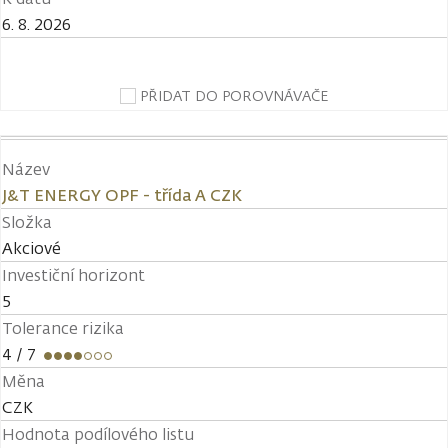
6. 8. 2026
PŘIDAT DO POROVNÁVAČE
Název
J&T ENERGY OPF - třída A CZK
Složka
Akciové
Investiční horizont
5
Tolerance rizika
4
/ 7
Měna
CZK
Hodnota podílového listu