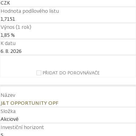
CZK
Hodnota podílového listu
1,7151
Výnos (1 rok)
1,85 %
K datu
6. 8. 2026
PŘIDAT DO POROVNÁVAČE
Název
J&T OPPORTUNITY OPF
Složka
Akciové
Investiční horizont
5