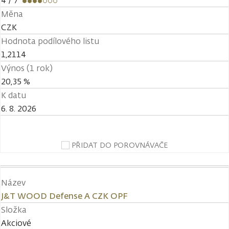
4
/ 7
Měna
CZK
Hodnota podílového listu
1,2114
Výnos (1 rok)
20,35 %
K datu
6. 8. 2026
PŘIDAT DO POROVNÁVAČE
Název
J&T WOOD Defense A CZK OPF
Složka
Akciové