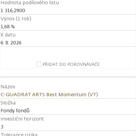
Hodnota podílového listu
1 316,2900
Výnos (1 rok)
1,68 %
K datu
6. 8. 2026
PŘIDAT DO POROVNÁVAČE
Název
C-QUADRAT ARTS Best Momentum (VT)
Složka
Fondy fondů
Investiční horizont
3
Tolerance rizika