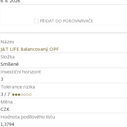
6. 8. 2026
PŘIDAT DO POROVNÁVAČE
Název
J&T LIFE Balancovaný OPF
Složka
Smíšené
Investiční horizont
3
Tolerance rizika
3
/ 7
Měna
CZK
Hodnota podílového listu
1,3794