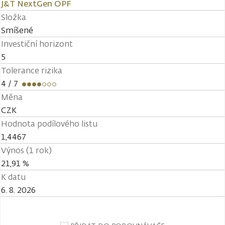
J&T NextGen OPF
Složka
Smíšené
Investiční horizont
5
Tolerance rizika
4
/ 7
Měna
CZK
Hodnota podílového listu
1,4467
Výnos (1 rok)
21,91 %
K datu
6. 8. 2026