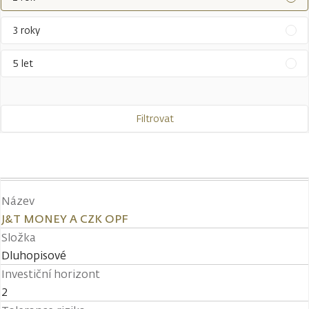
3 roky
5 let
Filtrovat
Název
J&T MONEY A CZK OPF
Složka
Dluhopisové
Investiční horizont
2