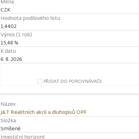
Měna
CZK
Hodnota podílového listu
1,4402
Výnos (1 rok)
15,48 %
K datu
6. 8. 2026
PŘIDAT DO POROVNÁVAČE
Název
J&T Realitních akcií a dluhopisů OPF
Složka
Smíšené
Investiční horizont