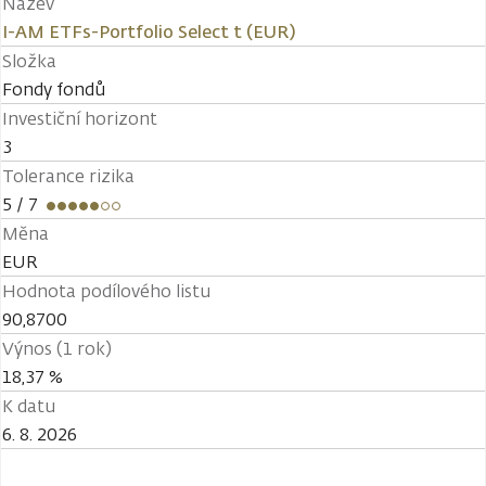
Název
I-AM ETFs-Portfolio Select t (EUR)
Složka
Fondy fondů
Investiční horizont
3
Tolerance rizika
5
/ 7
Měna
EUR
Hodnota podílového listu
90,8700
Výnos (1 rok)
18,37 %
K datu
6. 8. 2026