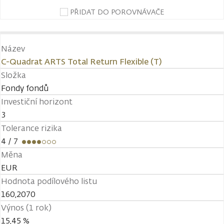
PŘIDAT DO POROVNÁVAČE
Název
C-Quadrat ARTS Total Return Flexible (T)
Složka
Fondy fondů
Investiční horizont
3
Tolerance rizika
4
/ 7
Měna
EUR
Hodnota podílového listu
160,2070
Výnos (1 rok)
15,45 %