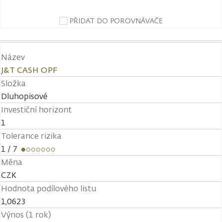
PŘIDAT DO POROVNÁVAČE
Název
J&T CASH OPF
Složka
Dluhopisové
Investiční horizont
1
Tolerance rizika
1
/ 7
Měna
CZK
Hodnota podílového listu
1,0623
Výnos (1 rok)