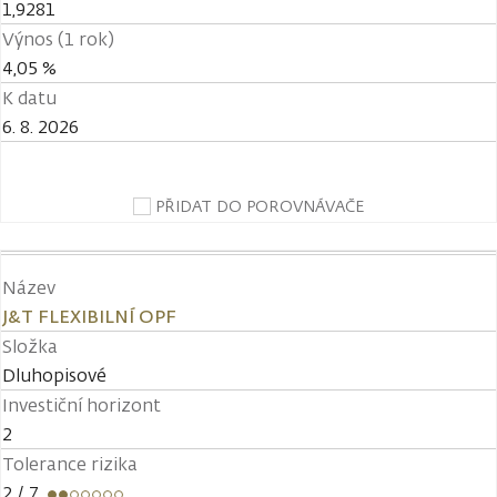
1,9281
Výnos (1 rok)
4,05 %
K datu
6. 8. 2026
PŘIDAT DO POROVNÁVAČE
Název
J&T FLEXIBILNÍ OPF
Složka
Dluhopisové
Investiční horizont
2
Tolerance rizika
2
/ 7