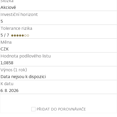
Složka
Akciové
Investiční horizont
5
Tolerance rizika
5
/ 7
Měna
CZK
Hodnota podílového listu
1,0858
Výnos (1 rok)
Data nejsou k dispozici
K datu
6. 8. 2026
PŘIDAT DO POROVNÁVAČE