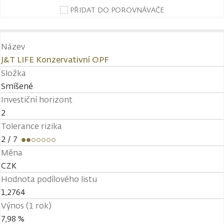
PŘIDAT DO POROVNÁVAČE
Název
J&T LIFE Konzervativní OPF
Složka
Smíšené
Investiční horizont
2
Tolerance rizika
2
/ 7
Měna
CZK
Hodnota podílového listu
1,2764
Výnos (1 rok)
7,98 %