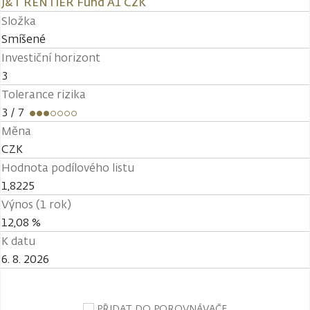
J&T RENTIER Fund A1 CZK
Složka
Smíšené
Investiční horizont
3
Tolerance rizika
3
/ 7
Měna
CZK
Hodnota podílového listu
1,8225
Výnos (1 rok)
12,08 %
K datu
6. 8. 2026
PŘIDAT DO POROVNÁVAČE