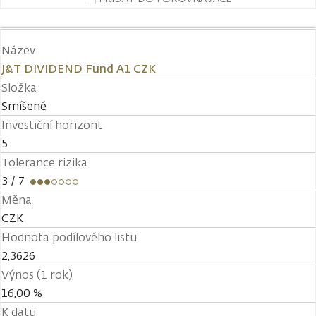
Název
J&T DIVIDEND Fund A1 CZK
Složka
Smíšené
Investiční horizont
5
Tolerance rizika
3
/ 7
Měna
CZK
Hodnota podílového listu
2,3626
Výnos (1 rok)
16,00 %
K datu