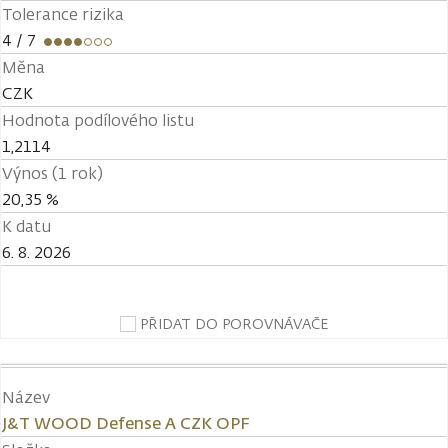
Tolerance rizika
4
/ 7
Měna
CZK
Hodnota podílového listu
1,2114
Výnos (1 rok)
20,35 %
K datu
6. 8. 2026
PŘIDAT DO POROVNÁVAČE
Název
J&T WOOD Defense A CZK OPF