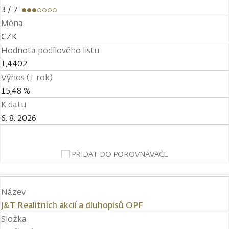
3
/ 7
Měna
CZK
Hodnota podílového listu
1,4402
Výnos (1 rok)
15,48 %
K datu
6. 8. 2026
PŘIDAT DO POROVNÁVAČE
Název
J&T Realitních akcií a dluhopisů OPF
Složka