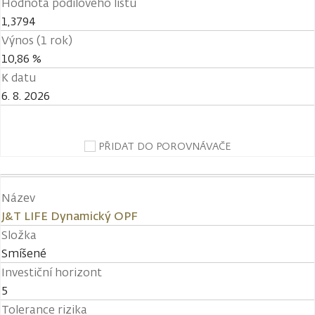
Hodnota podílového listu
1,3794
Výnos (1 rok)
10,86 %
K datu
6. 8. 2026
PŘIDAT DO POROVNÁVAČE
Název
J&T LIFE Dynamický OPF
Složka
Smíšené
Investiční horizont
5
Tolerance rizika