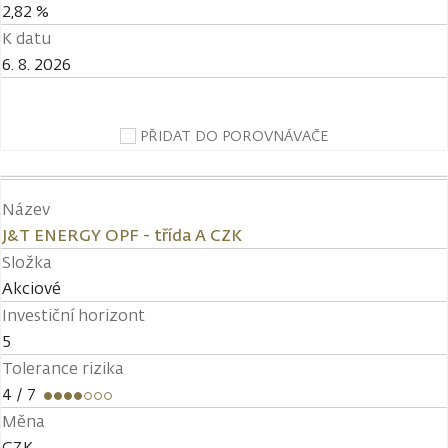
2,82 %
K datu
6. 8. 2026
PŘIDAT DO POROVNÁVAČE
Název
J&T ENERGY OPF - třída A CZK
Složka
Akciové
Investiční horizont
5
Tolerance rizika
4
/ 7
Měna
CZK