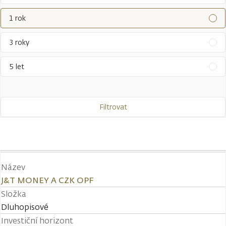
1 rok
3 roky
5 let
Filtrovat
Název
J&T MONEY A CZK OPF
Složka
Dluhopisové
Investiční horizont