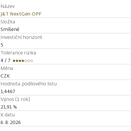
Název
J&T NextGen OPF
Složka
Smíšené
Investiční horizont
5
Tolerance rizika
4
/ 7
Měna
CZK
Hodnota podílového listu
1,4467
Výnos (1 rok)
21,91 %
K datu
6. 8. 2026