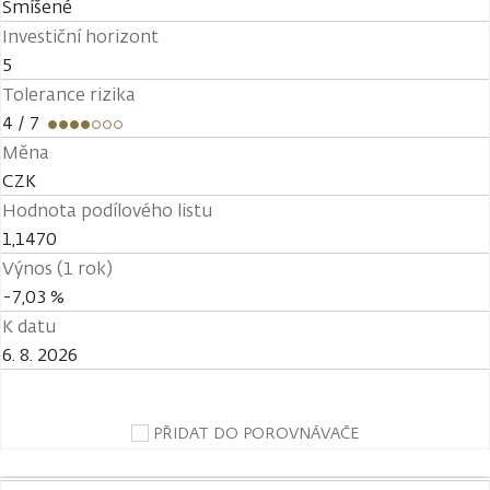
Smíšené
Investiční horizont
5
Tolerance rizika
4
/ 7
Měna
CZK
Hodnota podílového listu
1,1470
Výnos (1 rok)
-7,03 %
K datu
6. 8. 2026
PŘIDAT DO POROVNÁVAČE