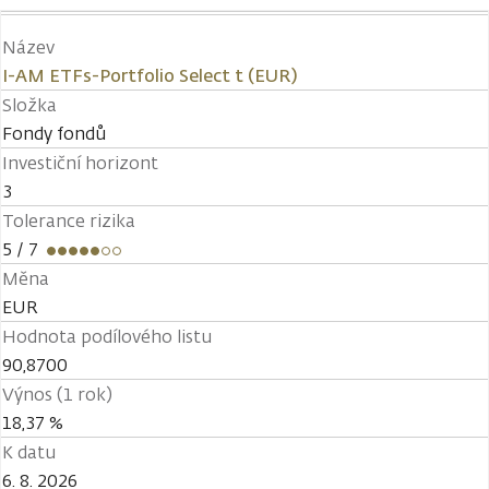
Název
I-AM ETFs-Portfolio Select t (EUR)
Složka
Fondy fondů
Investiční horizont
3
Tolerance rizika
5
/ 7
Měna
EUR
Hodnota podílového listu
90,8700
Výnos (1 rok)
18,37 %
K datu
6. 8. 2026