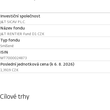
Investiční společnost
J&T SICAV P.L.C.
Název fondu
J&T RENTIER Fund D1 CZK
Typ fondu
Smíšené
ISIN
MT7000024873
Poslední jednotková cena (k 6. 8. 2026)
1,3919 CZK
Cílové trhy