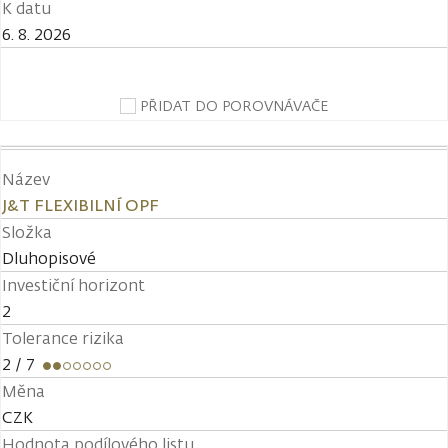
K datu
6. 8. 2026
PŘIDAT DO POROVNÁVAČE
Název
J&T FLEXIBILNÍ OPF
Složka
Dluhopisové
Investiční horizont
2
Tolerance rizika
2
/ 7
Měna
CZK
Hodnota podílového listu