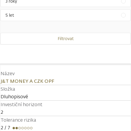
3 roky
5 let
Filtrovat
Název
J&T MONEY A CZK OPF
Složka
Dluhopisové
Investiční horizont
2
Tolerance rizika
2
/ 7