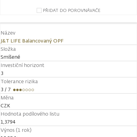
PŘIDAT DO POROVNÁVAČE
Název
J&T LIFE Balancovaný OPF
Složka
Smíšené
Investiční horizont
3
Tolerance rizika
3
/ 7
Měna
CZK
Hodnota podílového listu
1,3794
Výnos (1 rok)