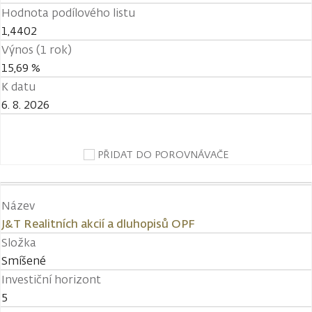
Hodnota podílového listu
1,4402
Výnos (1 rok)
15,69 %
K datu
6. 8. 2026
PŘIDAT DO POROVNÁVAČE
Název
J&T Realitních akcií a dluhopisů OPF
Složka
Smíšené
Investiční horizont
5