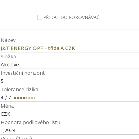
PŘIDAT DO POROVNÁVAČE
Název
J&T ENERGY OPF - třída A CZK
Složka
Akciové
Investiční horizont
5
Tolerance rizika
4
/ 7
Měna
CZK
Hodnota podílového listu
1,2924
Výnos (1 rok)