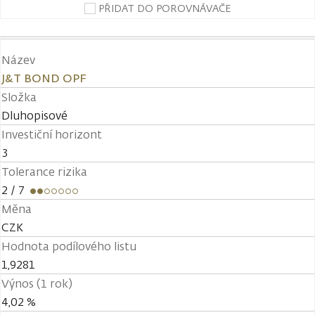
PŘIDAT DO POROVNÁVAČE
Název
J&T BOND OPF
Složka
Dluhopisové
Investiční horizont
3
Tolerance rizika
2
/ 7
Měna
CZK
Hodnota podílového listu
1,9281
Výnos (1 rok)
4,02 %