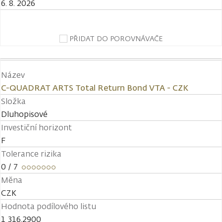
6. 8. 2026
PŘIDAT DO POROVNÁVAČE
Název
C-QUADRAT ARTS Total Return Bond VTA - CZK
Složka
Dluhopisové
Investiční horizont
F
Tolerance rizika
0
/ 7
Měna
CZK
Hodnota podílového listu
1 316,2900