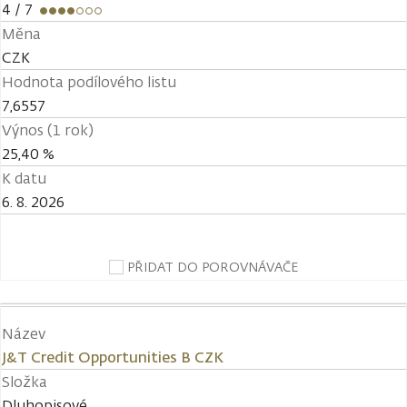
4
/ 7
Měna
CZK
Hodnota podílového listu
7,6557
Výnos (1 rok)
25,40 %
K datu
6. 8. 2026
PŘIDAT DO POROVNÁVAČE
Název
J&T Credit Opportunities B CZK
Složka
Dluhopisové