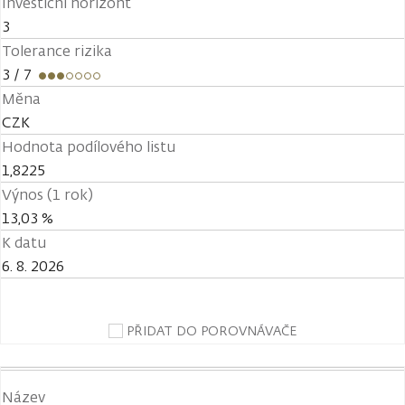
Investiční horizont
3
Tolerance rizika
3
/ 7
Měna
CZK
Hodnota podílového listu
1,8225
Výnos (1 rok)
13,03 %
K datu
6. 8. 2026
PŘIDAT DO POROVNÁVAČE
Název