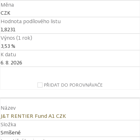
Měna
CZK
Hodnota podílového listu
1,8231
Výnos (1 rok)
3,53 %
K datu
6. 8. 2026
PŘIDAT DO POROVNÁVAČE
Název
J&T RENTIER Fund A1 CZK
Složka
Smíšené