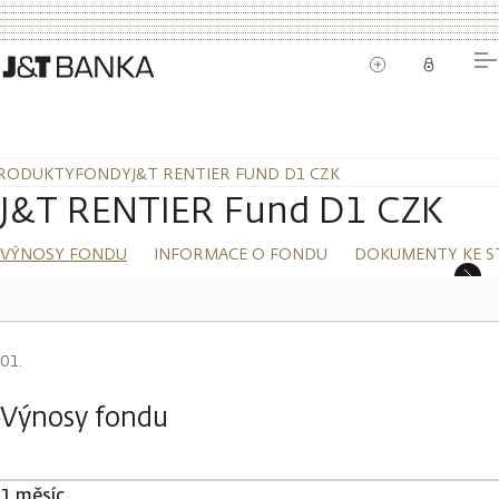
RODUKTY
FONDY
J&T RENTIER FUND D1 CZK
J&T RENTIER Fund D1 CZK
VÝNOSY FONDU
INFORMACE O FONDU
DOKUMENTY KE S
Výnosy fondu
1 měsíc