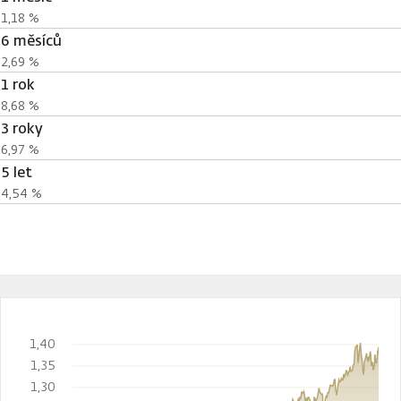
1,18 %
6 měsíců
2,69 %
1 rok
8,68 %
3 roky
6,97 %
5 let
4,54 %
1,40
1,35
1,30