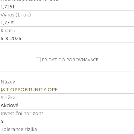
1,7151
Výnos (1 rok)
1,77 %
K datu
6. 8. 2026
PŘIDAT DO POROVNÁVAČE
Název
J&T OPPORTUNITY OPF
Složka
Akciové
Investiční horizont
5
Tolerance rizika