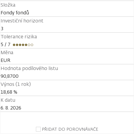
Složka
Fondy fondů
Investiční horizont
3
Tolerance rizika
5
/ 7
Měna
EUR
Hodnota podílového listu
90,8700
Výnos (1 rok)
18,68 %
K datu
6. 8. 2026
PŘIDAT DO POROVNÁVAČE