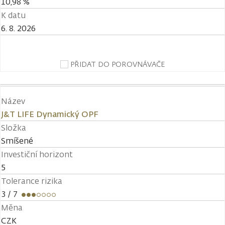
10,98 %
K datu
6. 8. 2026
PŘIDAT DO POROVNÁVAČE
Název
J&T LIFE Dynamický OPF
Složka
Smíšené
Investiční horizont
5
Tolerance rizika
3
/ 7
Měna
CZK