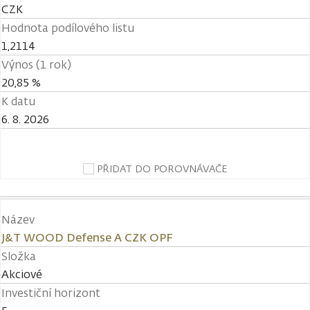
CZK
Hodnota podílového listu
1,2114
Výnos (1 rok)
20,85 %
K datu
6. 8. 2026
PŘIDAT DO POROVNÁVAČE
Název
J&T WOOD Defense A CZK OPF
Složka
Akciové
Investiční horizont