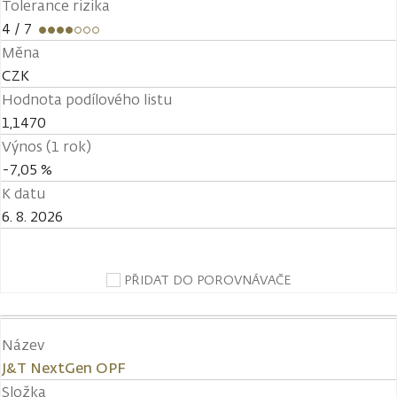
Tolerance rizika
4
/ 7
Měna
CZK
Hodnota podílového listu
1,1470
Výnos (1 rok)
-7,05 %
K datu
6. 8. 2026
PŘIDAT DO POROVNÁVAČE
Název
J&T NextGen OPF
Složka