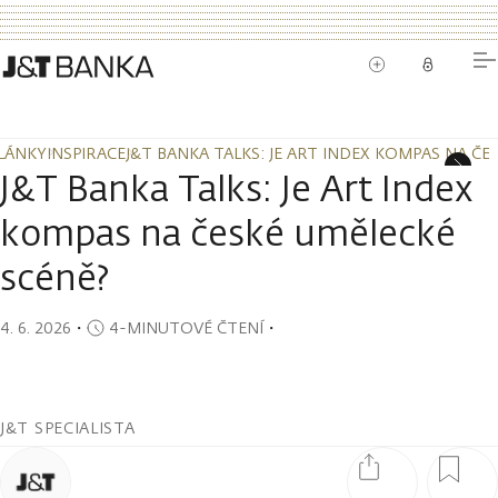
LÁNKY
INSPIRACE
J&T BANKA TALKS: JE ART INDEX KOMPAS NA ČE
LÁNKY
INSPIRACE
J&T BANKA TALKS: JE ART INDEX KOMPAS NA ČE
J&T Banka Talks: Je Art Index
kompas na české umělecké
scéně?
4. 6. 2026
・
4-MINUTOVÉ ČTENÍ
・
J&T SPECIALISTA