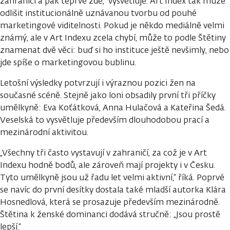
zahraničí a pak teprve zde,“ vysvětluje. Art Index tak může
odlišit institucionálně uznávanou tvorbu od pouhé
marketingové viditelnosti. Pokud je někdo mediálně velmi
známý, ale v Art Indexu zcela chybí, může to podle Štětiny
znamenat dvě věci: buď si ho instituce ještě nevšimly, nebo
jde spíše o marketingovou bublinu.
Letošní výsledky potvrzují i výraznou pozici žen na
současné scéně. Stejně jako loni obsadily první tři příčky
umělkyně: Eva Koťátková, Anna Hulačová a Kateřina Šedá.
Veselská to vysvětluje především dlouhodobou prací a
mezinárodní aktivitou.
„Všechny tři často vystavují v zahraničí, za což je v Art
Indexu hodně bodů, ale zároveň mají projekty i v Česku.
Tyto umělkyně jsou už řadu let velmi aktivní,“ říká. Poprvé
se navíc do první desítky dostala také mladší autorka Klára
Hosnedlová, která se prosazuje především mezinárodně.
Štětina k ženské dominanci dodává stručně: „Jsou prostě
lepší.“