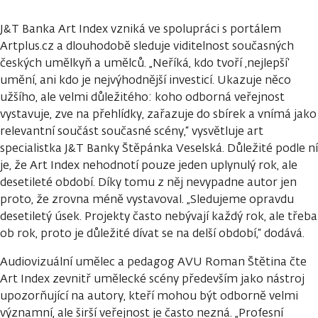
J&T Banka Art Index vzniká ve spolupráci s portálem
Artplus.cz a dlouhodobě sleduje viditelnost současných
českých umělkyň a umělců. „Neříká, kdo tvoří ‚nejlepší‘
umění, ani kdo je nejvýhodnější investicí. Ukazuje něco
užšího, ale velmi důležitého: koho odborná veřejnost
vystavuje, zve na přehlídky, zařazuje do sbírek a vnímá jako
relevantní součást současné scény,“ vysvětluje art
specialistka J&T Banky Štěpánka Veselská. Důležité podle ní
je, že Art Index nehodnotí pouze jeden uplynulý rok, ale
desetileté období. Díky tomu z něj nevypadne autor jen
proto, že zrovna méně vystavoval. „Sledujeme opravdu
desetiletý úsek. Projekty často nebývají každý rok, ale třeba
ob rok, proto je důležité dívat se na delší období,“ dodává.
Audiovizuální umělec a pedagog AVU Roman Štětina čte
Art Index zevnitř umělecké scény především jako nástroj
upozorňující na autory, kteří mohou být odborně velmi
významní, ale širší veřejnost je často nezná. „Profesní