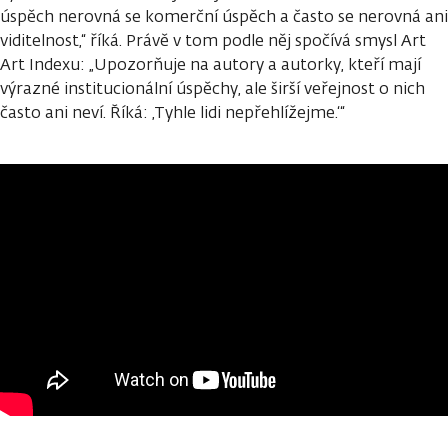
úspěch nerovná se komerční úspěch a často se nerovná ani
viditelnost,“ říká. Právě v tom podle něj spočívá smysl Art
Art Indexu: „Upozorňuje na autory a autorky, kteří mají
výrazné institucionální úspěchy, ale širší veřejnost o nich
často ani neví. Říká: ‚Tyhle lidi nepřehlížejme.‘“