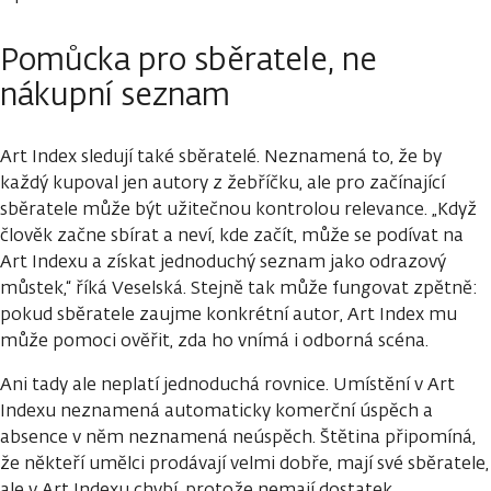
Pomůcka pro sběratele, ne
nákupní seznam
Art Index sledují také sběratelé. Neznamená to, že by
každý kupoval jen autory z žebříčku, ale pro začínající
sběratele může být užitečnou kontrolou relevance. „Když
člověk začne sbírat a neví, kde začít, může se podívat na
Art Indexu a získat jednoduchý seznam jako odrazový
můstek,“ říká Veselská. Stejně tak může fungovat zpětně:
pokud sběratele zaujme konkrétní autor, Art Index mu
může pomoci ověřit, zda ho vnímá i odborná scéna.
Ani tady ale neplatí jednoduchá rovnice. Umístění v Art
Indexu neznamená automaticky komerční úspěch a
absence v něm neznamená neúspěch. Štětina připomíná,
že někteří umělci prodávají velmi dobře, mají své sběratele,
ale v Art Indexu chybí, protože nemají dostatek