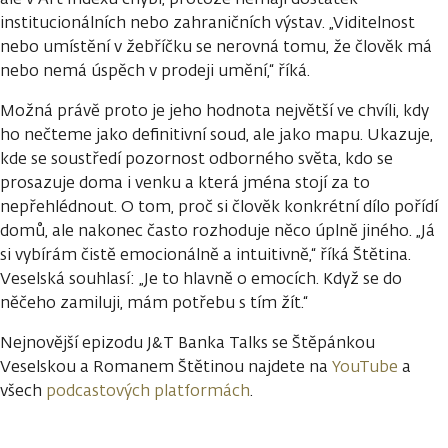
institucionálních nebo zahraničních výstav. „Viditelnost
nebo umístění v žebříčku se nerovná tomu, že člověk má
nebo nemá úspěch v prodeji umění,“ říká.
Možná právě proto je jeho hodnota největší ve chvíli, kdy
ho nečteme jako definitivní soud, ale jako mapu. Ukazuje,
kde se soustředí pozornost odborného světa, kdo se
prosazuje doma i venku a která jména stojí za to
nepřehlédnout. O tom, proč si člověk konkrétní dílo pořídí
domů, ale nakonec často rozhoduje něco úplně jiného. „Já
si vybírám čistě emocionálně a intuitivně,“ říká Štětina.
Veselská souhlasí: „Je to hlavně o emocích. Když se do
něčeho zamiluji, mám potřebu s tím žít.“
Nejnovější epizodu J&T Banka Talks se Štěpánkou
Veselskou a Romanem Štětinou najdete na
YouTube
a
všech
podcastových platformách
.