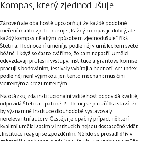
Kompas, který zjednodušuje
Zároveň ale oba hosté upozorňují, že každé podobné
měření realitu zjednodušuje. „Každý kompas je dobrý, ale
každý kompas nějakým způsobem zjednodušuje,“ říká
Štětina. Hodnocení umění je podle něj v uměleckém světě
běžné, i když se často tváříme, že tam nepatří. Umělci
odevzdávají profesní výstupy, instituce a grantové komise
pracují s bodováním, festivaly vybírají a hodnotí. Art Index
podle něj není výjimkou, jen tento mechanismus činí
viditelným a srozumitelným.
Na otázku, zda institucionální viditelnost odpovídá kvalitě,
odpovídá Štětina opatrně. Podle něj se jen zřídka stává, že
by významné instituce dlouhodobě vystavovaly
nerelevantní autory. Častější je opačný případ: někteří
kvalitní umělci zatím v institucích nejsou dostatečně vidět.
„Instituce reagují se zpožděním. Někdo se prosadí dřív v