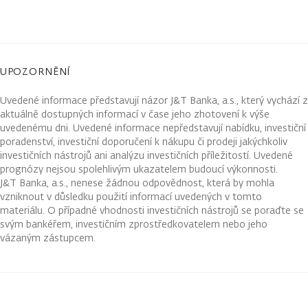
UPOZORNĚNÍ
Uvedené informace představují názor J&T Banka, a.s., který vychází z
aktuálně dostupných informací v čase jeho zhotovení k výše
uvedenému dni. Uvedené informace nepředstavují nabídku, investiční
poradenství, investiční doporučení k nákupu či prodeji jakýchkoliv
investičních nástrojů ani analýzu investičních příležitostí. Uvedené
prognózy nejsou spolehlivým ukazatelem budoucí výkonnosti.
J&T Banka, a.s., nenese žádnou odpovědnost, která by mohla
vzniknout v důsledku použití informací uvedených v tomto
materiálu. O případné vhodnosti investičních nástrojů se poraďte se
svým bankéřem, investičním zprostředkovatelem nebo jeho
vázaným zástupcem.