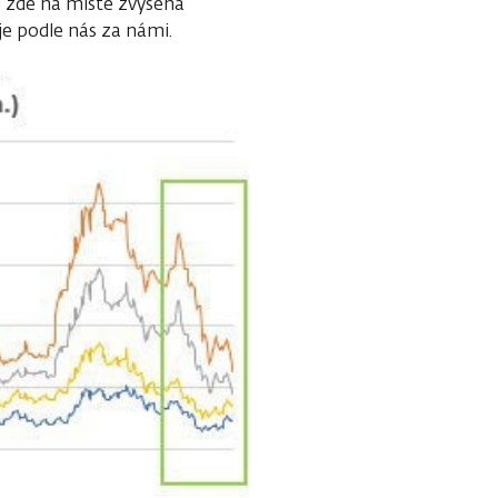
e zde na místě zvýšená
 je podle nás za námi.