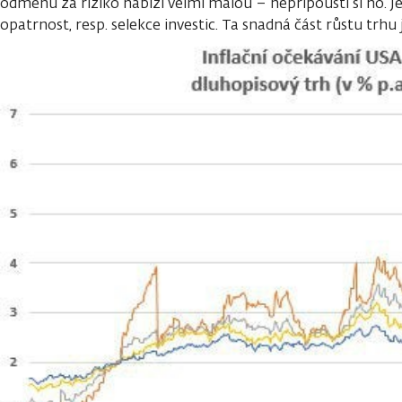
odměnu za riziko nabízí velmi malou – nepřipouští si ho. J
opatrnost, resp. selekce investic. Ta snadná část růstu trhu