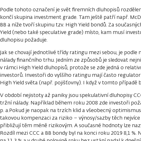
Podle tohoto označení je svět firemních dluhopisů rozdělen
končí skupina investment grade. Tam ještě patří např. M
BB a níže tvoří skupinu tzv. High Yield bondů. Za současný
Yield (nebo také speculative grade) místo, kam musí investo
dluhopisu požaduje.
Jak se chovají jednotlivé třídy ratingu mezi sebou, je podle
nálady finančního trhu. Jedním ze způsobů je sledovat nejnižš
v rámci High Yield dluhopisů, protože se zde jedná o rela
investorů. Investoři do vyššího ratingu mají často regulato
High Yield světa (např. pojišťovny). I když v tomto případě 
V období nejistoty až paniky jsou spekulativní dluhopisy
tržní nálady. Například během roku 2008 zde investoři poža
p. a.Pokud je naopak na trzích klid a všeobecný optimismus, 
takovou kompenzaci za riziko – výnosy/sazby těch nejvíce
přibližují těm méně rizikovým. A současné hodnoty lze nazvat
Rozdíl mezi CCC a BB bondy byl na konci roku 2019 8,1 %. 
na 11,3 % a v druhé polovině roku bez ustání padal k dnešn