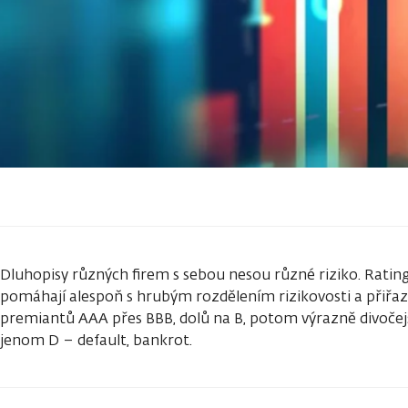
Dluhopisy různých firem s sebou nesou různé riziko. Rati
pomáhají alespoň s hrubým rozdělením rizikovosti a přiřa
premiantů AAA přes BBB, dolů na B, potom výrazně divočejš
jenom D – default, bankrot.