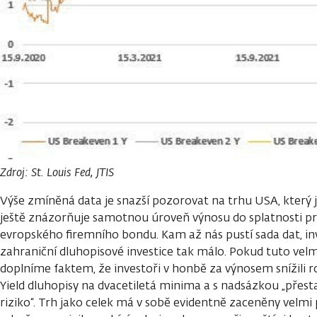
Zdroj: St. Louis Fed
,
JTIS
Výše zmíněná data je snazší pozorovat na trhu USA, který je
ještě znázorňuje samotnou úroveň výnosu do splatnosti 
evropského firemního bondu. Kam až nás pustí sada dat, i
zahraniční dluhopisové investice tak málo. Pokud tuto vel
doplníme faktem, že investoři v honbě za výnosem snížili r
Yield dluhopisy na dvacetiletá minima a s nadsázkou „přes
riziko“. Trh jako celek má v sobě evidentně zaceněny velmi 