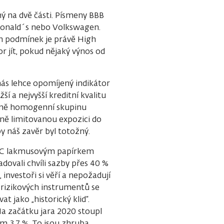
ý na dvě části. Písmeny BBB
cDonald´s nebo Volkswagen.
ch podmínek je právě High
r jít, pokud nějaký výnos od
 nás lehce opomíjený indikátor
í a nejvyšší kreditní kvalitu
tivně homogenní skupinu
rně limitovanou expozici do
by náš zavěr byl totožný.
 CCC lakmusovým papírkem
dovali chvíli sazby přes 40 %
investoři si věří a nepožadují
 rizikových instrumentů se
 jako „historický klid“.
Na začátku jara 2020 stoupl
ím 3,7 %. To jsou zhruba