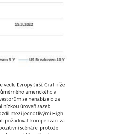
 vedle Evropy širší. Graf níže
průměrného amerického a
nvestorům se nenabízelo za
mi nízkou úroveň sazeb
ozdíl mezi jednotlivými High
tali požadovat kompenzaci za
pozitivní scénáře, protože