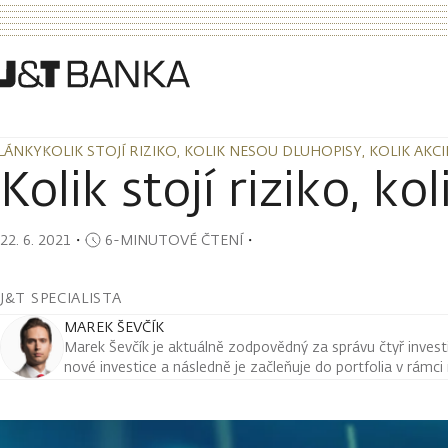
LÁNKY
KOLIK STOJÍ RIZIKO, KOLIK NESOU DLUHOPISY, KOLIK AKC
LÁNKY
KOLIK STOJÍ RIZIKO, KOLIK NESOU DLUHOPISY, KOLIK AKC
Kolik stojí riziko, k
22. 6. 2021
・
6-MINUTOVÉ ČTENÍ
・
J&T SPECIALISTA
MAREK ŠEVČÍK
Marek Ševčík je aktuálně zodpovědný za správu čtyř investi
nové investice a následně je začleňuje do portfolia v rámc