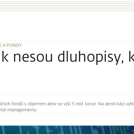
IE A FONDY
IE A FONDY
olik nesou dluhopisy, 
čních fondů s objemem aktiv ve výši 5 mld. korun. Na denní bázi vyhl
i risk managementu.