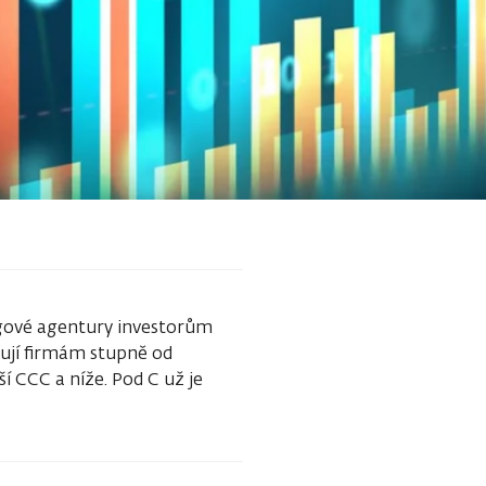
ngové agentury investorům
zují firmám stupně od
í CCC a níže. Pod C už je